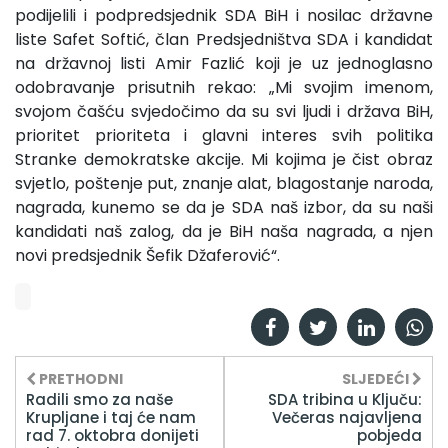
podijelili i podpredsjednik SDA BiH i nosilac državne
liste Safet Softić, član Predsjedništva SDA i kandidat
na državnoj listi Amir Fazlić koji je uz jednoglasno
odobravanje prisutnih rekao: „Mi svojim imenom,
svojom čašću svjedočimo da su svi ljudi i država BiH,
prioritet prioriteta i glavni interes svih politika
Stranke demokratske akcije. Mi kojima je čist obraz
svjetlo, poštenje put, znanje alat, blagostanje naroda,
nagrada, kunemo se da je SDA naš izbor, da su naši
kandidati naš zalog, da je BiH naša nagrada, a njen
novi predsjednik Šefik Džaferović“.
PRETHODNI
SLJEDEĆI
Radili smo za naše
SDA tribina u Ključu:
Krupljane i taj će nam
Večeras najavljena
rad 7. oktobra donijeti
pobjeda