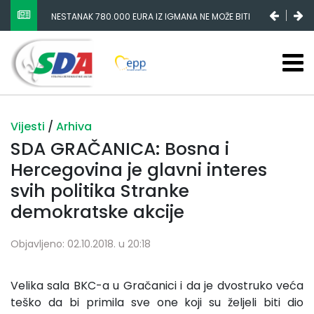
NESTANAK 780.000 EURA IZ IGMANA NE MOŽE BITI
SLUČAJNI PREVID, ODGOVORNOST MORAJU SNOSITI
VLADA FBIH I NJENI KADROVI
Vijesti
/
Arhiva
SDA GRAČANICA: Bosna i
Hercegovina je glavni interes
svih politika Stranke
demokratske akcije
Objavljeno: 02.10.2018. u 20:18
Velika sala BKC-a u Gračanici i da je dvostruko veća
teško da bi primila sve one koji su željeli biti dio