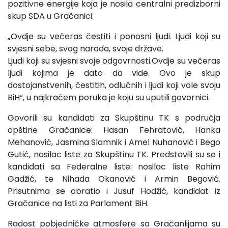
pozitivne energije koja je nosila centralni predizborni
skup SDA u Gračanici.
„Ovdje su večeras čestiti i ponosni ljudi. Ljudi koji su
svjesni sebe, svog naroda, svoje države.
Ljudi koji su svjesni svoje odgovrnosti.Ovdje su večeras
ljudi kojima je dato da vide. Ovo je skup
dostojanstvenih, čestitih, odlučnih i ljudi koji vole svoju
BiH“, u najkraćem poruka je koju su uputili govornici.
Govorili su kandidati za Skupštinu TK s područja
opštine Gračanice: Hasan Fehratović, Hanka
Mehanović, Jasmina Slamnik i Amel Nuhanović i Bego
Gutić, nosilac liste za Skupštinu TK. Predstavili su se i
kandidati sa Federalne liste: nosilac liste Rahim
Gadžić, te Nihada Okanović i Armin Begović.
Prisutnima se obratio i Jusuf Hodžić, kandidat iz
Gračanice na listi za Parlament BiH.
Radost pobjedničke atmosfere sa Gračanlijama su