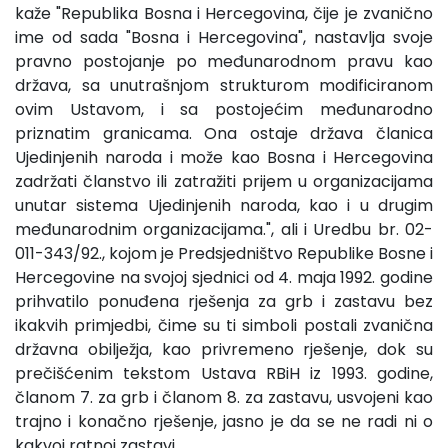
kaže "Republika Bosna i Hercegovina, čije je zvanično
ime od sada "Bosna i Hercegovina", nastavlja svoje
pravno postojanje po međunarodnom pravu kao
država, sa unutrašnjom strukturom modificiranom
ovim Ustavom, i sa postojećim međunarodno
priznatim granicama. Ona ostaje država članica
Ujedinjenih naroda i može kao Bosna i Hercegovina
zadržati članstvo ili zatražiti prijem u organizacijama
unutar sistema Ujedinjenih naroda, kao i u drugim
međunarodnim organizacijama.", ali i Uredbu br. 02-
011-343/92., kojom je Predsjedništvo Republike Bosne i
Hercegovine na svojoj sjednici od 4. maja 1992. godine
prihvatilo ponuđena rješenja za grb i zastavu bez
ikakvih primjedbi, čime su ti simboli postali zvanična
državna obilježja, kao privremeno rješenje, dok su
prečišćenim tekstom Ustava RBiH iz 1993. godine,
članom 7. za grb i članom 8. za zastavu, usvojeni kao
trajno i konačno rješenje, jasno je da se ne radi ni o
kakvoj ratnoj zastavi.