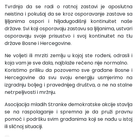
Tvrdnja da se radi o ratnoj zastavi je aposlutna
neistina i pokušaj da se kroz osporavanje zastave sa
ljiljanima ospori i hiljadugodišnji kontinuitet naše
države. Svi koji osporavaju zastavu sa ljiljanima, ustvari
osporavaju svoje prisustvo i svoj kontinuitet na tlu
države Bosne i Hercegovine.
Ne voljeti ili mrziti zemlju u kojoj ste rođeni, odrasli i
koja vam je sve dala, najblaže rečeno nije normalno.
Koristimo priliku da pozovemo sve građane Bosne i
Hercegovine da svu svoju energiju usmjerimo na
izgradnju boljeg i pravednijeg društva, a ne na stalne
netrpeljivosti i mržnju.
Asocijacija mladih Stranke demokratske akcije stavlja
se na raspolaganje i spremna je da pruži pravnu
pomoć i podršku svim građanima koji se nađu u istoj
ili sličnoj situaciji.