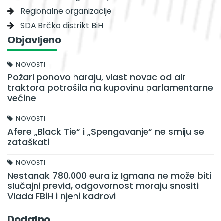
Regionalne organizacije
SDA Brčko distrikt BiH
Objavljeno
NOVOSTI
Požari ponovo haraju, vlast novac od air
traktora potrošila na kupovinu parlamentarne
većine
NOVOSTI
Afere „Black Tie“ i „Spengavanje“ ne smiju se
zataškati
NOVOSTI
Nestanak 780.000 eura iz Igmana ne može biti
slučajni previd, odgovornost moraju snositi
Vlada FBiH i njeni kadrovi
Dodatno