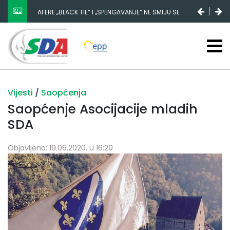
AFERE „BLACK TIE“ I „SPENGAVANJE“ NE SMIJU SE
ZATAŠKATI
Vijesti
/
Saopćenja
Saopćenje Asocijacije mladih
SDA
Objavljeno: 19.06.2020. u 16:20