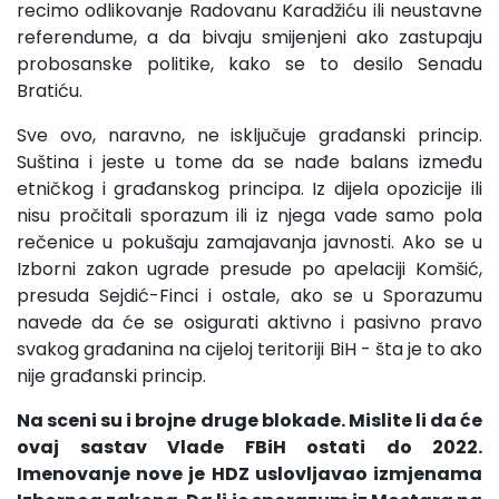
recimo odlikovanje Radovanu Karadžiću ili neustavne
referendume, a da bivaju smijenjeni ako zastupaju
probosanske politike, kako se to desilo Senadu
Bratiću.
Sve ovo, naravno, ne isključuje građanski princip.
Suština i jeste u tome da se nađe balans između
etničkog i građanskog principa. Iz dijela opozicije ili
nisu pročitali sporazum ili iz njega vade samo pola
rečenice u pokušaju zamajavanja javnosti. Ako se u
Izborni zakon ugrade presude po apelaciji Komšić,
presuda Sejdić-Finci i ostale, ako se u Sporazumu
navede da će se osigurati aktivno i pasivno pravo
svakog građanina na cijeloj teritoriji BiH - šta je to ako
nije građanski princip.
Na sceni su i brojne druge blokade. Mislite li da će
ovaj sastav Vlade FBiH ostati do 2022.
Imenovanje nove je HDZ uslovljavao izmjenama