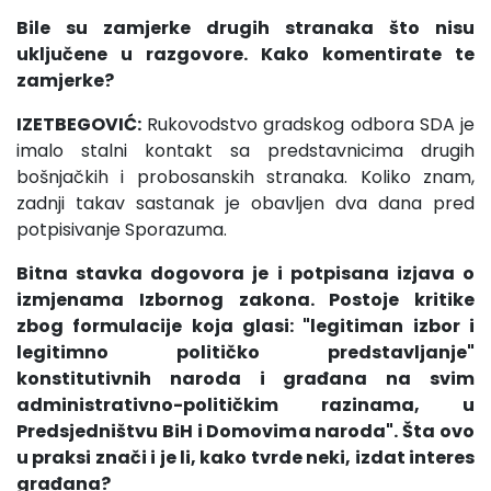
Bile su zamjerke drugih stranaka što nisu
uključene u razgovore. Kako komentirate te
zamjerke?
IZETBEGOVIĆ:
Rukovodstvo gradskog odbora SDA je
imalo stalni kontakt sa predstavnicima drugih
bošnjačkih i probosanskih stranaka. Koliko znam,
zadnji takav sastanak je obavljen dva dana pred
potpisivanje Sporazuma.
Bitna stavka dogovora je i potpisana izjava o
izmjenama Izbornog zakona. Postoje kritike
zbog formulacije koja glasi: "legitiman izbor i
legitimno političko predstavljanje"
konstitutivnih naroda i građana na svim
administrativno-političkim razinama, u
Predsjedništvu BiH i Domovima naroda". Šta ovo
u praksi znači i je li, kako tvrde neki, izdat interes
građana?