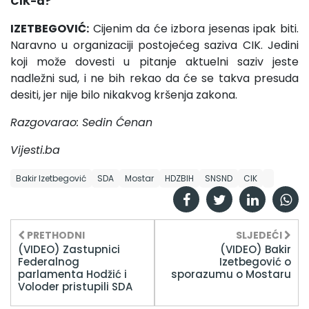
CIK-a?
IZETBEGOVIĆ:
Cijenim da će izbora jesenas ipak biti.
Naravno u organizaciji postojećeg saziva CIK. Jedini
koji može dovesti u pitanje aktuelni saziv jeste
nadležni sud, i ne bih rekao da će se takva presuda
desiti, jer nije bilo nikakvog kršenja zakona.
Razgovarao: Sedin Ćenan
Vijesti.ba
Bakir Izetbegović
SDA
Mostar
HDZBIH
SNSND
CIK
PRETHODNI
SLJEDEĆI
(VIDEO) Zastupnici
(VIDEO) Bakir
Federalnog
Izetbegović o
parlamenta Hodžić i
sporazumu o Mostaru
Voloder pristupili SDA