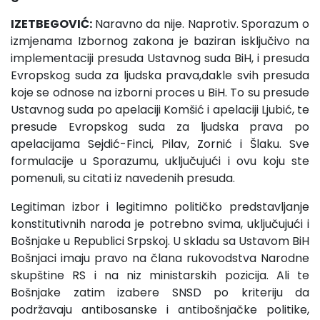
IZETBEGOVIĆ:
Naravno da nije. Naprotiv. Sporazum o
izmjenama Izbornog zakona je baziran isključivo na
implementaciji presuda Ustavnog suda BiH, i presuda
Evropskog suda za ljudska prava,dakle svih presuda
koje se odnose na izborni proces u BiH. To su presude
Ustavnog suda po apelaciji Komšić i apelaciji Ljubić, te
presude Evropskog suda za ljudska prava po
apelacijama Sejdić-Finci, Pilav, Zornić i Šlaku. Sve
formulacije u Sporazumu, uključujući i ovu koju ste
pomenuli, su citati iz navedenih presuda.
Legitiman izbor i legitimno političko predstavljanje
konstitutivnih naroda je potrebno svima, uključujući i
Bošnjake u Republici Srpskoj. U skladu sa Ustavom BiH
Bošnjaci imaju pravo na člana rukovodstva Narodne
skupštine RS i na niz ministarskih pozicija. Ali te
Bošnjake zatim izabere SNSD po kriteriju da
podržavaju antibosanske i antibošnjačke politike,