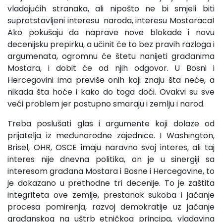
vladajućih stranaka, ali nipošto ne bi smjeli biti
suprotstavljeni interesu naroda, interesu Mostaraca!
Ako pokušaju da naprave nove blokade i novu
decenijsku prepirku, a učinit će to bez pravih razloga i
argumenata, ogromnu će štetu nanijeti građanima
Mostara, i dobit će od njih odgovor. U Bosni i
Hercegovini ima previše onih koji znaju šta neće, a
nikada šta hoće i kako do toga doći. Ovakvi su sve
veći problem jer postupno smaraju i zemlju i narod.
Treba poslušati glas i argumente koji dolaze od
prijatelja iz međunarodne zajednice. I Washington,
Brisel, OHR, OSCE imaju naravno svoj interes, ali taj
interes nije dnevna politika, on je u sinergiji sa
interesom građana Mostara i Bosne i Hercegovine, to
je dokazano u prethodne tri decenije. To je zaštita
integriteta ove zemlje, prestanak sukoba i jačanje
procesa pomirenja, razvoj demokratije uz jačanje
građanskog na uštrb etničkog principa, vladavina