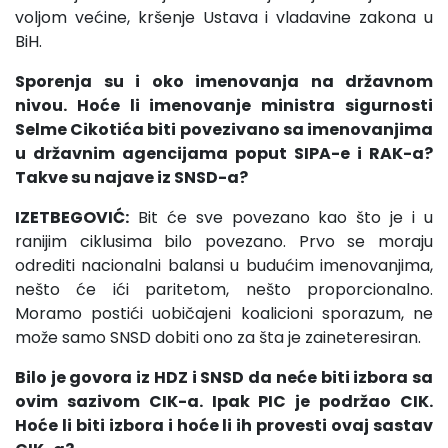
voljom većine, kršenje Ustava i vladavine zakona u
BiH.
Sporenja su i oko imenovanja na državnom
nivou. Hoće li imenovanje ministra sigurnosti
Selme Cikotića biti povezivano sa imenovanjima
u državnim agencijama poput SIPA-e i RAK-a?
Takve su najave iz SNSD-a?
IZETBEGOVIĆ:
Bit će sve povezano kao što je i u
ranijim ciklusima bilo povezano. Prvo se moraju
odrediti nacionalni balansi u budućim imenovanjima,
nešto će ići paritetom, nešto proporcionalno.
Moramo postići uobičajeni koalicioni sporazum, ne
može samo SNSD dobiti ono za šta je zaineteresiran.
Bilo je govora iz HDZ i SNSD da neće biti izbora sa
ovim sazivom CIK-a. Ipak PIC je podržao CIK.
Hoće li biti izbora i hoće li ih provesti ovaj sastav