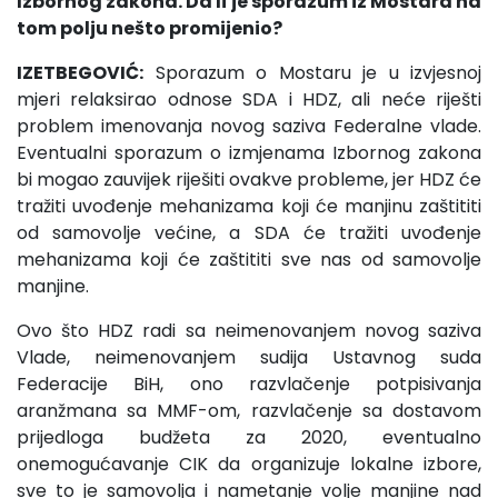
Izbornog zakona. Da li je sporazum iz Mostara na
tom polju nešto promijenio?
IZETBEGOVIĆ:
Sporazum o Mostaru je u izvjesnoj
mjeri relaksirao odnose SDA i HDZ, ali neće riješti
problem imenovanja novog saziva Federalne vlade.
Eventualni sporazum o izmjenama Izbornog zakona
bi mogao zauvijek riješiti ovakve probleme, jer HDZ će
tražiti uvođenje mehanizama koji će manjinu zaštititi
od samovolje većine, a SDA će tražiti uvođenje
mehanizama koji će zaštititi sve nas od samovolje
manjine.
Ovo što HDZ radi sa neimenovanjem novog saziva
Vlade, neimenovanjem sudija Ustavnog suda
Federacije BiH, ono razvlačenje potpisivanja
aranžmana sa MMF-om, razvlačenje sa dostavom
prijedloga budžeta za 2020, eventualno
onemogućavanje CIK da organizuje lokalne izbore,
sve to je samovolja i nametanje volje manjine nad