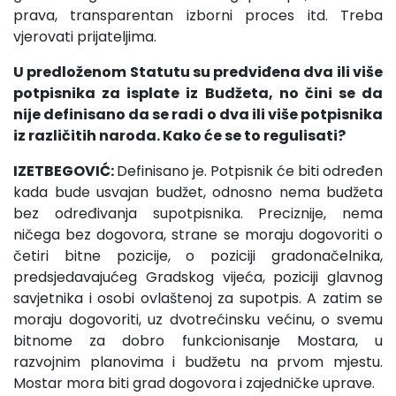
prava, transparentan izborni proces itd. Treba
vjerovati prijateljima.
U predloženom Statutu su predviđena dva ili više
potpisnika za isplate iz Budžeta, no čini se da
nije definisano da se radi o dva ili više potpisnika
iz različitih naroda. Kako će se to regulisati?
IZETBEGOVIĆ:
Definisano je. Potpisnik će biti određen
kada bude usvajan budžet, odnosno nema budžeta
bez određivanja supotpisnika. Preciznije, nema
ničega bez dogovora, strane se moraju dogovoriti o
četiri bitne pozicije, o poziciji gradonačelnika,
predsjedavajućeg Gradskog vijeća, poziciji glavnog
savjetnika i osobi ovlaštenoj za supotpis. A zatim se
moraju dogovoriti, uz dvotrećinsku većinu, o svemu
bitnome za dobro funkcionisanje Mostara, u
razvojnim planovima i budžetu na prvom mjestu.
Mostar mora biti grad dogovora i zajedničke uprave.