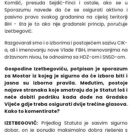
Komšić, presuda Sejdić-Finci i ostale, ako se u
Sporazumu navede da će se osigurati aktivno i
pasivno pravo svakog građanina na cijeloj teritoriji
BiH - šta je to ako nije građanski princip, poručuje
Izetbegović.
Razgovarali smo i o izborima i postojećem sazivu CIK-
a, ali i imenovanju nove Vlade FBiH, imenovanjima na
državnom nivou, te odnosima sa HDZ-om i SNSD-om.
Gospodine Izetbegoviću, potpisan je sporazum
za Mostar iz kojeg je sigurno da će izbora biti i
jasna su izborna pravila. Međutim, postoje
najave stranaka koje smatraju da je Statut loš i
neće dobiti podršku kada dođe na Gradsko
Vijeće gdje treba osigurati dvije trećine glasova.
Kako to komentirate?
IZETBEGOVIĆ:
Prijedlog Statuta je sasvim sigurno
dobar, on je ponudio maksimalno dobra rješenja s