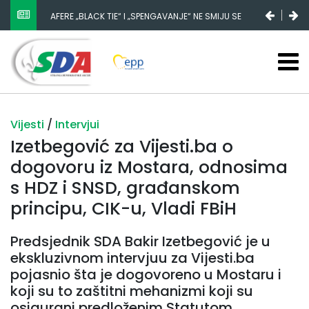
AFERE „BLACK TIE“ I „SPENGAVANJE“ NE SMIJU SE
NESTANAK 780.000 EURA IZ IGMANA NE MOŽE BITI
ZATAŠKATI
SLUČAJNI PREVID, ODGOVORNOST MORAJU SNOSITI
VLADA FBIH I NJENI KADROVI
Vijesti
/
Intervjui
Izetbegović za Vijesti.ba o
dogovoru iz Mostara, odnosima
s HDZ i SNSD, građanskom
principu, CIK-u, Vladi FBiH
Predsjednik SDA Bakir Izetbegović je u
ekskluzivnom intervjuu za Vijesti.ba
pojasnio šta je dogovoreno u Mostaru i
koji su to zaštitni mehanizmi koji su
osigurani predloženim Statutom.