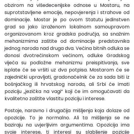
obzirom na višedecenijske odnose u Mostaru, na
suprotstavljene emocije, nepovjerenja i strahove od
dominacije. Mostar je po ovom Statutu jedinstven
grad sa jako izraženom lokalnom samoupravom
organizovanom kroz gradska područja, sa snažnim
mehanizmima zaštite od dominacije predstavnika
jednog naroda nad druga dva. Većina bitnih odluka se
donosi dvotrećinskom većinom, odluke Gradskog
vijeća su podložne mehanizmu preispitivanja, sve
isplate će se vršiti uz dva potpisa. Mostarom će se
zajednički upravljati, gradonačelnik će za sada biti iz
bošnjačkog ili hrvatskog naroda, ali Srbi će imati
poziciju „jezička na vagi“ koji će im omogućavati da
kvalitetno zaštite vlastitu poziciju i interese.
Postoje, naravno i drugačija mišljenja koja dolaze od
opozicije. To je normalno. Ali ta mišljenja se ne
baziraju na uvjerljivim argumentima. Opozicija ima
svoje interese, ti interesi su slabljenje pozicije