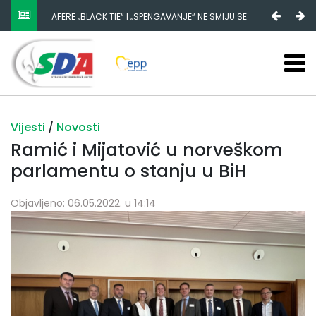
AFERE „BLACK TIE“ I „SPENGAVANJE“ NE SMIJU SE
NESTANAK 780.000 EURA IZ IGMANA NE MOŽE BITI
ZATAŠKATI
SLUČAJNI PREVID, ODGOVORNOST MORAJU SNOSITI
VLADA FBIH I NJENI KADROVI
Vijesti
/
Novosti
Ramić i Mijatović u norveškom
parlamentu o stanju u BiH
Objavljeno: 06.05.2022. u 14:14