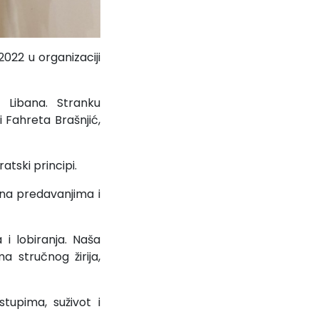
2022 u organizaciji
i Libana. Stranku
Fahreta Brašnjić,
tski principi.
 na predavanjima i
i lobiranja. Naša
a stručnog žirija,
tupima, suživot i