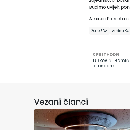
zajedništvo, bosans
Budimo uvijek pon
Amina i Fahreta su
Žene SDA
Amina Ka
PRETHODNI
Turković i Ramić
dijaspore
Vezani članci