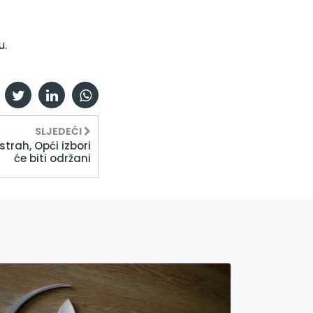
u.
SLJEDEĆI
trah, Opći izbori
će biti održani