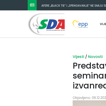
AFERE „BLACK TIE“ I „SPENGAVANJE“ NE SMIJU 
VIJ
Vijesti
/
Novosti
Predsta
seminar
izvanre
Objavljeno: 06.12.202