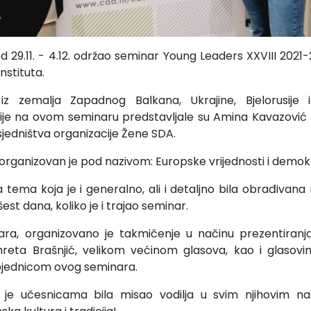
 29.11. - 4.12. održao seminar Young Leaders XXVIII 2021-
stituta.
 iz zemalja Zapadnog Balkana, Ukrajine, Bjelorusije 
je na ovom seminaru predstavljale su Amina Kavazović i 
sjedništva organizacije Žene SDA.
organizovan je pod nazivom: Europske vrijednosti i demokra
a tema koja je i generalno, ali i detaljno bila obrađivana
est dana, koliko je i trajao seminar.
ara, organizovano je takmičenje u načinu prezentiranja 
reta Brašnjić, velikom većinom glasova, kao i glasovim
bjednicom ovog seminara.
 je učesnicama bila misao vodilja u svim njihovim nas