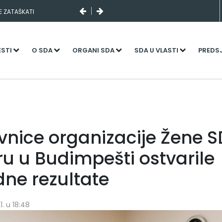
SE ZATAŠKATI
ESTI
O SDA
ORGANI SDA
SDA U VLASTI
PREDS
vnice organizacije Žene 
u u Budimpešti ostvarile
dne rezultate
1. u 18:48