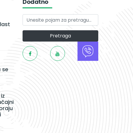
Dodatno
last
Pretraga
 se
iz
učajni
oraju
i