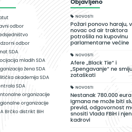
Objavljeno
NOVOSTI
atut
Požari ponovo haraju, v
avni odbor
novac od air traktora
edsjedništvo
potrošila na kupovinu
parlamentarne većine
dzorni odbor
nat SDA
NOVOSTI
ocijacija mladih SDA
Afere „Black Tie“ i
„Spengavanje“ ne smiju
ganizacija žena SDA
zataškati
litička akademija SDA
ntrala SDA
NOVOSTI
ntonalne organizacije
Nestanak 780.000 eura 
Igmana ne može biti sl
gionalne organizacije
previd, odgovornost m
A Brčko distrikt BiH
snositi Vlada FBiH i njen
kadrovi