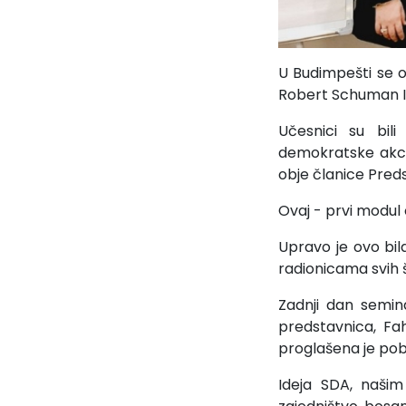
U Budimpešti se od
Robert Schuman In
Učesnici su bili
demokratske akci
obje članice Pred
Ovaj - prvi modul 
Upravo je ovo bil
radionicama svih š
Zadnji dan semin
predstavnica, Fah
proglašena je po
Ideja SDA, našim