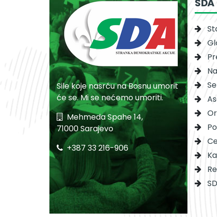
SDA
St
Gl
Pr
Na
Se
Sile koje nasrću na Bosnu umorit
će se. Mi se nećemo umoriti.
As
Or
Mehmeda Spahe 14,
Po
71000 Sarajevo
Ce
+387 33 216-906
Ka
Re
SD