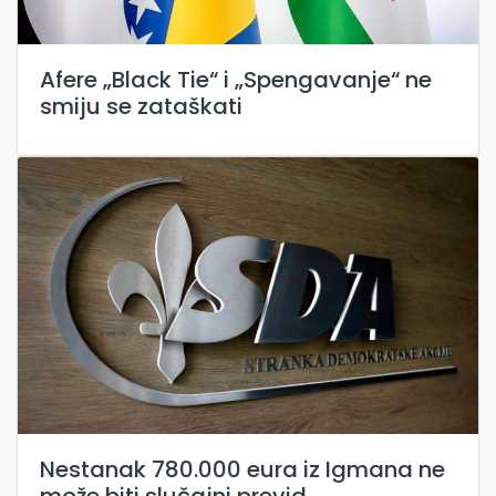
Afere „Black Tie“ i „Spengavanje“ ne
smiju se zataškati
Nestanak 780.000 eura iz Igmana ne
može biti slučajni previd,