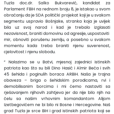
Tuzla doc.dr. Salko Bukvarević, kandidat za
Parlament FBiH na rednom broju 8, je istakao u svom
obraćanju da je SDA politički projekat koji je u svakom
segmentu uspravio Bošnjake, stranka koja je uvijek
bila uz svoj narod i kad je trebalo izglasati
nezavisnost, braniti domovinu od agresije, uspostaviti
mir, obnoviti porušenu zemlju, a posebno u svakom
momentu kada treba braniti njenu suverenost,
cjelovitost i njenu slobodu.
“ Nalazimo se u Batvi, mjesnoj zajednici istinskih
patriota kao što su bili Dino Hasić i Almir Beća i svih
45 šehida i poginulih boraca ARBiH. Naša je trajna
obaveza – briga o šehidskim porodicama, rvi i
demobilisanim borcima i mi ćemo nastaviti sa
rješavanjem njihovih zahtjeva jer da nije bilo njih na
čelu sa našim vrhovnim komandantom Alijom
Izetbegovićem ne bi bilo ni Bosne i Hercegovine. Naš
grad Tuzla je srce BiH i grad istinskih patriota koji se