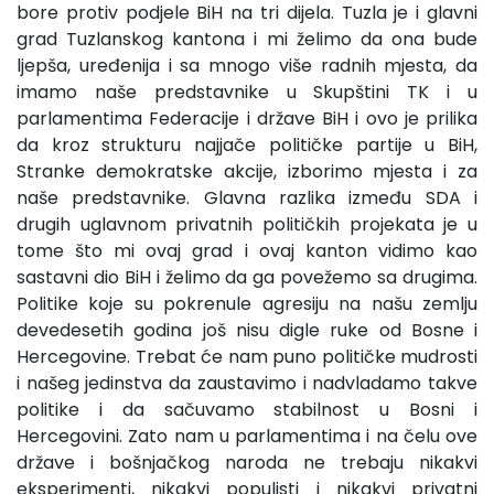
bore protiv podjele BiH na tri dijela. Tuzla je i glavni
grad Tuzlanskog kantona i mi želimo da ona bude
ljepša, uređenija i sa mnogo više radnih mjesta, da
imamo naše predstavnike u Skupštini TK i u
parlamentima Federacije i države BiH i ovo je prilika
da kroz strukturu najjače političke partije u BiH,
Stranke demokratske akcije, izborimo mjesta i za
naše predstavnike. Glavna razlika između SDA i
drugih uglavnom privatnih političkih projekata je u
tome što mi ovaj grad i ovaj kanton vidimo kao
sastavni dio BiH i želimo da ga povežemo sa drugima.
Politike koje su pokrenule agresiju na našu zemlju
devedesetih godina još nisu digle ruke od Bosne i
Hercegovine. Trebat će nam puno političke mudrosti
i našeg jedinstva da zaustavimo i nadvladamo takve
politike i da sačuvamo stabilnost u Bosni i
Hercegovini. Zato nam u parlamentima i na čelu ove
države i bošnjačkog naroda ne trebaju nikakvi
eksperimenti, nikakvi populisti i nikakvi privatni