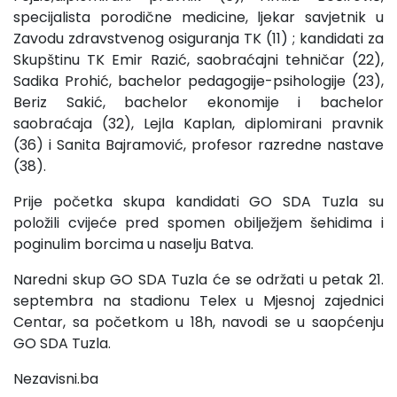
specijalista porodične medicine, ljekar savjetnik u
Zavodu zdravstvenog osiguranja TK (11) ; kandidati za
Skupštinu TK Emir Razić, saobraćajni tehničar (22),
Sadika Prohić, bachelor pedagogije-psihologije (23),
Beriz Sakić, bachelor ekonomije i bachelor
saobraćaja (32), Lejla Kaplan, diplomirani pravnik
(36) i Sanita Bajramović, profesor razredne nastave
(38).
Prije početka skupa kandidati GO SDA Tuzla su
položili cvijeće pred spomen obilježjem šehidima i
poginulim borcima u naselju Batva.
Naredni skup GO SDA Tuzla će se održati u petak 21.
septembra na stadionu Telex u Mjesnoj zajednici
Centar, sa početkom u 18h, navodi se u saopćenju
GO SDA Tuzla.
Nezavisni.ba