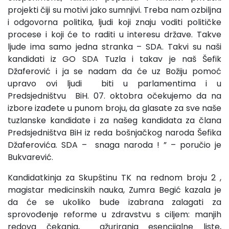
projekti čiji su motivi jako sumnjivi. Treba nam ozbiljna
i odgovorna politika, ljudi koji znaju voditi političke
procese i koji će to raditi u interesu države. Takve
ljude ima samo jedna stranka – SDA. Takvi su naši
kandidati iz GO SDA Tuzla i takav je naš Šefik
Džaferović i ja se nadam da će uz Božiju pomoć
upravo ovi ljudi biti u parlamentima i u
Predsjedništvu BiH. 07. oktobra očekujemo da na
izbore izađete u punom broju, da glasate za sve naše
tuzlanske kandidate i za našeg kandidata za člana
Predsjedništva BiH iz reda bošnjačkog naroda Šefika
Džaferovića. SDA – snaga naroda ! ” – poručio je
Bukvarević.
Kandidatkinja za Skupštinu TK na rednom broju 2 ,
magistar medicinskih nauka, Zumra Begić kazala je
da će se ukoliko bude izabrana zalagati za
sprovođenje reforme u zdravstvu s ciljem: manjih
redova čekanja, ažuriranja esencijalne liste,