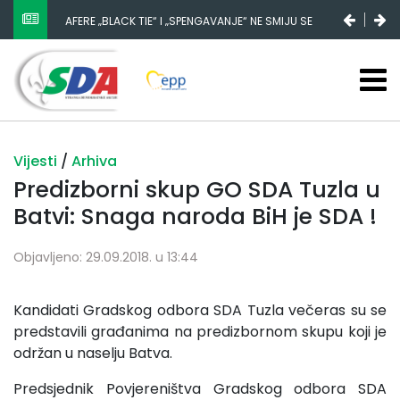
AFERE „BLACK TIE“ I „SPENGAVANJE“ NE SMIJU SE
ZATAŠKATI
Vijesti
/
Arhiva
Predizborni skup GO SDA Tuzla u
Batvi: Snaga naroda BiH je SDA !
Objavljeno: 29.09.2018. u 13:44
Kandidati Gradskog odbora SDA Tuzla večeras su se
predstavili građanima na predizbornom skupu koji je
održan u naselju Batva.
Predsjednik Povjereništva Gradskog odbora SDA