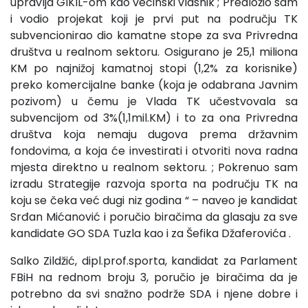
upravlja GIKIL-om kao većinski vlasnik ; Predložio sam
i vodio projekat koji je prvi put na području TK
subvencionirao dio kamatne stope za sva Privredna
društva u realnom sektoru. Osigurano je 25,1 miliona
KM po najnižoj kamatnoj stopi (1,2% za korisnike)
preko komercijalne banke (koja je odabrana Javnim
pozivom) u čemu je Vlada TK učestvovala sa
subvencijom od 3%(1,1mil.KM) i to za ona Privredna
društva koja nemaju dugova prema državnim
fondovima, a koja će investirati i otvoriti nova radna
mjesta direktno u realnom sektoru. ; Pokrenuo sam
izradu Strategije razvoja sporta na području TK na
koju se čeka već dugi niz godina “ – naveo je kandidat
Srđan Mićanović i poručio biračima da glasaju za sve
kandidate GO SDA Tuzla kao i za Šefika Džaferovića .
Salko Zildžić, dipl.prof.sporta, kandidat za Parlament
FBiH na rednom broju 3, poručio je biračima da je
potrebno da svi snažno podrže SDA i njene dobre i