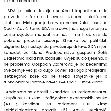
iskrene kandidate.
“ SDA je jedina dovoljno snažna i kapacitirana da
provede reforme i svoju izbornu platformu
stabilnosti-integracije i razvoja na svu žalost osovine
Dodik-Čović. Samo SDA ima dovoljno snage i znanja o
čemu svjedoći mandat iza nas i ima hrabrosti da
pokrene procese čišćenja Stranke od političkih
oligarha koji nastoje da privatiziraju državu. SDA i njen
kandidat za člana Predsjedništva gospodin Šefik
Džaferović nikad nisu izdali BiH i uvijek su dio rješenja, a
ne problema. Gospodin Džaferović je na bedemima
ove zemlje već jako dugo, čovjek za koga predsjednik
Izetbegović kaže da ne treba savjetnike jer o
funkcioniranju države odveć sve zna “ – ističe Zildžić.
Građanima se obratili i kandidat za Parlamentarnu
skupštinu BiH Zijad Džafić,doktor ekonomskih nauka
(4) ; kandidati za Parlament FBiH Alma
Fejzić,diplomirani pravnik (6), Amila Bećirović,