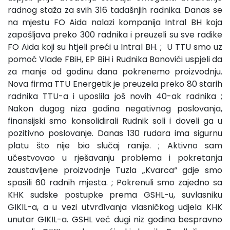
radnog staža za svih 316 tadašnjih radnika. Danas se
na mjestu FO Aida nalazi kompanija Intral BH koja
zapošljava preko 300 radnika i preuzeli su sve radike
FO Aida koji su htjeli preći u Intral BH. ; U TTU smo uz
pomoć Vlade FBiH, EP BiH i Rudnika Banovići uspjeli da
za manje od godinu dana pokrenemo proizvodnju.
Nova firma TTU Energetik je preuzela preko 80 starih
radnika TTU-a i uposlila još novih 40-ak radnika ;
Nakon dugog niza godina negativnog poslovanja,
finansijski smo konsolidirali Rudnik soli i doveli ga u
pozitivno poslovanje. Danas 130 rudara ima sigurnu
platu što nije bio slučaj ranije. ; Aktivno sam
učestvovao u rješavanju problema i pokretanja
zaustavljene proizvodnje Tuzla „Kvarca“ gdje smo
spasili 60 radnih mjesta. ; Pokrenuli smo zajedno sa
KHK sudske postupke prema GSHL-u, suvlasniku
GIKIL-a, a u vezi utvrđivanja vlasničkog udjela KHK
unutar GIKIL-a. GSHL već dugi niz godina bespravno