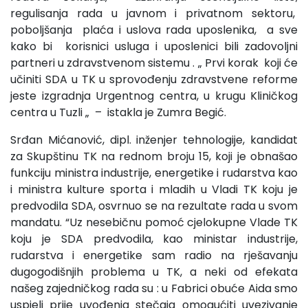
regulisanja rada u javnom i privatnom sektoru,
poboljšanja plaća i uslova rada uposlenika, a sve
kako bi korisnici usluga i uposlenici bili zadovoljni
partneri u zdravstvenom sistemu . „ Prvi korak koji će
učiniti SDA u TK u sprovođenju zdravstvene reforme
jeste izgradnja Urgentnog centra, u krugu Kliničkog
centra u Tuzli „ – istakla je Zumra Begić.
Srđan Mićanović, dipl. inženjer tehnologije, kandidat
za Skupštinu TK na rednom broju 15, koji je obnašao
funkciju ministra industrije, energetike i rudarstva kao
i ministra kulture sporta i mladih u Vladi TK koju je
predvodila SDA, osvrnuo se na rezultate rada u svom
mandatu. “Uz nesebičnu pomoć cjelokupne Vlade TK
koju je SDA predvodila, kao ministar industrije,
rudarstva i energetike sam radio na rješavanju
dugogodišnjih problema u TK, a neki od efekata
našeg zajedničkog rada su : u Fabrici obuće Aida smo
uspjeli prije uvođenja stečaja omogućiti uvezivanje