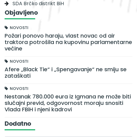
SDA Brčko distrikt BiH
Objavljeno
NOVOSTI
Požari ponovo haraju, vlast novac od air
traktora potrošila na kupovinu parlamentarne
većine
NOVOSTI
Afere „Black Tie“ i „Spengavanje“ ne smiju se
zataškati
NOVOSTI
Nestanak 780.000 eura iz Igmana ne može biti
slučajni previd, odgovornost moraju snositi
Vlada FBiH i njeni kadrovi
Dodatno