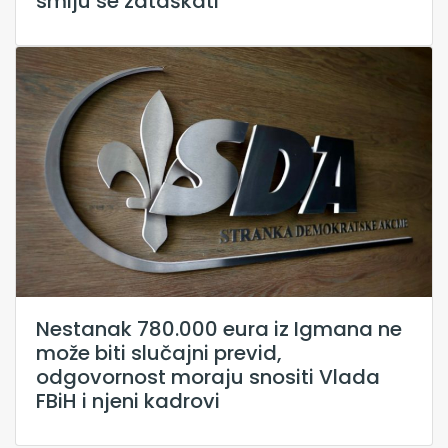
smiju se zataškati
Nestanak 780.000 eura iz Igmana ne
može biti slučajni previd,
odgovornost moraju snositi Vlada
FBiH i njeni kadrovi