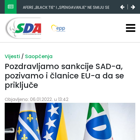
AFERE „BLACK TIE“ I „SPENGAVANJE“ NE SMIJU SE
ZATAŠKATI
Vijesti
/
Saopćenja
Pozdravljamo sankcije SAD-a,
pozivamo i članice EU-a da se
priključe
Objavljeno: 06.01.2022. u 13:42