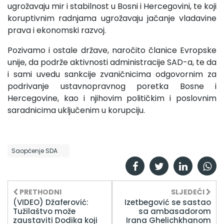
ugrožavaju mir i stabilnost u Bosni i Hercegovini, te koji
koruptivnim radnjama ugrožavaju jačanje vladavine
prava i ekonomski razvoj.
Pozivamo i ostale države, naročito članice Evropske
unije, da podrže aktivnosti administracije SAD-a, te da
i sami uvedu sankcije zvaničnicima odgovornim za
podrivanje ustavnopravnog poretka Bosne i
Hercegovine, kao i njihovim političkim i poslovnim
saradnicima uključenim u korupciju.
Saopćenje SDA
PRETHODNI
SLJEDEĆI
(VIDEO) Džaferović:
Izetbegović se sastao
Tužilaštvo može
sa ambasadorom
zaustaviti Dodika koji
Irana Ghelichkhanom