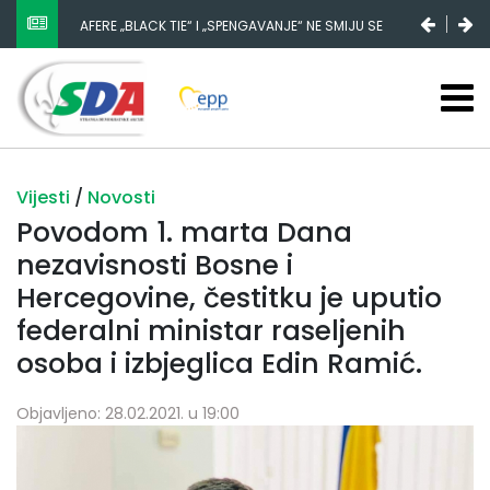
AFERE „BLACK TIE“ I „SPENGAVANJE“ NE SMIJU SE
ZATAŠKATI
Vijesti
/
Novosti
Povodom 1. marta Dana
nezavisnosti Bosne i
Hercegovine, čestitku je uputio
federalni ministar raseljenih
osoba i izbjeglica Edin Ramić.
Objavljeno: 28.02.2021. u 19:00