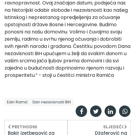
ravnopravnost. Ovaj značajan datum, podsjeća nas
na historijski odabir slobode i nezavisnosti kao našeg
istinskog i neprestanog opredjeljenja za očuvanje
opstojnosti države Bosne i Hercegovine. Budimo
ponosni na našu domovinu. Volimo i čuvajmo svoju
zemlju, radimo u svrhu njenog očuvanja i dobrobiti
svih njenih naroda i građana. Čestitku povodom Dana
nezavisnosti BiH upućujem u želji da svakim danom u
vašim srcima jača ljubav prema domovini i da svi
zajedno u budućnosti doprinosimo njenom razvoju i
prosperitetu.“ - stoji u čestitci ministra Ramića
Edin Ramić
Dan nezavisnosti BIH
PRETHODNI
SLJEDEĆI
Bakir Izetbegović za
Džaferović na