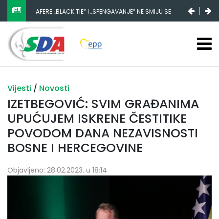
AFERE „BLACK TIE“ I „SPENGAVANJE“ NE SMIJU SE
ZATAŠKATI
Vijesti
/
Novosti
IZETBEGOVIĆ: SVIM GRAĐANIMA
UPUĆUJEM ISKRENE ČESTITIKE
POVODOM DANA NEZAVISNOSTI
BOSNE I HERCEGOVINE
Objavljeno: 28.02.2023. u 18:14