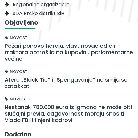
Regionalne organizacije
SDA Brčko distrikt BiH
Objavljeno
NOVOSTI
Požari ponovo haraju, vlast novac od air
traktora potrošila na kupovinu parlamentarne
većine
NOVOSTI
Afere „Black Tie“ i „Spengavanje“ ne smiju se
zataškati
NOVOSTI
Nestanak 780.000 eura iz Igmana ne može biti
slučajni previd, odgovornost moraju snositi
Vlada FBiH i njeni kadrovi
Dodatno