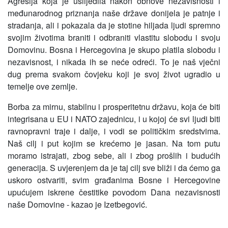
Agresija koja je uslijedila nakon obnove nezavisnosti i
međunarodnog priznanja naše države donijela je patnje i
stradanja, ali i pokazala da je stotine hiljada ljudi spremno
svojim životima braniti i odbraniti vlastitu slobodu i svoju
Domovinu. Bosna i Hercegovina je skupo platila slobodu i
nezavisnost, i nikada ih se neće odreći. To je naš vječni
dug prema svakom čovjeku koji je svoj život ugradio u
temelje ove zemlje.
Borba za mirnu, stabilnu i prosperitetnu državu, koja će biti
integrisana u EU i NATO zajednicu, i u kojoj će svi ljudi biti
ravnopravni traje i dalje, i vodi se političkim sredstvima.
Naš cilj i put kojim se krećemo je jasan. Na tom putu
moramo istrajati, zbog sebe, ali i zbog prošlih i budućih
generacija. S uvjerenjem da je taj cilj sve bliži i da ćemo ga
uskoro ostvariti, svim građanima Bosne i Hercegovine
upućujem iskrene čestitike povodom Dana nezavisnosti
naše Domovine - kazao je Izetbegović.