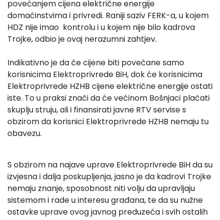
povećanjem cijena električne energije
domaćinstvima i privredi. Raniji saziv FERK-a, u kojem
HDZ nije imao kontrolu i u kojem nije bilo kadrova
Trojke, odbio je ovaj nerazumni zahtjev.
Indikativno je da će cijene biti povećane samo
korisnicima Elektroprivrede BiH, dok će korisnicima
Elektroprivrede HZHB cijene električne energije ostati
iste. To u praksi znači da će većinom Bošnjaci plaćati
skuplju struju, ali i finansirati javne RTV servise s
obzirom da korisnici Elektroprivrede HZHB nemaju tu
obavezu.
S obzirom na najave uprave Elektroprivrede BiH da su
izvjesna i dalja poskupljenja, jasno je da kadrovi Trojke
nemaju znanje, sposobnost niti volju da upravljaju
sistemom i rade u interesu građana, te da su nužne
ostavke uprave ovog javnog preduzeća i svih ostalih