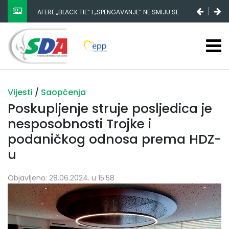
AFERE „BLACK TIE“ I „SPENGAVANJE“ NE SMIJU SE
ZATAŠKATI
Vijesti
/
Saopćenja
Poskupljenje struje posljedica je
nesposobnosti Trojke i
podaničkog odnosa prema HDZ-
u
Objavljeno: 28.06.2024. u 15:58