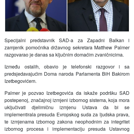
Specijalni predstavnik SAD-a za Zapadni Balkan i
zamjenik pomoćnika državnog sekretara Matthew Palmer
razgovarao je danas sa ključnim domaćim zvaničnicima.
Između ostalih, obavio je telefonski razgovor i sa
predsjedavajućim Doma naroda Parlamenta BiH Bakirom
Izetbegovićem.
Palmer je pozvao Izetbegovića da iskaže podršku SAD
postepenoj, značajnoj izmjeni izbornog sistema, koja mora
uključivati djelimičnu izmjenu Ustava da bi se
implementirala presuda Evropskog suda za ljudska prava,
te izmjenama izbornog zakona neophodnim za integritet
izbornog procesa i implementaciju presuda Ustavnog