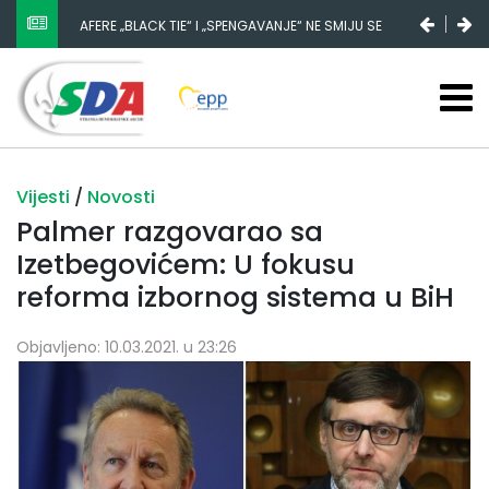
AFERE „BLACK TIE“ I „SPENGAVANJE“ NE SMIJU SE
ZATAŠKATI
Vijesti
/
Novosti
Palmer razgovarao sa
Izetbegovićem: U fokusu
reforma izbornog sistema u BiH
Objavljeno: 10.03.2021. u 23:26