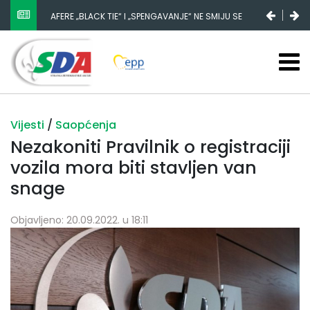
AFERE „BLACK TIE“ I „SPENGAVANJE“ NE SMIJU SE
ZATAŠKATI
Vijesti
/
Saopćenja
Nezakoniti Pravilnik o registraciji
vozila mora biti stavljen van
snage
Objavljeno: 20.09.2022. u 18:11