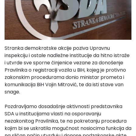
Stranka demokratske akcije poziva Upravnu
inspekciju i ostale nadležne institucije da hitno istraže
i utvrde sve sporne činjenice vezane za donošenje
Pravilnika o registraciji vozila u BiH, kojeg je protivno
zakonskim procedurama donio ministar prometa i
komunikacija BiH Vojin Mitrović, te da isti stave van
snage.
Pozdravljamo dosadašnje aktivnosti predstavnika
SDA u institucijama vlasti na osporavanju
nezakonitog Pravilnika, te na pokretanju procedura
kojim bi se uskratila mogućnost nosiocima funkcija da
na sličan način utvrđuju i donose podzakonske akte.