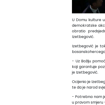
U Domu kulture u 
demokratske akci
obratio predsjed
Izetbegović.
Izetbegović je to
bosanskohercegova
- Uz Božiju pomoć
koji garantuje po
je Izetbegović.
Ocijenio je Izetbe
te da je narod svj
- Potrebna nam je
u pravom smjeru –