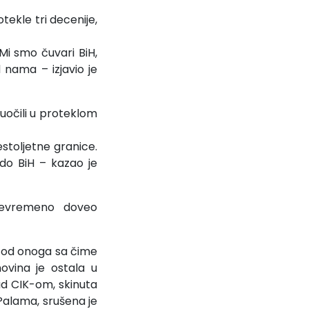
tekle tri decenije,
Mi smo čuvari BiH,
 nama – izjavio je
suočili u proteklom
šestoljetne granice.
 do BiH – kazao je
ojevremeno doveo
a od onoga sa čime
ovina je ostala u
ad CIK-om, skinuta
alama, srušena je