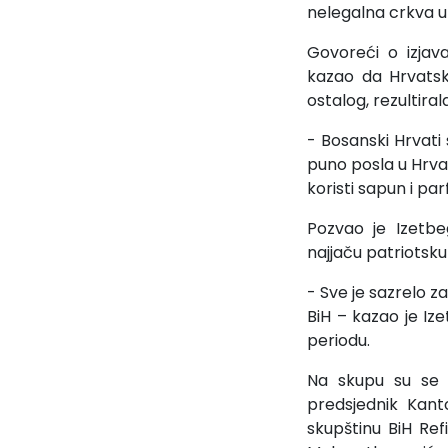
nelegalna crkva u 
Govoreći o izjav
kazao da Hrvatsk
ostalog, rezultir
- Bosanski Hrvati
puno posla u Hrva
koristi sapun i pa
Pozvao je Izetb
najjaču patriotsku
- Sve je sazrelo 
BiH – kazao je Iz
periodu.
Na skupu su se 
predsjednik Kan
skupštinu BiH Ref