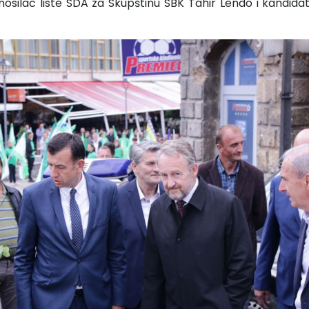
silac liste SDA za Skupštinu SBK Tahir Lendo i kandida