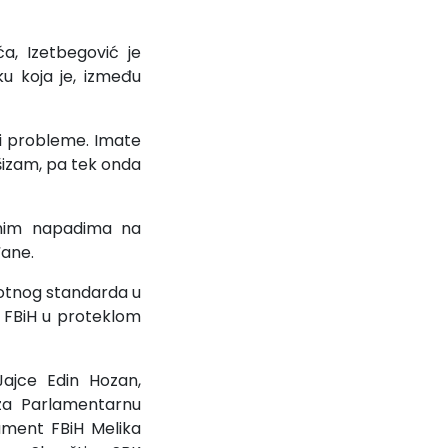
a, Izetbegović je
u koja je, između
li probleme. Imate
šizam, pa tek onda
dnim napadima na
đane.
votnog standarda u
e FBiH u proteklom
ajce Edin Hozan,
za Parlamentarnu
lament FBiH Melika