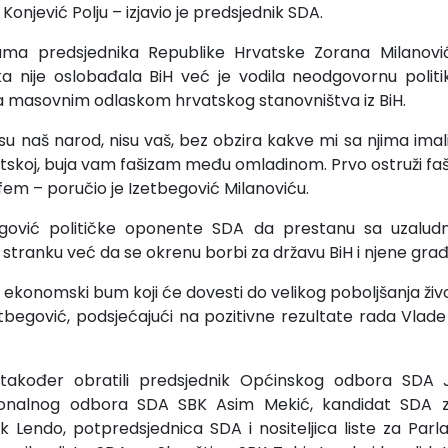
Konjević Polju – izjavio je predsjednik SDA.
ama predsjednika Republike Hrvatske Zorana Milanović
a nije oslobađala BiH već je vodila neodgovornu politik
ala masovnim odlaskom hrvatskog stanovništva iz BiH.
 su naš narod, nisu vaš, bez obzira kakve mi sa njima ima
tskoj, buja vam fašizam među omladinom. Prvo ostruži fa
rfem – poručio je Izetbegović Milanoviću.
egović političke oponente SDA da prestanu sa uzalu
 stranku već da se okrenu borbi za državu BiH i njene gra
za ekonomski bum koji će dovesti do velikog poboljšanja ži
etbegović, podsjećajući na pozitivne rezultate rada Vlad
također obratili predsjednik Općinskog odbora SDA J
tonalnog odbora SDA SBK Asim Mekić, kandidat SDA 
ik Lendo, potpredsjednica SDA i nositeljica liste za Par