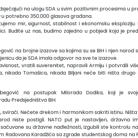
dsjećajući na ulogu SDA u svim pozitivnim procesima u pro
A-u potrebno 350.000 glasova građana.
ujemo mir, sigurnost, stabilnost i ekonomsku eksploziju. 
i. Budite uz nas, budimo zajedno u pobjedi koja je pred
egović na brojne izazove sa kojima su se BiH i njen narod 
činjenicu da je SDA imala odgovor na sve te izazove.
visnost, vratili suverenitet, napravili Armiju i potvrdili vi
, nikada Tomašica, nikada Biljani neće biti ništa drugo
begović na postupak Milorada Dodika, koji je sv
adu Predsjedništva BiH.
, svirači. Nećete drekom i harmonikom sakriti istinu. Ništ
arod niste postigli. NATO put je nastavljen, državna im
, sačuvane su državne nadležnosti, izgubili ste kontrolu n
om Radovana Karadžića sa zgrade studentskog doma na P