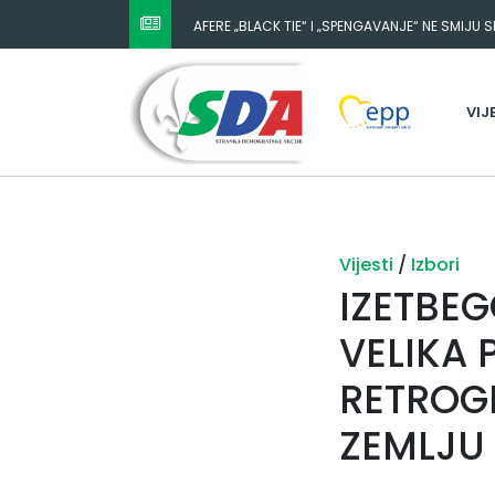
NESTANAK 780.000 EURA IZ IGMANA NE MOŽE BIT
ODGOVORNOST MORAJU SNOSITI VLADA FBIH I 
VIJ
Vijesti
/
Izbori
IZETBEG
VELIKA 
RETROG
ZEMLJU