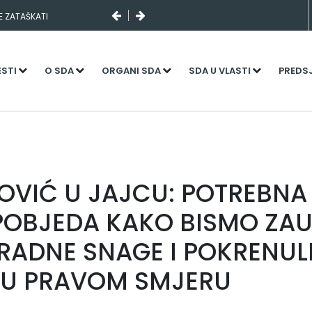
I SLUČAJNI PREVID,
NJENI KADROVI
ESTI
O SDA
ORGANI SDA
SDA U VLASTI
PREDS
OVIĆ U JAJCU: POTREBNA
POBJEDA KAKO BISMO ZAU
RADNE SNAGE I POKRENUL
 U PRAVOM SMJERU