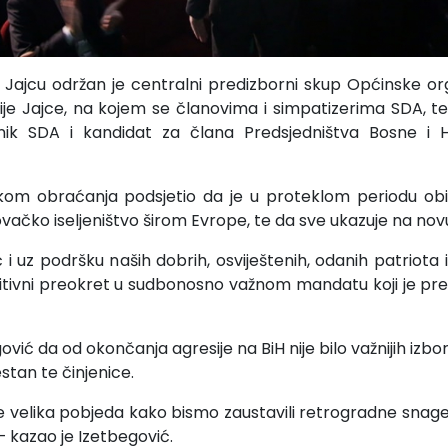
Jajcu održan je centralni predizborni skup Općinske or
je Jajce, na kojem se članovima i simpatizerima SDA, t
nik SDA i kandidat za člana Predsjedništva Bosne i 
kom obraćanja podsjetio da je u proteklom periodu obišao
čko iseljeništvo širom Evrope, te da sve ukazuje na nov
 i uz podršku naših dobrih, osviještenih, odanih patriota 
zitivni preokret u sudbonosno važnom mandatu koji je p
gović da od okončanja agresije na BiH nije bilo važnijih izbo
estan te činjenice.
 velika pobjeda kako bismo zaustavili retrogradne snage 
 kazao je Izetbegović.