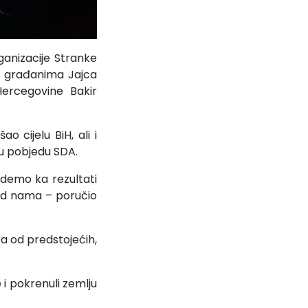
ganizacije Stranke
e građanima Jajca
Hercegovine Bakir
 cijelu BiH, ali i
u pobjedu SDA.
idemo ka rezultati
red nama – poručio
ra od predstojećih,
i pokrenuli zemlju