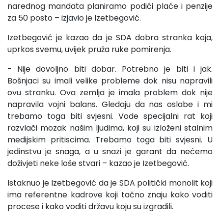
narednog mandata planiramo podići plaće i penzije
za 50 posto – izjavio je Izetbegović.
Izetbegović je kazao da je SDA dobra stranka koja,
uprkos svemu, uvijek pruža ruke pomirenja.
- Nije dovoljno biti dobar. Potrebno je biti i jak.
Bošnjaci su imali velike probleme dok nisu napravili
ovu stranku. Ova zemlja je imala problem dok nije
napravila vojni balans. Gledaju da nas oslabe i mi
trebamo toga biti svjesni. Vode specijalni rat koji
razvlači mozak našim ljudima, koji su izloženi stalnim
medijskim pritiscima. Trebamo toga biti svjesni. U
jedinstvu je snaga, a u snazi je garant da nećemo
doživjeti neke loše stvari – kazao je Izetbegović.
Istaknuo je Izetbegović da je SDA politički monolit koji
ima referentne kadrove koji tačno znaju kako voditi
procese i kako voditi državu koju su izgradili.