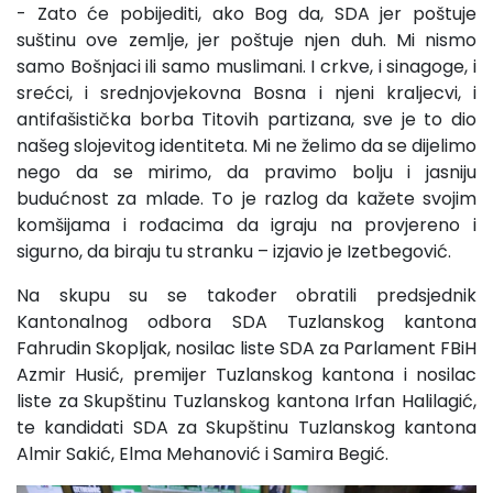
- Zato će pobijediti, ako Bog da, SDA jer poštuje
suštinu ove zemlje, jer poštuje njen duh. Mi nismo
samo Bošnjaci ili samo muslimani. I crkve, i sinagoge, i
srećci, i srednjovjekovna Bosna i njeni kraljecvi, i
antifašistička borba Titovih partizana, sve je to dio
našeg slojevitog identiteta. Mi ne želimo da se dijelimo
nego da se mirimo, da pravimo bolju i jasniju
budućnost za mlade. To je razlog da kažete svojim
komšijama i rođacima da igraju na provjereno i
sigurno, da biraju tu stranku – izjavio je Izetbegović.
Na skupu su se također obratili predsjednik
Kantonalnog odbora SDA Tuzlanskog kantona
Fahrudin Skopljak, nosilac liste SDA za Parlament FBiH
Azmir Husić, premijer Tuzlanskog kantona i nosilac
liste za Skupštinu Tuzlanskog kantona Irfan Halilagić,
te kandidati SDA za Skupštinu Tuzlanskog kantona
Almir Sakić, Elma Mehanović i Samira Begić.