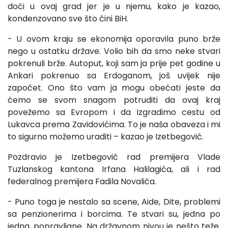
doći u ovaj grad jer je u njemu, kako je kazao,
kondenzovano sve što čini BiH.
- U ovom kraju se ekonomija oporavila puno brže
nego u ostatku države. Volio bih da smo neke stvari
pokrenuli brže. Autoput, koji sam ja prije pet godine u
Ankari pokrenuo sa Erdoganom, još uvijek nije
započet. Ono što vam ja mogu obećati jeste da
ćemo se svom snagom potruditi da ovaj kraj
povežemo sa Evropom i da izgradimo cestu od
Lukavca prema Zavidovićima. To je naša obaveza i mi
to sigurno možemo uraditi – kazao je Izetbegović.
Pozdravio je Izetbegović rad premijera Vlade
Tuzlanskog kantona Irfana Halilagića, ali i rad
federalnog premijera Fadila Novalića.
- Puno toga je nestalo sa scene, Aide, Dite, problemi
sa penzionerima i borcima. Te stvari su, jedna po
jedna, popravljane. Na državnom nivou je nešto teže.