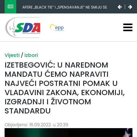
NESTANAK 780.000 EURA IZ IGMANA NE MOŽE BITI
SLUČAJNI PREVID, ODGOVORNOST MORAJU SNOSITI
VLADA FBIH I NJENI KADROVI
Vijesti
/
Izbori
IZETBEGOVIĆ: U NAREDNOM
MANDATU ĆEMO NAPRAVITI
NAJVEĆI POSTRATNI POMAK U
VLADAVINI ZAKONA, EKONOMIJI,
IZGRADNJI I ŽIVOTNOM
STANDARDU
Objavljeno: 16.09.2022. u 20:39