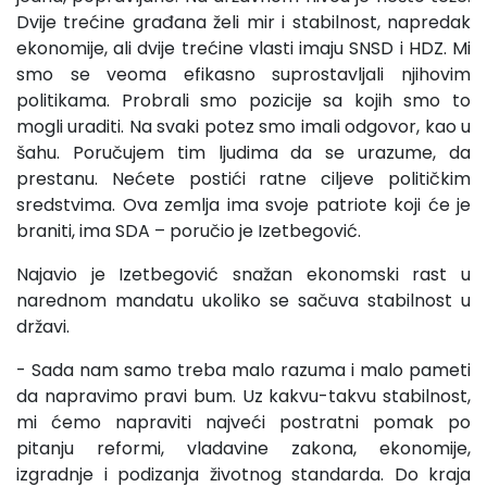
Dvije trećine građana želi mir i stabilnost, napredak
ekonomije, ali dvije trećine vlasti imaju SNSD i HDZ. Mi
smo se veoma efikasno suprostavljali njihovim
politikama. Probrali smo pozicije sa kojih smo to
mogli uraditi. Na svaki potez smo imali odgovor, kao u
šahu. Poručujem tim ljudima da se urazume, da
prestanu. Nećete postići ratne ciljeve političkim
sredstvima. Ova zemlja ima svoje patriote koji će je
braniti, ima SDA – poručio je Izetbegović.
Najavio je Izetbegović snažan ekonomski rast u
narednom mandatu ukoliko se sačuva stabilnost u
državi.
- Sada nam samo treba malo razuma i malo pameti
da napravimo pravi bum. Uz kakvu-takvu stabilnost,
mi ćemo napraviti najveći postratni pomak po
pitanju reformi, vladavine zakona, ekonomije,
izgradnje i podizanja životnog standarda. Do kraja