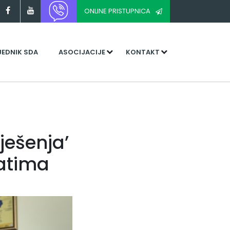
ONLINE PRISTUPNICA
JEDNIK SDA
ASOCIJACIJE
KONTAKT
ješenja’
vatima