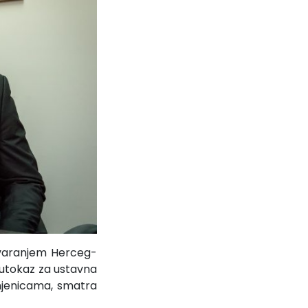
stvaranjem Herceg-
putokaz za ustavna
injenicama, smatra