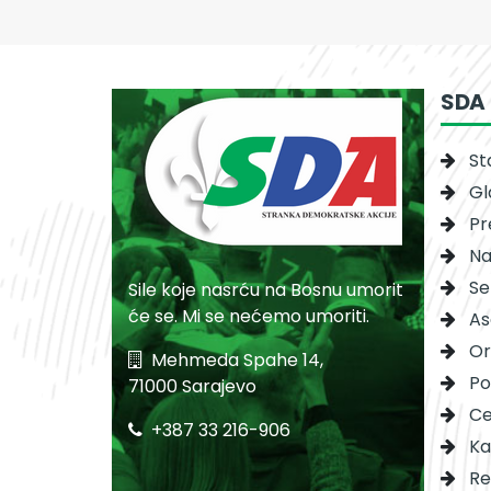
SDA
St
Gl
Pr
Na
Se
Sile koje nasrću na Bosnu umorit
će se. Mi se nećemo umoriti.
As
Or
Mehmeda Spahe 14,
Po
71000 Sarajevo
Ce
+387 33 216-906
Ka
Re