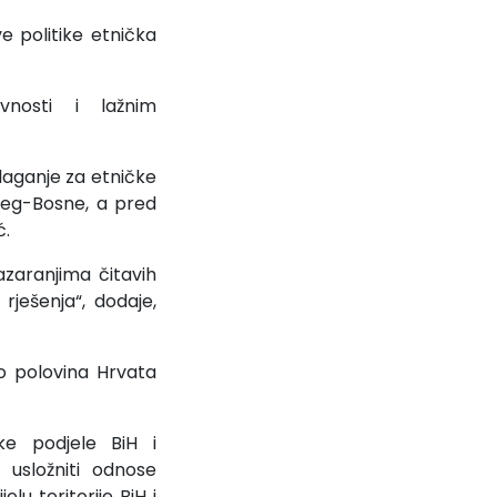
e politike etnička
nosti i lažnim
alaganje za etničke
erceg-Bosne, a pred
ć.
azaranjima čitavih
ješenja“, dodaje,
ro polovina Hrvata
e podjele BiH i
 usložniti odnose
u teritorije BiH i