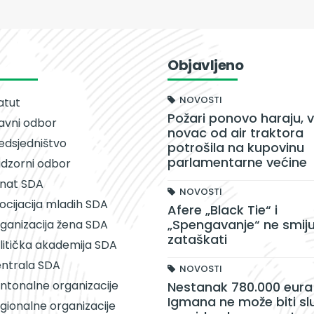
Objavljeno
NOVOSTI
atut
Požari ponovo haraju, v
avni odbor
novac od air traktora
edsjedništvo
potrošila na kupovinu
parlamentarne većine
dzorni odbor
nat SDA
NOVOSTI
ocijacija mladih SDA
Afere „Black Tie“ i
„Spengavanje“ ne smiju
ganizacija žena SDA
zataškati
litička akademija SDA
ntrala SDA
NOVOSTI
ntonalne organizacije
Nestanak 780.000 eura 
Igmana ne može biti sl
gionalne organizacije