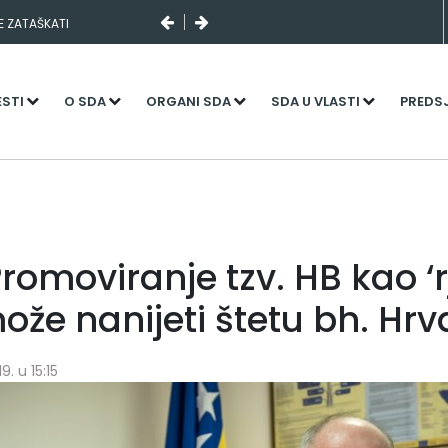
SE ZATAŠKATI
ESTI
O SDA
ORGANI SDA
SDA U VLASTI
PREDS
romoviranje tzv. HB kao ‘r
že nanijeti štetu bh. Hr
9. u 15:15