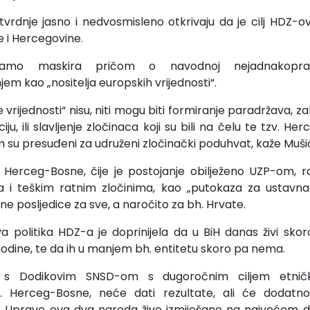
tvrdnje jasno i nedvosmisleno otkrivaju da je cilj HDZ-ov
 i Hercegovine.
samo maskira pričom o navodnoj nejadnakoprav
m kao „nositelja europskih vrijednosti“.
vrijednosti“ nisu, niti mogu biti formiranje paradržava, z
iju, ili slavljenje zločinaca koji su bili na čelu te tzv. H
 su presuđeni za udruženi zločinački poduhvat, kaže Muši
 Herceg-Bosne, čije je postojanje obilježeno UZP-om, r
a i teškim ratnim zločinima, kao „putokaza za ustavna r
e posljedice za sve, a naročito za bh. Hrvate.
a politika HDZ-a je doprinijela da u BiH danas živi sko
godine, te da ih u manjem bh. entitetu skoro pa nema.
 s Dodikovim SNSD-om s dugoročnim ciljem etničk
. Herceg-Bosne, neće dati rezultate, ali će dodatno
. Upravo ova dva naroda žive izmiješano na najvećem dijel