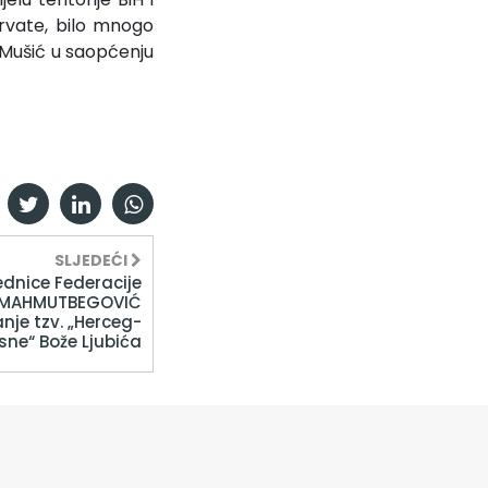
Hrvate, bilo mnogo
e Mušić u saopćenju
SLJEDEĆI
dnice Federacije
ke MAHMUTBEGOVIĆ
nje tzv. „Herceg-
sne“ Bože Ljubića