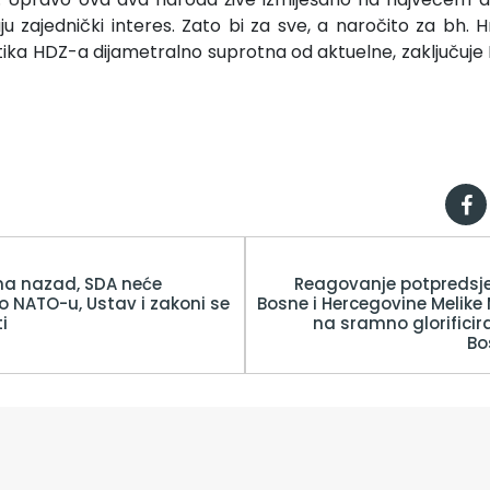
ju zajednički interes. Zato bi za sve, a naročito za bh. 
litika HDZ-a dijametralno suprotna od aktuelne, zaključuj
ma nazad, SDA neće
Reagovanje potpredsje
 o NATO-u, Ustav i zakoni se
Bosne i Hercegovine Meli
i
na sramno glorificira
Bo