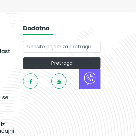
Dodatno
last
Pretraga
 se
iz
učajni