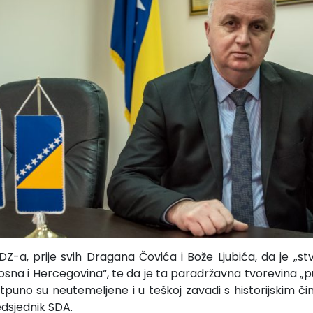
DZ-a, prije svih Dragana Čovića i Bože Ljubića, da je „
sna i Hercegovina“, te da je ta paradržavna tvorevina „
potpuno su neutemeljene i u teškoj zavadi s historijskim č
edsjednik SDA.