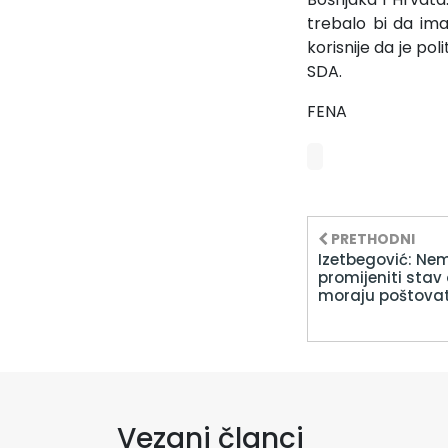
trebalo bi da ima
korisnije da je po
SDA.
FENA
PRETHODNI
Izetbegović: Ne
promijeniti stav
moraju poštovat
Vezani članci