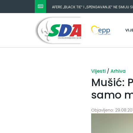
AFERE „BLACK TIE“ I „SPENGAVANJE“ NE SMIJU 
VIJ
Vijesti
/
Arhiva
Mušić: P
samo mo
Objavljeno: 29.08.201