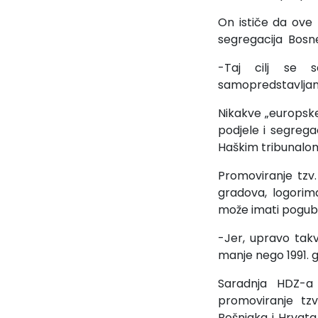
On ističe da ove 
segregacija Bosne
-Taj cilj se 
samopredstavljanje
Nikakve „europske 
podjele i segregac
Haškim tribunalom
Promoviranje tzv.
gradova, logorim
može imati pogubn
-Jer, upravo takv
manje nego 1991. 
Saradnja HDZ-a
promoviranje tzv
Bošnjaka i Hrvata