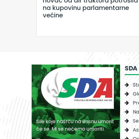
novac od air traktora potrošila
na kupovinu parlamentarne
većine
SDA
St
Gl
Pr
Na
Se
Sile koje nasrću na Bosnu umorit
će se. Mi se nećemo umoriti.
As
Or