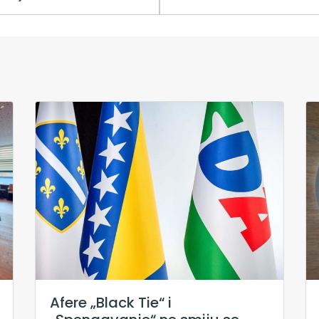
Afere „Black Tie“ i