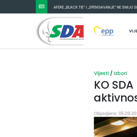
AFERE „BLACK TIE“ I „SPENGAVANJE“ NE SMIJU 
VIJ
Vijesti
/
Izbori
KO SDA 
aktivnos
Objavljeno: 05.09.202