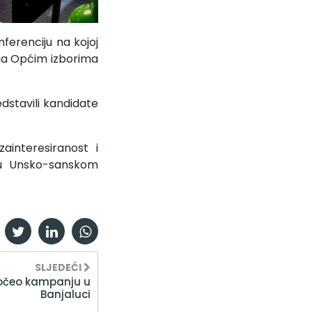
ferenciju na kojoj
 na Općim izborima
dstavili kandidate
ainteresiranost i
 u Unsko-sanskom
SLJEDEĆI
počeo kampanju u
Banjaluci