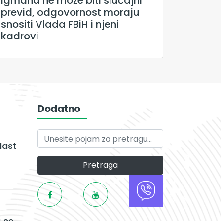
Igmana ne može biti slučajni
previd, odgovornost moraju
snositi Vlada FBiH i njeni
kadrovi
Dodatno
last
Pretraga
 se