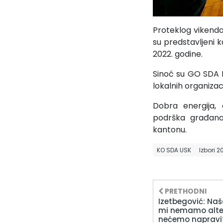
Proteklog vikenda
su predstavljeni 
2022. godine.
Sinoć su GO SDA B
lokalnih organiza
Dobra energija, 
podrška građana
kantonu.
KO SDA USK
Izbori 2
PRETHODNI
Izetbegović: Naš
mi nemamo alte
nećemo napravit