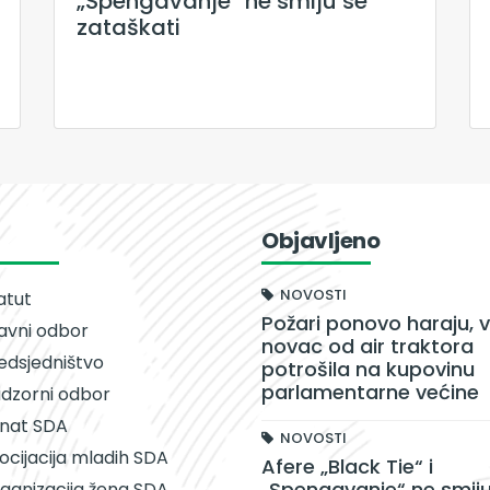
„Spengavanje“ ne smiju se
zataškati
Objavljeno
NOVOSTI
atut
Požari ponovo haraju, v
avni odbor
novac od air traktora
edsjedništvo
potrošila na kupovinu
parlamentarne većine
dzorni odbor
nat SDA
NOVOSTI
ocijacija mladih SDA
Afere „Black Tie“ i
„Spengavanje“ ne smiju
ganizacija žena SDA