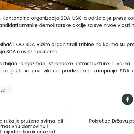
 Kantonalna organizacija SDA USK-a održala je press kon
kandidati Stranke demokratske akcije za sve nivoe vlasti
ihać i OO SDA Bužim organizirali tribine na kojima su pre
cija SDA u ovim općinama.
ozbiljan angažman stranačke infrastrukture i velika z
 obilježili su prvi vikend predizborne kampanje SDA
022
a ruka je pružena svima, ali
Pokret za Državu 
rnativnu domovinu i
i nijedan korak unazad