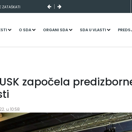
SE ZATAŠKATI
ESTI
O SDA
ORGANI SDA
SDA U VLASTI
PREDS
USK započela predizborn
ti
2. u 10:58