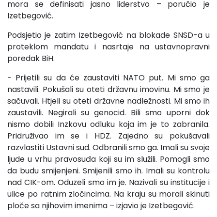
mora se definisati jasno liderstvo – poručio je
Izetbegović.
Podsjetio je zatim Izetbegović na blokade SNSD-a u
proteklom mandatu i nasrtaje na ustavnopravni
poredak BiH.
- Prijetili su da će zaustaviti NATO put. Mi smo ga
nastavili. Pokušali su oteti državnu imovinu. Mi smo je
sačuvali. Htjeli su oteti državne nadležnosti. Mi smo ih
zaustavili. Negirali su genocid. Bili smo uporni dok
nismo dobili Inzkovu odluku koja im je to zabranila.
Pridruživao im se i HDZ. Zajedno su pokušavali
razvlastiti Ustavni sud. Odbranili smo ga. Imali su svoje
ljude u vrhu pravosuđa koji su im služili. Pomogli smo
da budu smijenjeni. Smijenili smo ih. Imali su kontrolu
nad CIK-om. Oduzeli smo im je. Nazivali su institucije i
ulice po ratnim zločincima. Na kraju su morali skinuti
ploče sa njihovim imenima – izjavio je Izetbegović.