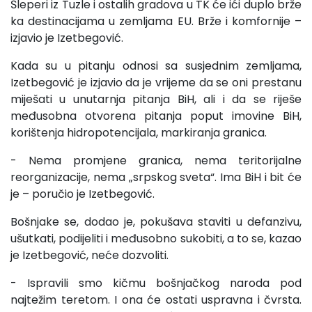
Šleperi iz Tuzle i ostalih gradova u TK će ići duplo brže
ka destinacijama u zemljama EU. Brže i komfornije –
izjavio je Izetbegović.
Kada su u pitanju odnosi sa susjednim zemljama,
Izetbegović je izjavio da je vrijeme da se oni prestanu
miješati u unutarnja pitanja BiH, ali i da se riješe
međusobna otvorena pitanja poput imovine BiH,
korištenja hidropotencijala, markiranja granica.
- Nema promjene granica, nema teritorijalne
reorganizacije, nema „srpskog sveta“. Ima BiH i bit će
je – poručio je Izetbegović.
Bošnjake se, dodao je, pokušava staviti u defanzivu,
ušutkati, podijeliti i međusobno sukobiti, a to se, kazao
je Izetbegović, neće dozvoliti.
- Ispravili smo kičmu bošnjačkog naroda pod
najtežim teretom. I ona će ostati uspravna i čvrsta.