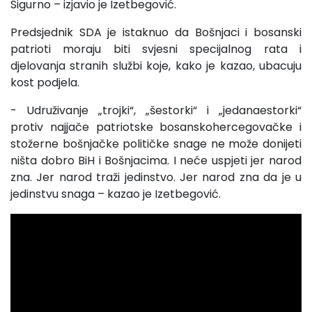
Sigurno – izjavio je Izetbegović.
Predsjednik SDA je istaknuo da Bošnjaci i bosanski
patrioti moraju biti svjesni specijalnog rata i
djelovanja stranih službi koje, kako je kazao, ubacuju
kost podjela.
- Udruživanje „trojki“, „šestorki“ i „jedanaestorki“
protiv najjače patriotske bosanskohercegovačke i
stožerne bošnjačke političke snage ne može donijeti
ništa dobro BiH i Bošnjacima. I neće uspjeti jer narod
zna. Jer narod traži jedinstvo. Jer narod zna da je u
jedinstvu snaga – kazao je Izetbegović.