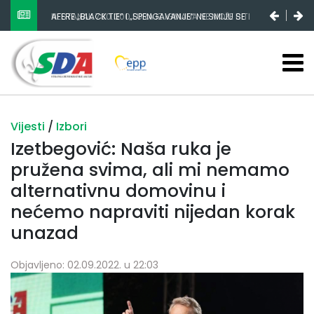
POŽARI PONOVO HARAJU, VLAST NOVAC OD AIR
NESTANAK 780.000 EURA IZ IGMANA NE MOŽE BITI
TRAKTORA POTROŠILA NA KUPOVINU PARLAMENTARNE
SLUČAJNI PREVID, ODGOVORNOST MORAJU SNOSITI
VEĆINE
VLADA FBIH I NJENI KADROVI
Vijesti
/
Izbori
Izetbegović: Naša ruka je
pružena svima, ali mi nemamo
alternativnu domovinu i
nećemo napraviti nijedan korak
unazad
Objavljeno: 02.09.2022. u 22:03