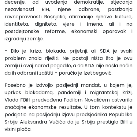
decenije, od uvođenja demokratije, stjecanja
nezavisnosti BiH, njene odbrane, postizanja
ravnopravnosti Bošnjaka, afirmacije njihove kulture,
identiteta, digniteta, vjere i imena, ali i na
postdejtonske reforme, ekonomski oporavak i
izgradnju zemlje.
- Bilo je kriza, blokada, prijetnji, ali SDA je svaki
problem znala riješiti. Ne postoji ništa što je ovu
zemlju i ovaj narod pogodilo, a da SDA nije našla način
da ih odbrani i zaštiti – poručio je Izetbegović.
Posebno je izdvojio posljednji mandat, u kojem je,
uprkos blokadama, pandemiji i migrantskoj krizi,
Vlada FBiH predvođena Fadilom Novalićem ostvarila
značajne ekonomske rezultate. U tom kontekstu je
podsjetio na posljednju izjavu predsjednika Republike
Srbije Aleksandra Vučića da je Srbija prestigla BiH u
visini plaća.