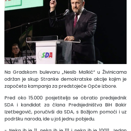
Na Gradskom bulevaru „Nesib Malkić“ u Živinicama
održan je skup Stranke demokratske akcije kojim je
započeta kampanja za predstojeće Opće izbore.
Pred oko 15.000 posjetitelja se obratio predsjednik
SDA i kandidat za člana Predsjedništva BiH Bakir
Izetbegović, poručivši da SDA, s Božijom pomoći i uz
podršku naroda, ide u još jednu pobjedu.
- Neka ih je 11, neka ih je 111 i neka ih je 10011. Jedan