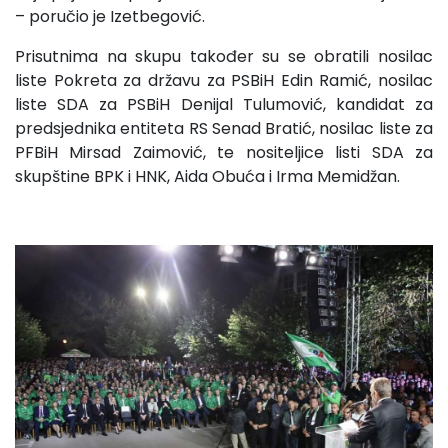
– poručio je Izetbegović.
Prisutnima na skupu također su se obratili nosilac
liste Pokreta za državu za PSBiH Edin Ramić, nosilac
liste SDA za PSBiH Denijal Tulumović, kandidat za
predsjednika entiteta RS Senad Bratić, nosilac liste za
PFBiH Mirsad Zaimović, te nositeljice listi SDA za
skupštine BPK i HNK, Aida Obuća i Irma Memidžan.