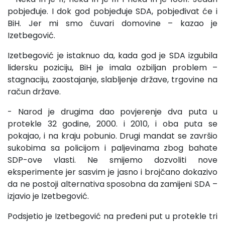
pobjeđuje. I dok god pobjeđuje SDA, pobjeđivat će i
BiH. Jer mi smo čuvari domovine – kazao je
Izetbegović.
Izetbegović je istaknuo da, kada god je SDA izgubila
lidersku poziciju, BiH je imala ozbiljan problem –
stagnaciju, zaostajanje, slabljenje države, trgovine na
račun države.
- Narod je drugima dao povjerenje dva puta u
protekle 32 godine, 2000. i 2010, i oba puta se
pokajao, i na kraju pobunio. Drugi mandat se završio
sukobima sa policijom i paljevinama zbog bahate
SDP-ove vlasti. Ne smijemo dozvoliti nove
eksperimente jer sasvim je jasno i brojčano dokazivo
da ne postoji alternativa sposobna da zamijeni SDA –
izjavio je Izetbegović.
Podsjetio je Izetbegović na pređeni put u protekle tri