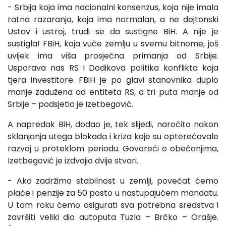
- Srbija koja ima nacionalni konsenzus, koja nije imala
ratna razaranja, koja ima normalan, a ne dejtonski
Ustav i ustroj, trudi se da sustigne BiH. A nije je
sustigla! FBiH, koja vuče zemlju u svemu bitnome, još
uvijek ima viša prosječna primanja od Srbije.
Usporava nas RS i Dodikova politika konflikta koja
tjera investitore. FBiH je po glavi stanovnika duplo
manje zadužena od entiteta RS, a tri puta manje od
Srbije – podsjetio je Izetbegović.
A napredak BiH, dodao je, tek slijedi, naročito nakon
sklanjanja utega blokada i kriza koje su opterećavale
razvoj u proteklom periodu. Govoreći o obećanjima,
Izetbegović je izdvojio dvije stvari.
- Ako zadržimo stabilnost u zemlji, povećat ćemo
plaće i penzije za 50 posto u nastupajućem mandatu.
U tom roku ćemo osigurati sva potrebna sredstva i
završiti veliki dio autoputa Tuzla – Brčko – Orašje.