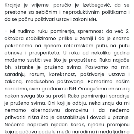
Krajnje je vrijeme, poručio je Izetbegović, da se
prestane sa sebičnim i neproduktivnim politikama i
da se počnu poštivati Ustav i zakoni BiH.
- Mi nudimo ruku pomirenja, spremnost da već 2.
oktobra stabiliziramo prilike u zemlji i da je snažno
pokrenemo na njenom reformskom putu, na putu
obnove i prosperiteta. U roku od nekoliko godina
možemo sustići sve što je propušteno. Ruka najjače
bh. stranke je pružena svima. Pozivamo na mir,
saradnju, razum, korektnost, poštivanje Ustava i
zakona, međusobno poštovanje. Pomozimo našim
narodima, svim građanima BiH. Omogućimo im smiraj
nakon svega što su prošli. Ruka pomirenja i saradnje
je pružena svima. Oni koji je odbiju, neka znaju da mi
nemamo alternativnu domovinu i da nećemo
prihvatiti ništa što je destabilizuje i dovodi u pitanje.
Nećemo napraviti nijedan korak, nijednu promjenu
koja pojačava podjele među narodima i među ljudima