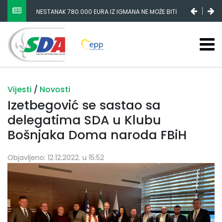
NESTANAK 780.000 EURA IZ IGMANA NE MOŽE BITI
SLUČAJNI PREVID, ODGOVORNOST MORAJU SNOSITI
VLADA FBIH I NJENI KADROVI
Vijesti
/
Novosti
Izetbegović se sastao sa
delegatima SDA u Klubu
Bošnjaka Doma naroda FBiH
Objavljeno: 12.12.2022. u 15:52