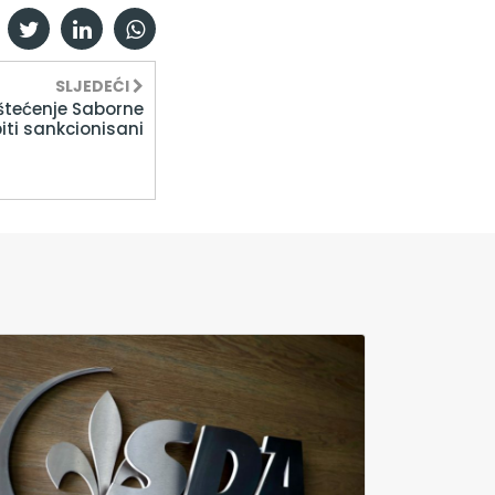
SLJEDEĆI
štećenje Saborne
iti sankcionisani