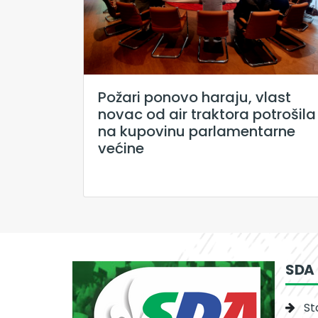
Požari ponovo haraju, vlast
novac od air traktora potrošila
na kupovinu parlamentarne
većine
SDA
St