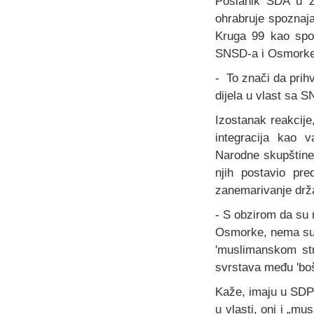
Poslanik SDA u Z
ohrabruje spoznaj
Kruga 99 kao spor
SNSD-a i Osmorke
- To znači da prih
dijela u vlast sa 
Izostanak reakcij
integracija kao v
Narodne skupštine
njih postavio pre
zanemarivanje drža
- S obzirom da su 
Osmorke, nema sumn
'muslimanskom str
svrstava među 'boš
Kaže, imaju u SDP
u vlasti, oni i „m