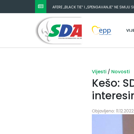
AFERE „BLACK TIE“ I „SPENGAVANJE“ NE SMIJU 
VIJ
Vijesti
/
Novosti
Kešo: S
interes
Objavljeno: 11.12.202