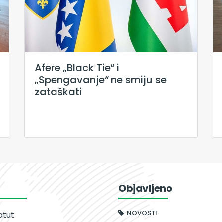
Afere „Black Tie“ i
„Spengavanje“ ne smiju se
zataškati
Objavljeno
NOVOSTI
atut