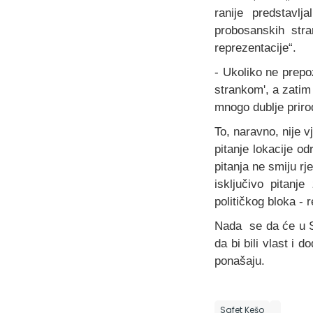
ranije predstavlj
probosanskih stra
reprezentacije“.
- Ukoliko ne prepo
strankom', a zatim
mnogo dublje priro
To, naravno, nije v
pitanje lokacije o
pitanja ne smiju rj
isključivo pitanj
političkog bloka -
Nada se da će u SD
da bi bili vlast i
ponašaju.
Safet Kešo