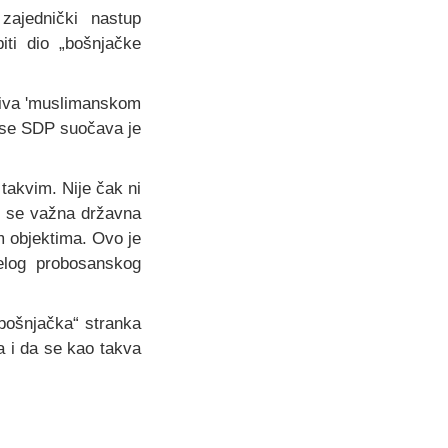
 zajednički nastup
iti dio „bošnjačke
aziva 'muslimanskom
m se SDP suočava je
 takvim. Nije čak ni
da se važna državna
im objektima. Ovo je
jelog probosanskog
„bošnjačka“ stranka
a i da se kao takva