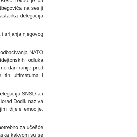
 Kešo rekao je da
begovića na sesiji
astanka delegacija
i srljanja njegovog
i odbacivanja NATO
idejtonskih odluka
mo dan ranije pred
e tih ultimatuma i
delegacija SNSD-a i
ilorad Dodik naziva
im dijele emocije,
potrebno za učešće
đanska kakvom su se