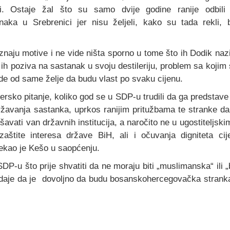
ali. Ostaje žal što su samo dvije godine ranije odbili
naka u Srebrenici jer nisu željeli, kako su tada rekli, b
znaju motive i ne vide ništa sporno u tome što ih Dodik n
 ih poziva na sastanak u svoju destileriju, problem sa koji
de od same želje da budu vlast po svaku cijenu.
jersko pitanje, koliko god se u SDP-u trudili da ga predstave
državanja sastanka, uprkos ranijim pritužbama te stranke 
ešavati van državnih institucija, a naročito ne u ugostiteljsk
e zaštite interesa države BiH, ali i očuvanja digniteta ci
 rekao je Kešo u saopćenju.
P-u što prije shvatiti da ne moraju biti „muslimanska“ ili 
 dodaje da je dovoljno da budu bosanskohercegovačka strank