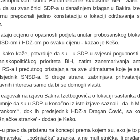
astupničkom domu Parlamentarne skupštine BiH Safet
a da su zvaničnici SDP-a u današnjem izlaganju Bakira Izet
nu prepoznali jedino konstataciju o lokaciji održavanja s
.
vataju ocjenu o opasnosti podjela unutar probosanskog bloka 
SNSD-om i HDZ-om po svaku cijenu - kazao je Kešo.
e, kako kaže, potvrđuje da su i u SDP-u svjesni pogubnost
anjskopolitičkog prioriteta BiH, zatim zanemarivanja ant
 RS-a i prećutnog pristajanja na sve ultimatume koje je sa
dsjednik SNSD-a. S druge strane, zabrinjava prihvatanj
vnih interesa samo da bi se domogli vlasti.
reagovali na izjavu Bakira Izetbegovića o lokaciji sastanka 
je da su u SDP-u konačno iz iste izjave saznali i da ih M
ankom'“, dok ih predsjednik HDZ-a Dragan Čović, sa koj
njačke stranke' - dodao je Kešo.
-u pravo da pristanu na koncept prema kojem su, ako je to 
uslimanska“ i „bošnjačka“ stranka, a ne multietnička ili gra