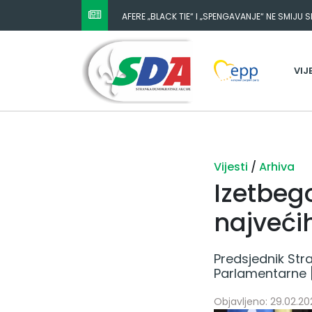
AFERE „BLACK TIE“ I „SPENGAVANJE“ NE SMIJU 
VIJ
Vijesti
/
Arhiva
Izetbego
najvećih
Predsjednik Str
Parlamentarne 
Objavljeno: 29.02.202