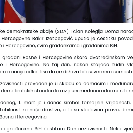
nke demokratske akcije (SDA) i član Kolegija Doma nar
i Hercegovne Bakir Izetbegović uputio je čestitku povo
e i Hercegovine, svim građankama i građanima BiH.
a, građani Bosne i Hercegovine skoro dvotrećinskom već
e i Hercegovine. Na taj dan, nakon stoljeća tuđih vla
era i nacija odlučili su da će država biti suverena i samost
avisnosti proveden je u skladu sa domaćim i međuna
h demokratskih standarda i uz puni međunarodni monitori
nog, 1. mart je i danas simbol temeljnih vrijednosti, 
tabilnost za naše društvo, a to su vladavina prava, dem
Bosna i Hercegovina.
i građanima BiH čestitam Dan nezavisnosti. Neka vječno