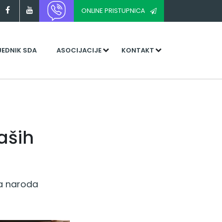
ONLINE PRISTUPNICA
JEDNIK SDA
ASOCIJACIJE
KONTAKT
aših
ma naroda