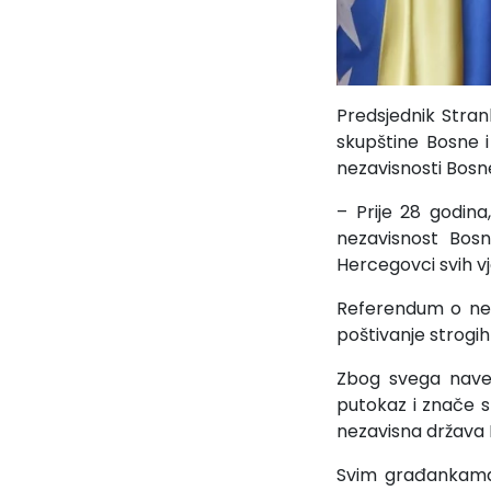
Predsjednik Stra
skupštine Bosne 
nezavisnosti Bosn
– Prije 28 godin
nezavisnost Bosn
Hercegovci svih vj
Referendum o nez
poštivanje strogi
Zbog svega navede
putokaz i znače s
nezavisna država 
Svim građankama 