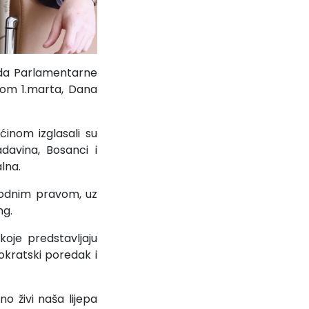
oda Parlamentarne
dom 1.marta, Dana
inom izglasali su
davina, Bosanci i
alna.
rodnim pravom, uz
ng.
koje predstavljaju
okratski poredak i
 živi naša lijepa