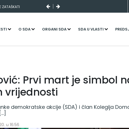
SE ZATAŠKATI
ESTI
O SDA
ORGANI SDA
SDA U VLASTI
PREDS
vić: Prvi mart je simbol n
 vrijednosti
anke demokratske akcije (SDA) i član Kolegija Do
[…]
0. u 16:56