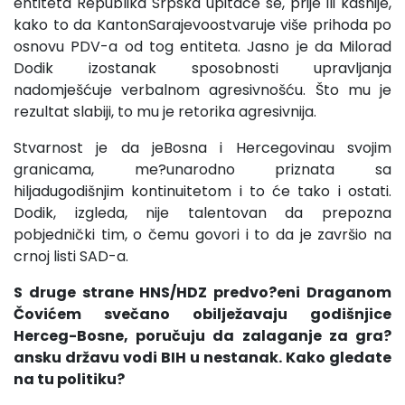
entiteta Republika Srpska upitaće se, prije ili kasnije,
kako to da KantonSarajevoostvaruje više prihoda po
osnovu PDV-a od tog entiteta. Jasno je da Milorad
Dodik izostanak sposobnosti upravljanja
nadomješćuje verbalnom agresivnošću. Što mu je
rezultat slabiji, to mu je retorika agresivnija.
Stvarnost je da jeBosna i Hercegovinau svojim
granicama, me?unarodno priznata sa
hiljadugodišnjim kontinuitetom i to će tako i ostati.
Dodik, izgleda, nije talentovan da prepozna
pobjednički tim, o čemu govori i to da je završio na
crnoj listi SAD-a.
S druge strane HNS/HDZ predvo?eni Draganom
Čovićem svečano obilježavaju godišnjice
Herceg-Bosne, poručuju da zalaganje za gra?
ansku državu vodi BIH u nestanak. Kako gledate
na tu politiku?