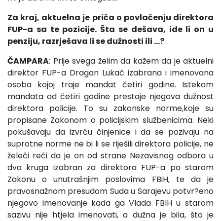
Za kraj, aktuelna je priča o povlačenju direktora
FUP-a sa te pozicije. Šta se dešava, ide li on u
penziju, razrješava li se dužnosti ili …?
ČAMPARA
: Prije svega želim da kažem da je aktuelni
direktor FUP-a Dragan Lukač izabrana i imenovana
osoba kojoj traje mandat četiri godine. Istekom
mandata od četiri godine prestaje njegova dužnost
direktora policije. To su zakonske norme,koje su
propisane Zakonom o policijskim službenicima. Neki
pokušavaju da izvrću činjenice i da se pozivaju na
suprotne norme ne bi li se riješili direktora policije, ne
želeći reći da je on od strane Nezavisnog odbora u
dva kruga izabran za direktora FUP-a po starom
Zakonu o unutrašnjim poslovima FBiH, te da je
pravosnažnom presudom Suda u Sarajevu potvr?eno
njegovo imenovanje kada ga Vlada FBIH u starom
sazivu nije htjela imenovati, a dužna je bila, što je