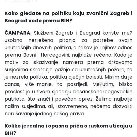
Kako gledate na politiku koju zvanični Zagreb i
Beograd vode prema BIH?
ČAMPARA
: Službeni Zagreb i Beograd koriste me?
usobna neriješena pitanja za potrebe svojih
unutrašnjih dnevnih politika, a takav je i njihov odnos
prema Bosni i Hercegovini, najblaže rečeno. Kada je
motiv za iskazivanje namjera prema državama
susjedima skretanje pažnje sa unutrašnjih požara, to
je nezrela politika, politika dječijih bolesti. Mislim da je
danas, više-manje, to posrijedi. Me?utim, bliska
prošlost je u živom sjećanju bosanskohercegovačkih
patriota, što znači i povećan oprez. Želimo najbolje
našim susjedima, ali, istovremeno, nećemo dozvoliti
narušavanje ijednog našeg prava.
Koliko je realna i opasna priča o ruskom uticaju u
BIH?