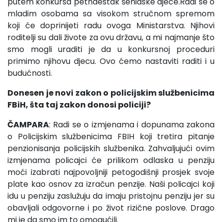
putem konkursa petnaestak šehidske djece.Radi se o
mladim osobama sa visokom stručnom spremom
koji će doprinijeti radu ovoga Ministarstva. Njihovi
roditelji su dali živote za ovu državu, a mi najmanje što
smo mogli uraditi je da u konkursnoj proceduri
primimo njihovu djecu. Ovo ćemo nastaviti raditi i u
budućnosti.
Donesen je novi zakon o policijskim službenicima
FBiH, šta taj zakon donosi policiji?
ČAMPARA
: Radi se o izmjenama i dopunama zakona
o Policijskim službenicima FBIH koji tretira pitanje
penzionisanja policijskih službenika. Zahvaljujući ovim
izmjenama policajci će prilikom odlaska u penziju
moći izabrati najpovoljniji petogodišnji prosjek svoje
plate kao osnov za izračun penzije. Naši policajci koji
idu u penziju zaslužuju da imaju pristojnu penziju jer su
obavljali odgovorne i po život rizične poslove. Drago
mi je da smo im to omogućili.