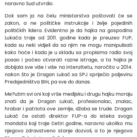
naravno Sud utvrdio.
Dok sam ja na čelu ministarstva poštovati će se
zakon, a ne političke instrukcije i želje pojedinih
političkih lidera. Evidentno je da hajka na gospodina
Lukača traje od 2011. godine kada je preuzeo FUP,
kada su neki vidjeli da sa njim ne mogu manipulisati
kako hoće i kada je u skladu sa propisima radio svoj
posao i počeo otvarati razne istrage, a ta hajka je
dobijala sve više i više na intenzitetu, naročito u 2014.
nakon što je Dragan Lukač sa SPJ spriječio paljevinu
Predsjedništva BIH, pa sve do danas.
Me?utim svi oni koji vrše medijsku i drugu hajku moraju
znati da je Dragan Lukač, profesionalac, znalac,
hrabar i patriota ove zemlje, džaba se trude. Dragan
Lukač će ostati direktor FUP-a do isteka svoga
mandata koji traje četiri godine, naravno ukoliko mu
njegovo zdravstveno stanje dozvoli, a to je njegova