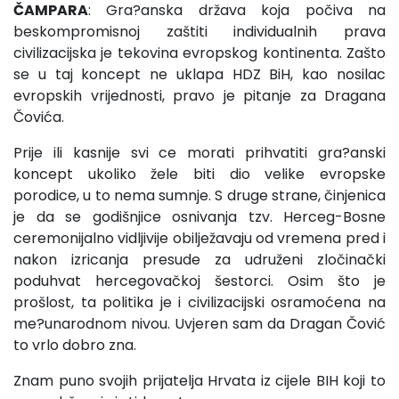
ČAMPARA
: Gra?anska država koja počiva na
beskompromisnoj zaštiti individualnih prava
civilizacijska je tekovina evropskog kontinenta. Zašto
se u taj koncept ne uklapa HDZ BiH, kao nosilac
evropskih vrijednosti, pravo je pitanje za Dragana
Čovića.
Prije ili kasnije svi ce morati prihvatiti gra?anski
koncept ukoliko žele biti dio velike evropske
porodice, u to nema sumnje. S druge strane, činjenica
je da se godišnjice osnivanja tzv. Herceg-Bosne
ceremonijalno vidljivije obilježavaju od vremena pred i
nakon izricanja presude za udruženi zločinački
poduhvat hercegovačkoj šestorci. Osim što je
prošlost, ta politika je i civilizacijski osramoćena na
me?unarodnom nivou. Uvjeren sam da Dragan Čović
to vrlo dobro zna.
Znam puno svojih prijatelja Hrvata iz cijele BIH koji to