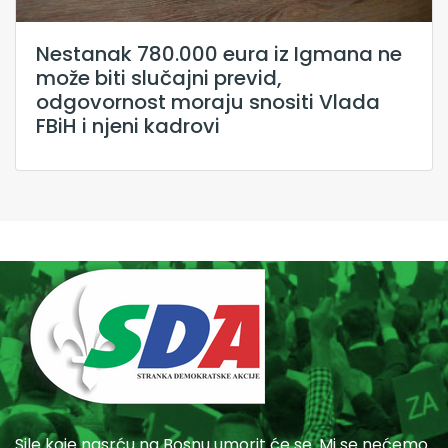
Nestanak 780.000 eura iz Igmana ne
može biti slučajni previd,
odgovornost moraju snositi Vlada
FBiH i njeni kadrovi
Sile koje nasrću na Bosnu umorit će se. Mi se nećemo