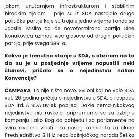
jakom unutarnjom infrastrukturom i stabilnim
biračkim tijelom. I prije su iz SDA nastajale druge
političke partije koje su trajale jedno vrijeme i onda se
ugasile. Mislim da će novoformirana partija Dine
Konakovića uzimati vise glasove od drugih političkih
partija, prije svega SBB-a.
Kakvo je trenutno stanje u SDA, s obzirom na to
da su je u posljednje vrijeme napustili neki
članovi, pričalo se o nejedinstvu nakon
Konvencije?
ČAMPARA
: To nije ništa novo. Svi oni koji ne vole SDA
već 26 godina pričaju o nejedinstvu u SDA, o raspadu
SDA itd. A SDA uvijek pobijedi. Dakle nema nikakvog
nejedinstva niti raskola, pripremamo se za ozbiljnu
kampanju i ako Bog da pobjedu i za parlamente na
svim nivoima vlasti i za našeg kandidata za člana
Predsjedništva BIH iz reda bošnjačkog naroda Šefika