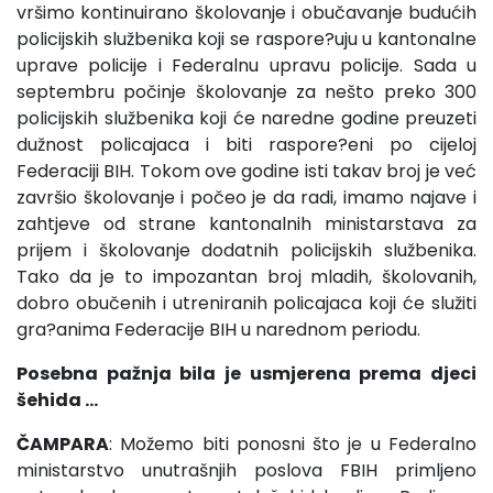
vršimo kontinuirano školovanje i obučavanje budućih
policijskih službenika koji se raspore?uju u kantonalne
uprave policije i Federalnu upravu policije. Sada u
septembru počinje školovanje za nešto preko 300
policijskih službenika koji će naredne godine preuzeti
dužnost policajaca i biti raspore?eni po cijeloj
Federaciji BIH. Tokom ove godine isti takav broj je već
završio školovanje i počeo je da radi, imamo najave i
zahtjeve od strane kantonalnih ministarstava za
prijem i školovanje dodatnih policijskih službenika.
Tako da je to impozantan broj mladih, školovanih,
dobro obučenih i utreniranih policajaca koji će služiti
gra?anima Federacije BIH u narednom periodu.
Posebna pažnja bila je usmjerena prema djeci
šehida …
ČAMPARA
: Možemo biti ponosni što je u Federalno
ministarstvo unutrašnjih poslova FBIH primljeno