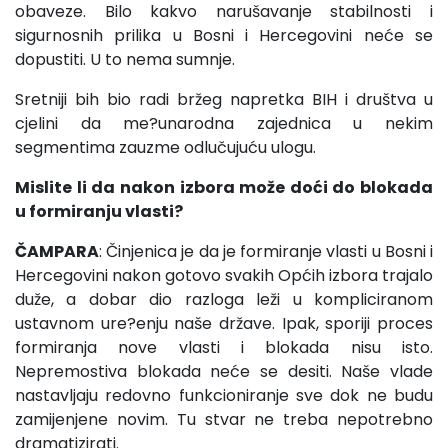
obaveze. Bilo kakvo narušavanje stabilnosti i
sigurnosnih prilika u Bosni i Hercegovini neće se
dopustiti. U to nema sumnje.
Sretniji bih bio radi bržeg napretka BIH i društva u
cjelini da me?unarodna zajednica u nekim
segmentima zauzme odlučujuću ulogu.
Mislite li da nakon izbora može doći do blokada
u formiranju vlasti?
ČAMPARA
: Činjenica je da je formiranje vlasti u Bosni i
Hercegovini nakon gotovo svakih Općih izbora trajalo
duže, a dobar dio razloga leži u kompliciranom
ustavnom ure?enju naše države. Ipak, sporiji proces
formiranja nove vlasti i blokada nisu isto.
Nepremostiva blokada neće se desiti. Naše vlade
nastavljaju redovno funkcioniranje sve dok ne budu
zamijenjene novim. Tu stvar ne treba nepotrebno
dramatizirati.