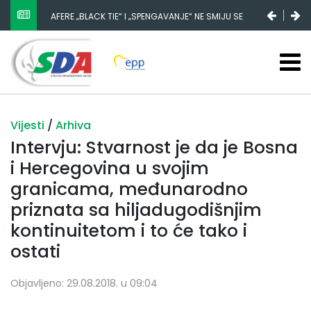
NESTANAK 780.000 EURA IZ IGMANA NE MOŽE BITI
SLUČAJNI PREVID, ODGOVORNOST MORAJU SNOSITI
VLADA FBIH I NJENI KADROVI
Vijesti
/
Arhiva
Intervju: Stvarnost je da je Bosna
i Hercegovina u svojim
granicama, međunarodno
priznata sa hiljadugodišnjim
kontinuitetom i to će tako i
ostati
Objavljeno: 29.08.2018. u 09:04