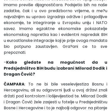
imamo previše dijagnostičara. Podsjetio bih na naše
zadatke, čak i u ovo predizborno vrijeme, a me?u
najvažnijim su upravo izgradnja održive i prilagodljive
ekonomije, te integriranje u Evropsku uniju i NATO
savez. Imamo egzaktne ekonomske pokazatelje
ekonomskog napretka kao i evidentni napredak BIH
u euroatlanske integracije koji je prije ovoga mandata
bio potpuno zaustavljen. Gra?ani ce to sve
prepoznati.
–
Kako gledate na mogućnost da u
Predsjedništvo BiH budu izabrani Milorad Dodik i
Dragan Čović?
ČAMPARA
: To ne bi bile veselevijestiza Bosnu i
Hercegovinu, ali su odgovorni ljudi u ovoj državi znali
držati pod kontrolom i lošijevijestiod te. Milorad Dodik
i Dragan Čović žele zasjesti u fotelje u Predsjedništvu
Bosne i Hercegovine i to je najbolji odgovor na pitanje