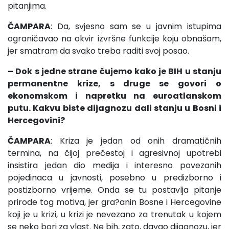
pitanjima.
ČAMPARA
: Da, svjesno sam se u javnim istupima
ograničavao na okvir izvršne funkcije koju obnašam,
jer smatram da svako treba raditi svoj posao.
– Dok s jedne strane čujemo kako je BIH u stanju
permanentne krize, s druge se govori o
ekonomskom i napretku na euroatlanskom
putu. Kakvu biste dijagnozu dali stanju u Bosni i
Hercegovini?
ČAMPARA
: Kriza je jedan od onih dramatičnih
termina, na čijoj prečestoj i agresivnoj upotrebi
insistira jedan dio medija i interesno povezanih
pojedinaca u javnosti, posebno u predizborno i
postizborno vrijeme. Onda se tu postavlja pitanje
prirode tog motiva, jer gra?anin Bosne i Hercegovine
koji je u krizi, u krizi je nevezano za trenutak u kojem
se neko bori za vlast. Ne bih, zato, davao dijagnozu, jer