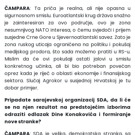
ČAMPARA
: Ta priča je realna, ali nije opasna u
sigurnosnom smislu. Euroatlantski krug država snažno
je zainteresiran za ovo područje, ovo je zona
nesumnjivog NATO interesa, o čemu svjedoči i prijem
susjedne Crne Gore u Sjevernoatlantski savez. Zato je
zona ruskog uticaja ograničena na politiku i pokušaj
medijskog prodora, što sada možemo pratiti u RS-u.
Mislim da će ovi pokušaji ostati jalovi u smislu
konkretnog učinka, ali bi bio potreban povećan
oprez kada je riječ o oblasti ekonomije i finansijskog
sektora. Slučaj Agrokor u susjednoj Hrvatskoj je tu
dobar primjer.
Pripadate sarajevskoj organizacij SDA, da li će
se na njen rezultat na predstojećim izborima
odraziti odlazak Dine Konakovića i formiranje
nove stranke?
ČAMPARA
: SDA je velika, demokratska stranka, sa