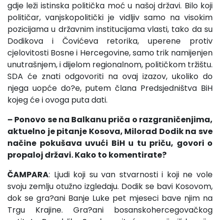
gdje leži istinska politička moć u našoj državi. Bilo koji
političar, vanjskopolitički je vidljiv samo na visokim
pozicijama u državnim institucijama vlasti, tako da su
Dodikova i Čovićeva retorika, uperene protiv
cjelovitosti Bosne i Hercegovine, samo trik namijenjen
unutrašnjem, i dijelom regionalnom, političkom tržištu.
SDA će znati odgovoriti na ovaj izazov, ukoliko do
njega uopće do?e, putem člana Predsjedništva BiH
kojeg će i ovoga puta dati.
– Ponovo se na Balkanu priča o razgraničenjima,
aktuelno je pitanje Kosova, Milorad Dodik na sve
načine pokušava uvući BiH u tu priču, govori o
propaloj državi. Kako to komentirate?
ČAMPARA
: Ljudi koji su van stvarnosti i koji ne vole
svoju zemlju otužno izgledaju. Dodik se bavi Kosovom,
dok se gra?ani Banje Luke pet mjeseci bave njim na
Trgu Krajine. Gra?ani bosanskohercegovačkog