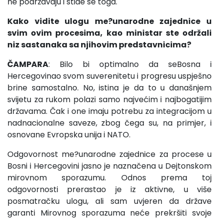
ne podržavaju i stide se toga.
Kako vidite ulogu me?unarodne zajednice u
svim ovim procesima, kao ministar ste održali
niz sastanaka sa njihovim predstavnicima?
ČAMPARA
: Bilo bi optimalno da seBosna i
Hercegovinao svom suverenitetu i progresu uspješno
brine samostalno. No, istina je da to u današnjem
svijetu za rukom polazi samo najvećim i najbogatijim
državama. Čak i one imaju potrebu za integracijom u
nadnacionalne saveze, zbog čega su, na primjer, i
osnovane Evropska unija i NATO.
Odgovornost me?unarodne zajednice za procese u
Bosni i Hercegovini jasno je naznačena u Dejtonskom
mirovnom sporazumu. Odnos prema toj
odgovornosti prerastao je iz aktivne, u više
posmatračku ulogu, ali sam uvjeren da države
garanti Mirovnog sporazuma neće prekršiti svoje