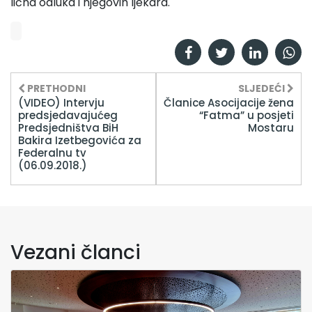
lična odluka i njegovih ljekara.
PRETHODNI
SLJEDEĆI
(VIDEO) Intervju
Članice Asocijacije žena
predsjedavajućeg
“Fatma” u posjeti
Predsjedništva BiH
Mostaru
Bakira Izetbegovića za
Federalnu tv
(06.09.2018.)
Vezani članci