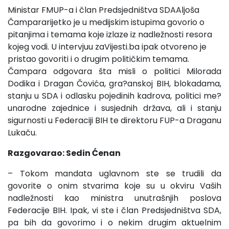
Ministar FMUP-a i član Predsjedništva SDAAljoša
Čampararijetko je u medijskim istupima govorio o
pitanjima i temama koje izlaze iz nadležnosti resora
kojeg vodi. U intervjuu zaVijesti.ba ipak otvoreno je
pristao govoriti i o drugim političkim temama.
Čampara odgovara šta misli o politici Milorada
Dodika i Dragan Čovića, gra?anskoj BIH, blokadama,
stanju u SDA i odlasku pojedinih kadrova, politici me?
unarodne zajednice i susjednih država, ali i stanju
sigurnosti u Federaciji BIH te direktoru FUP-a Draganu
Lukaču.
Razgovarao: Sedin Ćenan
– Tokom mandata uglavnom ste se trudili da
govorite o onim stvarima koje su u okviru Vaših
nadležnosti kao ministra unutrašnjih poslova
Federacije BIH. Ipak, vi ste i član Predsjedništva SDA,
pa bih da govorimo i o nekim drugim aktuelnim