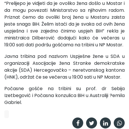
“Prelijepo je vidjeti da je ovoliko žena došlo u Mostar i
da mogu povezati Ministarstvo sa njihovim radom.
Priznat ćemo da ovoliki broj žena u Mostaru zaista
jeste snaga BiH. Želim istaći da je svaka od ovih žena
uspješna i sve zajedno činimo uspjeh BiH” rekla je
ministraica Dilberović dodajući kako će večeras u
19:00 sati dati podršu gošćama na tribini u NP Mostar.
Javna tribina pod nazivom Uspješne žene u SDA u
organizaciji Asocijacije žena Stranke demokratske
akcije (SDA) Hercegovačko – neretvanskog kantona
(HNK), održat će se večeras u 19:00 sati u NP Mostar.
Počasne gošće na tribini su prof. dr Sebija
Izetbegović i Počasna konzulica BiH u Australiji ?emila
Gabriel.