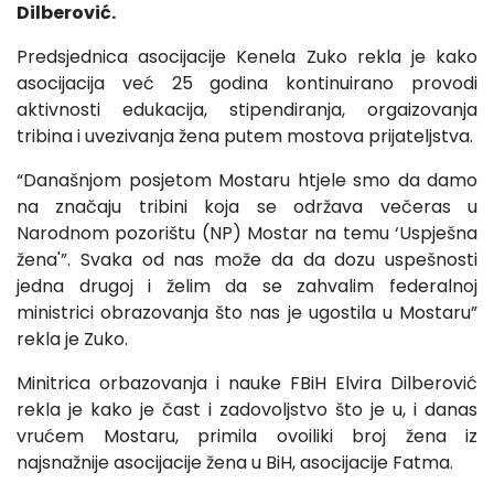
Dilberović.
Predsjednica asocijacije Kenela Zuko rekla je kako
asocijacija već 25 godina kontinuirano provodi
aktivnosti edukacija, stipendiranja, orgaizovanja
tribina i uvezivanja žena putem mostova prijateljstva.
“Današnjom posjetom Mostaru htjele smo da damo
na značaju tribini koja se održava večeras u
Narodnom pozorištu (NP) Mostar na temu ‘Uspješna
žena'”. Svaka od nas može da da dozu uspešnosti
jedna drugoj i želim da se zahvalim federalnoj
ministrici obrazovanja što nas je ugostila u Mostaru”
rekla je Zuko.
Minitrica orbazovanja i nauke FBiH Elvira Dilberović
rekla je kako je čast i zadovoljstvo što je u, i danas
vrućem Mostaru, primila ovoiliki broj žena iz
najsnažnije asocijacije žena u BiH, asocijacije Fatma.