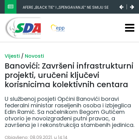
NESTANAK 780.000 EURA IZ IGMANA NE MOŽE BITI
SLUČAJNI PREVID, ODGOVORNOST MORAJU SNOSITI
VLADA FBIH I NJENI KADROVI
Vijesti
/
Novosti
Banovići: Završeni infrastrukturni
projekti, uručeni ključevi
korisnicima kolektivnih centara
U službenoj posjeti Općini Banovići boravi
federalni ministar raseljenih osoba i izbjeglica
Edin Ramić. Sa načelnikom Begom Gutićem
otvorio je novoizgrađeni putni pravac, a
završena je i rekonstrukcija stambenih jedinica.
Objavljeno: 08.09.2021. u 14:14