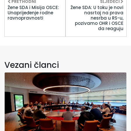
PRETHODNI
SLJEDEĆI
Žene SDA i Misija OSCE:
Žene SDA: U toku je novi
Unaprijeđenje rodne
nasrtaj na prava
ravnopravnosti
nesrba u RS-u,
pozivamo OHR i OSCE
da reaguju
Vezani članci