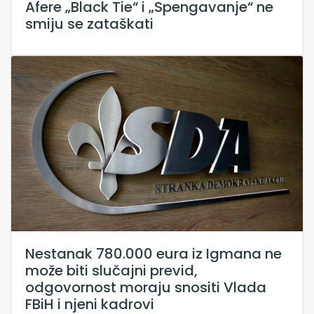
Afere „Black Tie“ i „Spengavanje“ ne
smiju se zataškati
Nestanak 780.000 eura iz Igmana ne
može biti slučajni previd,
odgovornost moraju snositi Vlada
FBiH i njeni kadrovi