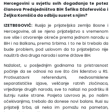
Hercegovini u svjetlu svih događanja te potez
članova Predsjedništva BiH Šefika Džaferovića i
Željka Komšića da odbiju susret s njim?
IZETBEGOVIĆ:
Rusija je prijateljska zemlja Bosne i
Hercegovine, ali se njeno prijateljstvo s vremenom
sve više i otvorenije okreće prema jednom narodu u
BiH i na Balkanu, prema Srbima. I to ne bi trebalo da
bude problem, pod uslovom da to prijateljstvo nije
nauštrb dva druga naroda i same države BiH.
Nažalost, u posljednjim godinama ta pristrasnost
počinje da se odnosi na sve što čini liderstvo u RS.
Protivustavni referendumi, nedvosmislene
separatističke izjave, veličanje ratnih zločinaca,
vrijeđanje drugih naroda, sve to nailazi na podršku ili
šutnju ruske strane. Posjeta Lavrova je, po našim
očekivanjima, trebalo da donese novi balans. Rusi su
prijatelji Srba, ali neka im pomažu na pametan,