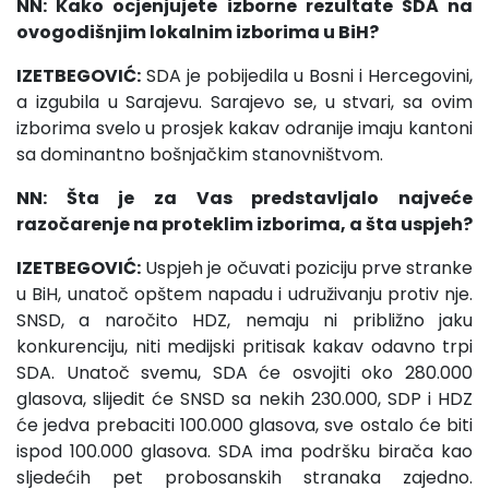
NN: Kako ocjenjujete izborne rezultate SDA na
ovogodišnjim lokalnim izborima u BiH?
IZETBEGOVIĆ:
SDA je pobijedila u Bosni i Hercegovini,
a izgubila u Sarajevu. Sarajevo se, u stvari, sa ovim
izborima svelo u prosjek kakav odranije imaju kantoni
sa dominantno bošnjačkim stanovništvom.
NN: Šta je za Vas predstavljalo najveće
razočarenje na proteklim izborima, a šta uspjeh?
IZETBEGOVIĆ:
Uspjeh je očuvati poziciju prve stranke
u BiH, unatoč opštem napadu i udruživanju protiv nje.
SNSD, a naročito HDZ, nemaju ni približno jaku
konkurenciju, niti medijski pritisak kakav odavno trpi
SDA. Unatoč svemu, SDA će osvojiti oko 280.000
glasova, slijedit će SNSD sa nekih 230.000, SDP i HDZ
će jedva prebaciti 100.000 glasova, sve ostalo će biti
ispod 100.000 glasova. SDA ima podršku birača kao
sljedećih pet probosanskih stranaka zajedno.