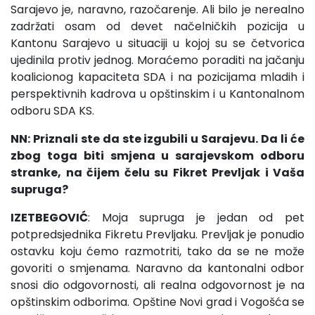
Sarajevo je, naravno, razočarenje. Ali bilo je nerealno
zadržati osam od devet načelničkih pozicija u
Kantonu Sarajevo u situaciji u kojoj su se četvorica
ujedinila protiv jednog. Moraćemo poraditi na jačanju
koalicionog kapaciteta SDA i na pozicijama mladih i
perspektivnih kadrova u opštinskim i u Kantonalnom
odboru SDA KS.
NN: Priznali ste da ste izgubili u Sarajevu. Da li će
zbog toga biti smjena u sarajevskom odboru
stranke, na čijem čelu su Fikret Prevljak i Vaša
supruga?
IZETBEGOVIĆ
: Moja supruga je jedan od pet
potpredsjednika Fikretu Prevljaku. Prevljak je ponudio
ostavku koju ćemo razmotriti, tako da se ne može
govoriti o smjenama. Naravno da kantonalni odbor
snosi dio odgovornosti, ali realna odgovornost je na
opštinskim odborima. Opštine Novi grad i Vogošća se