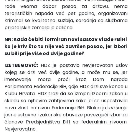
rade veoma dobar posao za državu, nema
terorističkih napada već pet godina, organizovani
kriminal se kvalitetno suzbija, saradnja sa službama
prijateljskih zemalja je odlična.
NN: Kada će biti formiran novi sastav Vlade FBiH i
ko je kriv što to nije već završen posao, jer izbori
su bili prije više od dvije godine?
IZETBEGOVIĆ:
HDZ je postavio nevjerovatan uslov
kojeg se drži već dvije godine, a može mu se, jer
imenovanje mora proći kroz Dom naroda
Parlamenta Federacije BiH, gdje HDZ drži sve konce u
Klubu Hrvata. HDZ traži da se izmjeni Izborni zakon u
skladu sa njihovim zahtjevima kako bi se uspostavila
nova vlast na nivou Federacije BiH. Blokiraju izvršenje
jasne ustavne i zakonske obaveze povezujući izbor za
članove Predsjedništva BiH sa federalnim nivoom.
Nevjerovatno.