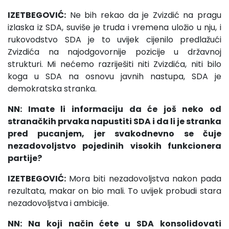
IZETBEGOVIĆ:
Ne bih rekao da je Zvizdić na pragu
izlaska iz SDA, suviše je truda i vremena uložio u nju, i
rukovodstvo SDA je to uvijek cijenilo predlažući
Zvizdića na najodgovornije pozicije u državnoj
strukturi. Mi nećemo razriješiti niti Zvizdića, niti bilo
koga u SDA na osnovu javnih nastupa, SDA je
demokratska stranka.
NN: Imate li informaciju da će još neko od
stranačkih prvaka napustiti SDA i da li je stranka
pred pucanjem, jer svakodnevno se čuje
nezadovoljstvo pojedinih visokih funkcionera
partije?
IZETBEGOVIĆ:
Mora biti nezadovoljstva nakon pada
rezultata, makar on bio mali. To uvijek probudi stara
nezadovoljstva i ambicije.
NN: Na koji način ćete u SDA konsolidovati