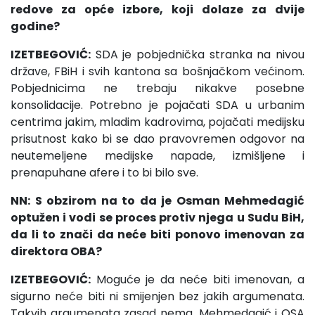
redove za opće izbore, koji dolaze za dvije
godine?
IZETBEGOVIĆ:
SDA je pobjednička stranka na nivou
države, FBiH i svih kantona sa bošnjačkom većinom.
Pobjednicima ne trebaju nikakve posebne
konsolidacije. Potrebno je pojačati SDA u urbanim
centrima jakim, mladim kadrovima, pojačati medijsku
prisutnost kako bi se dao pravovremen odgovor na
neutemeljene medijske napade, izmišljene i
prenapuhane afere i to bi bilo sve.
NN: S obzirom na to da je Osman Mehmedagić
optužen i vodi se proces protiv njega u Sudu BiH,
da li to znači da neće biti ponovo imenovan za
direktora OBA?
IZETBEGOVIĆ:
Moguće je da neće biti imenovan, a
sigurno neće biti ni smijenjen bez jakih argumenata.
Takvih argumenata zasad nema. Mehmedagić i OSA