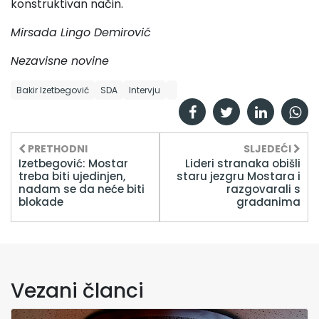
konstruktivan način.
Mirsada Lingo Demirović
Nezavisne novine
Bakir Izetbegović
SDA
Intervju
PRETHODNI
SLJEDEĆI
Izetbegović: Mostar
Lideri stranaka obišli
treba biti ujedinjen,
staru jezgru Mostara i
nadam se da neće biti
razgovarali s
blokade
građanima
Vezani članci