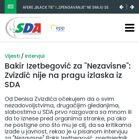
AFERE „BLACK TIE“ I „SPENGAVANJE“ NE SMIJU SE
NESTANAK 780.000 EURA IZ IGMANA NE MOŽE BITI
ZATAŠKATI
SLUČAJNI PREVID, ODGOVORNOST MORAJU SNOSITI
VLADA FBIH I NJENI KADROVI
Vijesti
/
Intervjui
Bakir Izetbegović za "Nezavisne":
Zvizdić nije na pragu izlaska iz
SDA
Od Denisa Zvizdića očekujem da o svim
nezadovoljstvima, drugačijim gledanjima,
slabostima u SDA prvo razgovara sa mnom ili
da to iznese pred organima stranke, pa ako
ne postigne ono što mu je cilj, da sa kritikama
izađe u javnost, rekao je u pisanom intervjuu
za "Nezavisne" Bakir Izetbegović, predsjednik