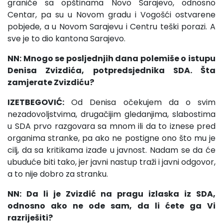
graniče sa opštinama Novo Sarajevo, odnosno
Centar, pa su u Novom gradu i Vogošći ostvarene
pobjede, a u Novom Sarajevu i Centru teški porazi. A
sve je to dio kantona Sarajevo.
NN: Mnogo se posljednjih dana polemiše o istupu
Denisa Zvizdića, potpredsjednika SDA. Šta
zamjerate Zvizdiću?
IZETBEGOVIĆ:
Od Denisa očekujem da o svim
nezadovoljstvima, drugačijim gledanjima, slabostima
u SDA prvo razgovara sa mnom ili da to iznese pred
organima stranke, pa ako ne postigne ono što mu je
cilj, da sa kritikama izađe u javnost. Nadam se da će
ubuduće biti tako, jer javni nastup traži i javni odgovor,
a to nije dobro za stranku.
NN: Da li je Zvizdić na pragu izlaska iz SDA,
odnosno ako ne ode sam, da li ćete ga Vi
razriješiti?