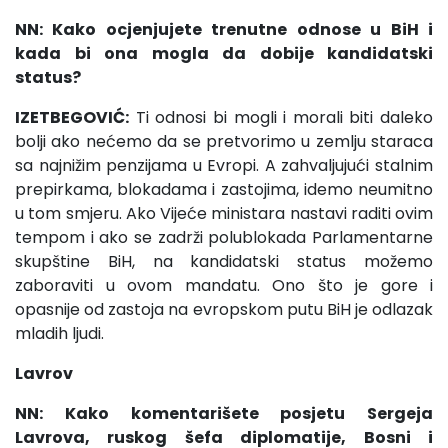
NN: Kako ocjenjujete trenutne odnose u BiH i
kada bi ona mogla da dobije kandidatski
status?
IZETBEGOVIĆ:
Ti odnosi bi mogli i morali biti daleko
bolji ako nećemo da se pretvorimo u zemlju staraca
sa najnižim penzijama u Evropi. A zahvaljujući stalnim
prepirkama, blokadama i zastojima, idemo neumitno
u tom smjeru. Ako Vijeće ministara nastavi raditi ovim
tempom i ako se zadrži polublokada Parlamentarne
skupštine BiH, na kandidatski status možemo
zaboraviti u ovom mandatu. Ono što je gore i
opasnije od zastoja na evropskom putu BiH je odlazak
mladih ljudi.
Lavrov
NN: Kako komentarišete posjetu Sergeja
Lavrova, ruskog šefa diplomatije, Bosni i