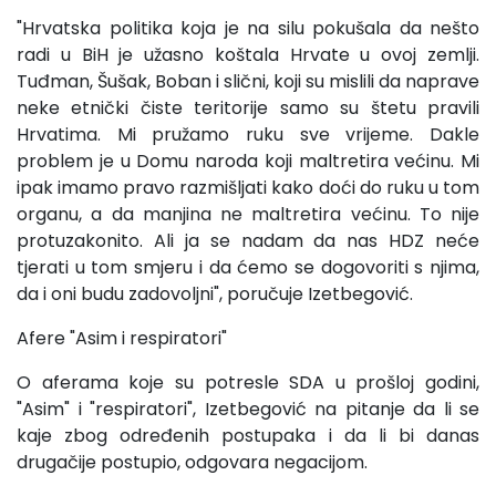
"Hrvatska politika koja je na silu pokušala da nešto
radi u BiH je užasno koštala Hrvate u ovoj zemlji.
Tuđman, Šušak, Boban i slični, koji su mislili da naprave
neke etnički čiste teritorije samo su štetu pravili
Hrvatima. Mi pružamo ruku sve vrijeme. Dakle
problem je u Domu naroda koji maltretira većinu. Mi
ipak imamo pravo razmišljati kako doći do ruku u tom
organu, a da manjina ne maltretira većinu. To nije
protuzakonito. Ali ja se nadam da nas HDZ neće
tjerati u tom smjeru i da ćemo se dogovoriti s njima,
da i oni budu zadovoljni", poručuje Izetbegović.
Afere "Asim i respiratori"
O aferama koje su potresle SDA u prošloj godini,
"Asim" i "respiratori", Izetbegović na pitanje da li se
kaje zbog određenih postupaka i da li bi danas
drugačije postupio, odgovara negacijom.