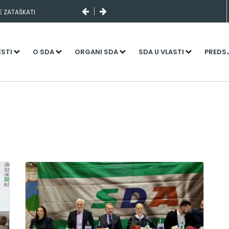
SE ZATAŠKATI
ESTI
O SDA
ORGANI SDA
SDA U VLASTI
PREDS