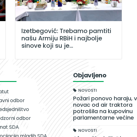
Izetbegović: Trebamo pamtiti
našu Armiju RBiH i najbolje
sinove koji su je...
Objavljeno
NOVOSTI
atut
Požari ponovo haraju, v
avni odbor
novac od air traktora
edsjedništvo
potrošila na kupovinu
parlamentarne većine
dzorni odbor
nat SDA
NOVOSTI
ocijacija mladih SDA