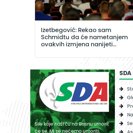
Izetbegović: Rekao sam
Schmidtu da će nametanjem
ovakvih izmjena nanijeti...
SDA
St
Gl
Pr
Na
Se
Sile koje nasrću na Bosnu umorit
će se. Mi se nećemo umoriti.
As