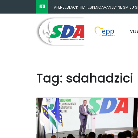
AFERE „BLACK TIE“ I „SPENGAVANJE“ NE SMIJU 
VIJ
Tag: sdahadzici