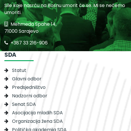
Sile koje nasrću na Bosnu umorit će se. Mi se nećemo
umoriti.
Mehmeda Spahe 14,
71000 Sarajevo
+387 33 216-906
SDA
Statut
Glavni odbor
Predsjedništvo
Nadzorni odbor
Senat SDA
Asocijacija mladih SDA
Organizacija žena SDA
Politička akademija SDA