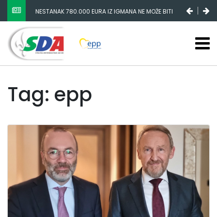
NESTANAK 780.000 EURA IZ IGMANA NE MOŽE BITI
SLUČAJNI PREVID, ODGOVORNOST MORAJU SNOSITI
VLADA FBIH I NJENI KADROVI
Tag: epp