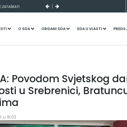
I SLUČAJNI PREVID,
NJENI KADROVI
ESTI
O SDA
ORGANI SDA
SDA U VLASTI
PREDS
A: Povodom Svjetskog d
sti u Srebrenici, Bratuncu
rima
. u 16:03