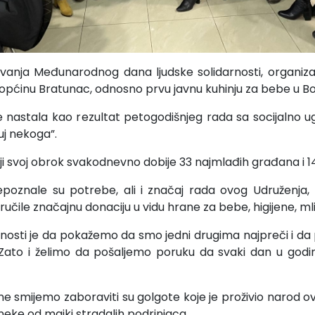
avanja Međunarodnog dana ljudske solidarnosti, organiza
 općinu Bratunac, odnosno prvu javnu kuhinju za bebe u Bos
je nastala kao rezultat petogodišnjeg rada sa socijalno
j nekoga”.
nji svoj obrok svakodnevno dobije 33 najmlađih građana i 1
poznale su potrebe, ali i značaj rada ovog Udruženja, t
ručile značajnu donaciju u vidu hrane za bebe, higijene, ml
ivnosti je da pokažemo da smo jedni drugima najpreči i da 
. Zato i želimo da pošaljemo poruku da svaki dan u godi
ne smijemo zaboraviti su golgote koje je proživio narod ov
 neke od majki stradalih podrinjaca.