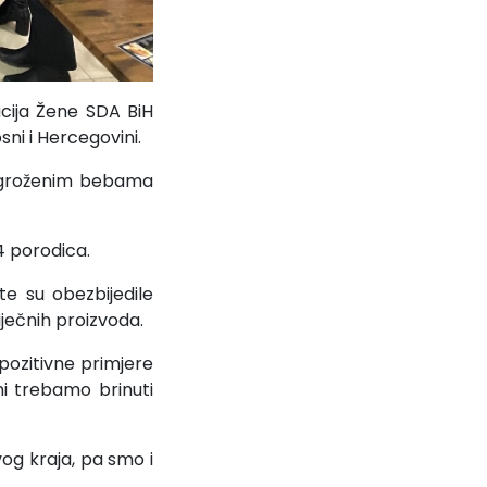
cija Žene SDA BiH
ni i Hercegovini.
 ugroženim bebama
4 porodica.
e su obezbijedile
iječnih proizvoda.
pozitivne primjere
ni trebamo brinuti
og kraja, pa smo i