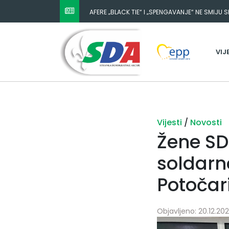
NESTANAK 780.000 EURA IZ IGMANA NE MOŽE BIT
ODGOVORNOST MORAJU SNOSITI VLADA FBIH I 
VIJ
Vijesti
/
Novosti
Žene SD
soldarno
Potoča
Objavljeno: 20.12.2021