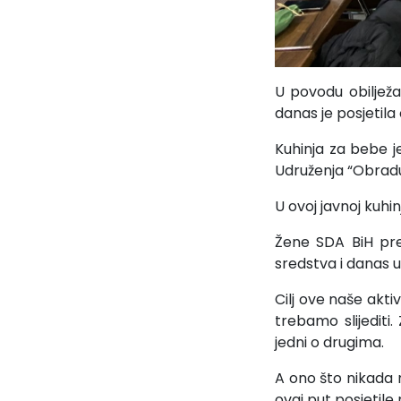
U povodu obiljež
danas je posjetila
Kuhinja za bebe 
Udruženja “Obradu
U ovoj javnoj kuhi
Žene SDA BiH pre
sredstva i danas u
Cilj ove naše akt
trebamo slijediti
jedni o drugima.
A ono što nikada 
ovaj put posjetile