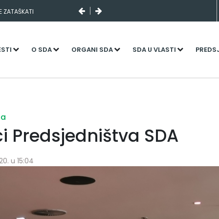
SE ZATAŠKATI
ESTI
O SDA
ORGANI SDA
SDA U VLASTI
PREDS
ja
ci Predsjedništva SDA
20. u 15:04