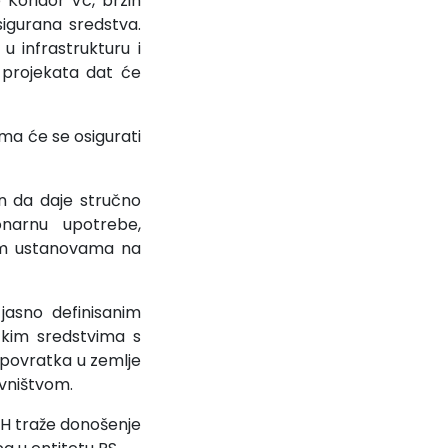
 Koridor Vc, brzih
sigurana sredstva.
u infrastrukturu i
 projekata dat će
ma će se osigurati
ten da daje stručno
cionarnu upotrebe,
kim ustanovama na
jasno definisanim
čkim sredstvima s
 povratka u zemlje
ovništvom.
iH traže donošenje