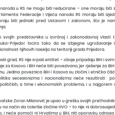
a naroda u RS ne mogu biti reducirane – one moraju biti z
amenta Federacije i Vijeća naroda RS moraju biti izjed
raju biti jednaki pred Ustavom i zakonom, što je na
nja.
svojih predstavnika u izvršnoj i zakonodavnoj vlasti t
uka-Prijedor locira tako da se izbjegne ugrožavanje
onalnost njihovih naselja na teritoriji grada Prijedora.
rpski grad, RS nije srpski entitet – oboje pripadaju BiH i sv
e za Kosovo i BiH neće biti povezivano, jer rješenje za BiH 
nu. Jedina poveznica BiH i Kosova su zločini i etnička čiš
litika secesionizma i nacionalizma neće rezultirati po
političkih, a time i ekonomskih problema, i u najgorem 
rvatske Zoran Milanović je upao u grešku svojih prethodni
a način da toleriše zločine HVO – to nije ni dobrosusjedski
stup, i neće pomoći ni Hrvatima u BiH, niti oporavku odnosa B