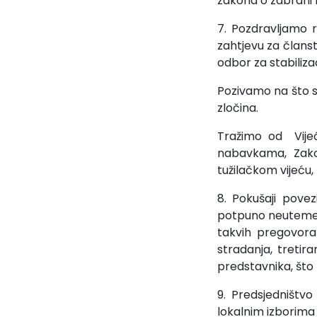
zakona o zabrani n
7. Pozdravljamo r
zahtjevu za člans
odbor za stabilizac
Pozivamo na što s
zločina.
Tražimo od Vije
nabavkama, Zako
tužilačkom vijeću,
8. Pokušaji pove
potpuno neutemelje
takvih pregovora
stradanja, treti
predstavnika, što 
9. Predsjedništv
lokalnim izborima