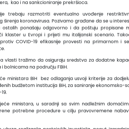
era, kao i na sankcioniranje prekršioca.
ije trebaju razmotriti eventualno uvođenje restriktivn
g širenja koronavirusa. Pozivamo građane da se u interesu
lja ostalih ponašaju odgovorno i da poštuju propisane m
i klaster u Evropi i prijeti mu italijanski scenario. Tako
rotiv COVID-19 efikasnije provesti na primarnom i 
te.
a vlasti tražimo da osiguraju sredstva za dodatne kapaci
 i bolnicama na području FBiH.
eće ministara BiH bez odlaganja usvoji kriterije za dodjel
enih budžetom institucija BiH, za saniranje ekonomsko-soc
19.
jeće ministara, u saradnji sa svim nadležnim domaći
okrene potrebne procedure u cilju pravovremene nabav