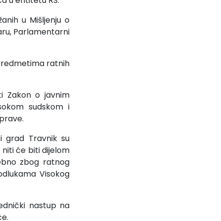
a u entitetu RS.
anih u Mišljenju o
aru, Parlamentarni
 predmetima ratnih
i Zakon o javnim
isokom sudskom i
uprave.
i grad Travnik su
iti će biti dijelom
sebno zbog ratnog
 odlukama Visokog
ednički nastup na
će.