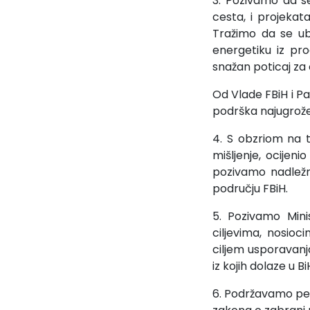
3. Pozivamo da se
cesta, i projekat
Tražimo da se ubr
energetiku iz pr
snažan poticaj za
Od Vlade FBiH i P
podrška najugrožen
4. S obzriom na to
mišljenje, ocijen
pozivamo nadležn
području FBiH.
5. Pozivamo Mini
ciljevima, nosio
ciljem usporavanj
iz kojih dolaze u
6. Podržavamo pet