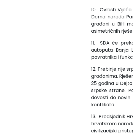
10. Ovlasti Vijeć
Doma naroda Parl
građani u BiH mo
asimetričnih rješe
11. SDA će preko 
autoputa Banja L
povratnika i funkci
12. Trebinje nije s
građanima. Rješenj
25 godina u Dejto
srpske strane. Po
dovesti do novih 
konflikata.
13. Predsjednik H
hrvatskom narodu n
civilizacijski pri