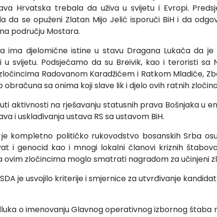
žava Hrvatska trebala da uživa u svijetu i Evropi. Predsj
uda da se opuženi Zlatan Mijo Jelić isporuči BiH i da odgo
 na području Mostara.
 ima djelomične istine u stavu Dragana Lukača da je iz
ji u svijetu. Podsjećamo da su Breivik, kao i teroristi sa
im zločincima Radovanom Karadžićem i Ratkom Mladiće, Z
 obračuna sa onima koji slave lik i djelo ovih ratnih zločin
ti aktivnosti na rješavanju statusnih prava Bošnjaka u en
ava i usklađivanja ustava RS sa ustavom BiH.
je kompletno političko rukovodstvo bosanskih Srba osu
at i genocid kao i mnogi lokalni članovi kriznih štabov
 ovim zločincima moglo smatrati nagradom za učinjeni zl
SDA je usvojilo kriterije i smjernice za utvrđivanje kandidats
dluka o imenovanju Glavnog operativnog izbornog štaba 