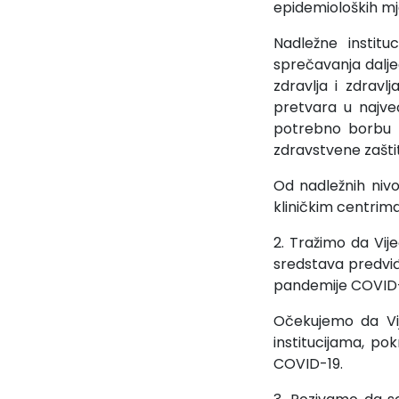
epidemioloških mj
Nadležne instituc
sprečavanja dalje
zdravlja i zdrav
pretvara u najveć
potrebno borbu p
zdravstvene zašti
Od nadležnih nivo
kliničkim centrima
2. Tražimo da Vij
sredstava predviđ
pandemije COVID-
Očekujemo da Vi
institucijama, p
COVID-19.