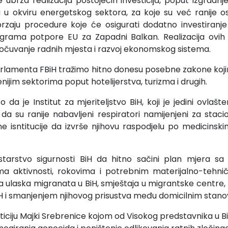
 ubrza realizacija postojećih investicija, poput izgradnje
a u okviru energetskog sektora, za koje su već ranije o
zaju procedure koje će osigurati dodatno investiranje 
ograma potpore EU za Zapadni Balkan. Realizacija ovih
 očuvanje radnih mjesta i razvoj ekonomskog sistema.
arlamenta FBiH tražimo hitno donesu posebne zakone koji
ijim sektorima poput hotelijerstva, turizma i drugih.
 da je Institut za mjeriteljstvo BiH, koji je jedini ovlaš
io da su ranije nabavljeni respiratori namijenjeni za sta
e isntitucije da izvrše njihovu raspodjelu po medicins
starstvo sigurnosti BiH da hitno sačini plan mjera sa 
cima aktivnosti, rokovima i potrebnim materijalno-tehni
a ulaska migranata u BiH, smještaja u migrantske centre,
 BiH i smanjenjem njihovog prisustva među domicilnim stan
iciju Majki Srebrenice kojom od Visokog predstavnika u B