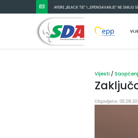
AFERE „BLACK TIE“ I „SPENGAVANJE“ NE SMIJU 
VIJ
Vijesti
/
Saopćen
Zaključ
Objavljeno: 05.08.20