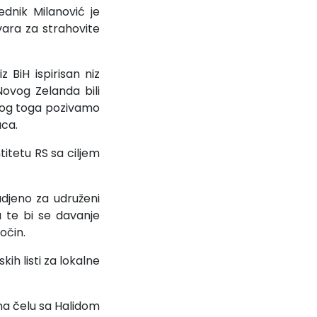
ednik Milanović je
vara za strahovite
 BiH ispirisan niz
 Novog Zelanda bili
bog toga pozivamo
aca.
titetu RS sa ciljem
djeno za udruženi
a te bi se davanje
očin.
kih listi za lokalne
na čelu sa Halidom