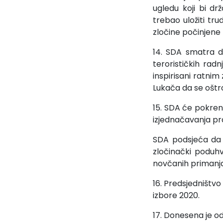
ugledu koji bi dr
trebao uložiti tr
zločine počinjene
14. SDA smatra da
terorističkih radn
inspirisani ratn
Lukača da se oštro
15. SDA će pokrenu
izjednačavanja pr
SDA podsjeća da 
zločinački poduhv
novčanih primanja
16. Predsjedništvo 
izbore 2020.
17. Donesena je o