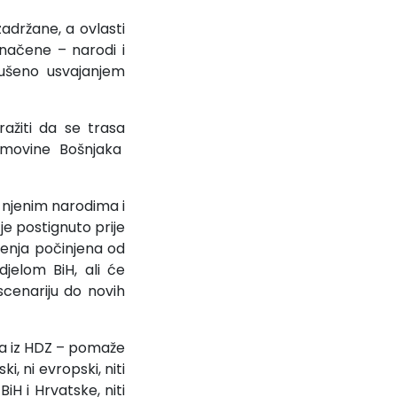
adržane, a ovlasti
načene – narodi i
rušeno usvajanjem
ražiti da se trasa
 imovine Bošnjaka
im njenim narodima i
je postignuto prije
ćenja počinjena od
djelom BiH, ali će
scenariju do novih
ka iz HDZ – pomaže
, ni evropski, niti
iH i Hrvatske, niti