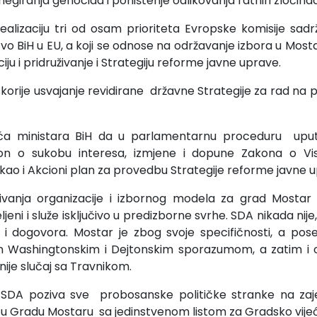
egiranja genocida i poništenje odlikovanja ratnih zločinac
ealizaciju tri od osam prioriteta Evropske komisije sadrž
tvo BiH u EU, a koji se odnose na održavanje izbora u Most
iju i pridruživanje i Strategiju reforme javne uprave.
korije usvajanje revidirane državne Strategije za rad na
ća ministara BiH da u parlamentarnu proceduru uput
n o sukobu interesa, izmjene i dopune Zakona o V
 kao i Akcioni plan za provedbu Strategije reforme javne 
zivanja organizacije i izbornog modela za grad Mostar 
ni i služe isključivo u predizborne svrhe. SDA nikada nije, n
 i dogovora. Mostar je zbog svoje specifičnosti, a po
ran Washingtonskim i Dejtonskim sporazumom, a zatim i
nije slučaj sa Travnikom.
o SDA poziva sve probosanske političke stranke na zaj
 u Gradu Mostaru sa jedinstvenom listom za Gradsko vije