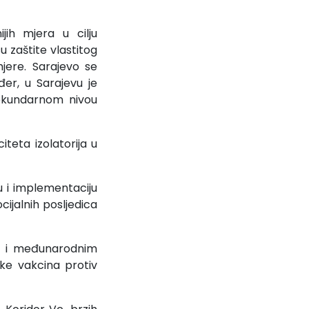
ijih mjera u cilju
 zaštite vlastitog
jere. Sarajevo se
đer, u Sarajevu je
sekundarnom nivou
teta izolatorija u
u i implementaciju
ijalnih posljedica
m i međunarodnim
ke vakcina protiv