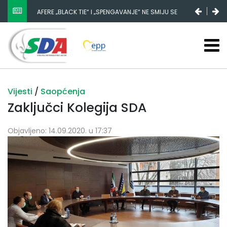
AFERE „BLACK TIE“ I „SPENGAVANJE“ NE SMIJU SE
ZATAŠKATI
Vijesti
/
Saopćenja
Zaključci Kolegija SDA
Objavljeno: 14.09.2020. u 17:37