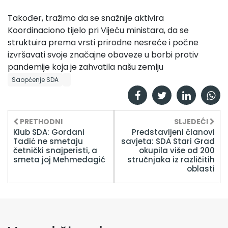
Također, tražimo da se snažnije aktivira
Koordinaciono tijelo pri Vijeću ministara, da se
struktuira prema vrsti prirodne nesreće i počne
izvršavati svoje značajne obaveze u borbi protiv
pandemije koja je zahvatila našu zemlju
Saopćenje SDA
PRETHODNI
SLJEDEĆI
Klub SDA: Gordani
Predstavljeni članovi
Tadić ne smetaju
savjeta: SDA Stari Grad
četnički snajperisti, a
okupila više od 200
smeta joj Mehmedagić
stručnjaka iz različitih
oblasti