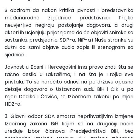
S obzirom da nakon kritika javnosti i predstavnika
međunarodne zajednice predstavnici Trojke
neuvjerljivo negiraju postojanje dogovora, a drugi
akteri ih ucjenjuju prijetnjama da će objaviti snimke sa
sastanka, predsjednici SDP-a, NiP-a i Naše stranke su
dužni da sami objave audio zapis ili stenogram sa
sjednice.
Javnost u Bosni i Hercegovini ima pravo znati šta se
tačno desilo u Laktašima, i na šta je Trojka sve
pristala. To se naročito odnosi na po državu opasne
detalje dogovora o Ustavnom sudu BiH i CIK-u po
mjeri Dodika i Čovića, te Izbornom zakonu po mjeri
HDZ-a.
3. Glavni odbor SDA smatra neprihvatljivim izmjene
Izbornog zakona BiH kojim se na drugačiji način
uređuje izbor članova Predsjedništva BiH, bez