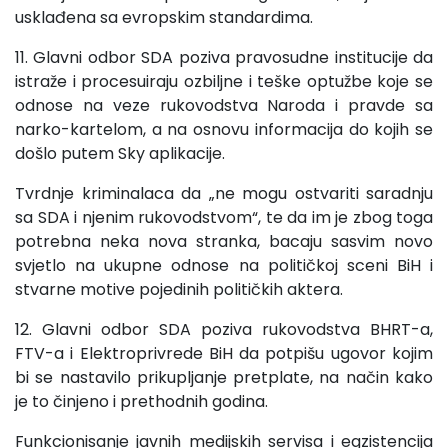
usklađena sa evropskim standardima.
11. Glavni odbor SDA poziva pravosudne institucije da
istraže i procesuiraju ozbiljne i teške optužbe koje se
odnose na veze rukovodstva Naroda i pravde sa
narko-kartelom, a na osnovu informacija do kojih se
došlo putem Sky aplikacije.
Tvrdnje kriminalaca da „ne mogu ostvariti saradnju
sa SDA i njenim rukovodstvom“, te da im je zbog toga
potrebna neka nova stranka, bacaju sasvim novo
svjetlo na ukupne odnose na političkoj sceni BiH i
stvarne motive pojedinih političkih aktera.
12. Glavni odbor SDA poziva rukovodstva BHRT-a,
FTV-a i Elektroprivrede BiH da potpišu ugovor kojim
bi se nastavilo prikupljanje pretplate, na način kako
je to činjeno i prethodnih godina.
Funkcionisanje javnih medijskih servisa i egzistencija