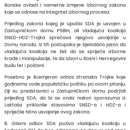
Bonske ovlasti i nametne izmjene Izbornog zakona
koje se odnose na integritet izbornog procesa.
Prijedlog zakona kojeg je uputila SDA je usvojen u
Zastupničkom domu PSBiH, ali vladajuća koalicija
SNSD-HDZ-Trojka sprečava njegovo usvajanje u
Domu naroda. Iz tih postupaka je bjelodano jasno da
vladajuća koalicija ne želi da se spriječe izborne
krađe i manipulacije, te da izbori u Bosni i Hercegovini
budu fer i pošteni.
Posebno je licemjeran odnos stranaka Trojke koje
godinama vode populističku politiku po ovom pitanju,
čiji su predstavnici u Zastupničkom domu podržali
prijedlog SDA, da bi se onda nakon sporazuma iz
Laktaša priklonile stavovima SNSD-a i HDZ-a i
spriječile hitno usvajanje ovog zakona.
8. Glavni odbor SDA poziva vladajuću koaliciju u