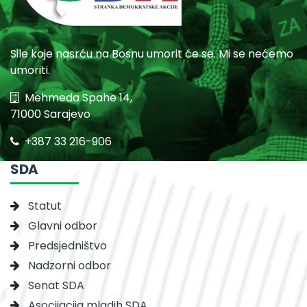
Sile koje nasrću na Bosnu umorit će se. Mi se nećemo
umoriti.
Mehmeda Spahe 14,
71000 Sarajevo
+387 33 216-906
SDA
Statut
Glavni odbor
Predsjedništvo
Nadzorni odbor
Senat SDA
Asocijacija mladih SDA