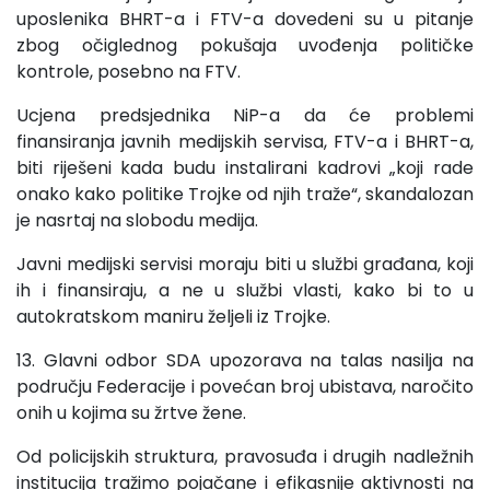
uposlenika BHRT-a i FTV-a dovedeni su u pitanje
zbog očiglednog pokušaja uvođenja političke
kontrole, posebno na FTV.
Ucjena predsjednika NiP-a da će problemi
finansiranja javnih medijskih servisa, FTV-a i BHRT-a,
biti riješeni kada budu instalirani kadrovi „koji rade
onako kako politike Trojke od njih traže“, skandalozan
je nasrtaj na slobodu medija.
Javni medijski servisi moraju biti u službi građana, koji
ih i finansiraju, a ne u službi vlasti, kako bi to u
autokratskom maniru željeli iz Trojke.
13. Glavni odbor SDA upozorava na talas nasilja na
području Federacije i povećan broj ubistava, naročito
onih u kojima su žrtve žene.
Od policijskih struktura, pravosuđa i drugih nadležnih
institucija tražimo pojačane i efikasnije aktivnosti na