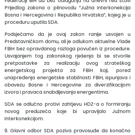
Federaciji BiH da bez odlaganja na dnevni red stavi
Prijedlog zakona o plinovodu “Južna interkonekcija
Bosna i Hercegovina i Republika Hrvatska”, kojeg je u
proceduru uputila SDA.
Podsjećamo da je ovaj zakon ranije usvojen u
Predstavničkom domu, ali je odlukom aktuelne Vlade
FBiH bez opravdanog razloga povučen iz procedure.
Usvajanjem tog zakonskog rješenja bi se stvorile
pretpostavke za realizaciju ovog strateškog
energetskog projekta za FBiH koji, pored
unapređenja energetske stabilnosti FBiH, ispunjava i
obavezu Bosne i Hercegovine za diverzifikacijom
izvora i pravaca snabdijevanja energentima.
SDA se odlučno protivi zahtjevu HDZ-a o formiranju
novog preduzeća koje bi upravljalo Južnom
interkonekcijom.
9. Glavni odbor SDA poziva pravosuđe da konačno