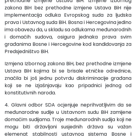
prethodne izmjene Ustava BiH. Izmjene Izbornog
zakona BiH bez prethodne izmjene Ustava BiH nije
implementacija odluka Evropskog suda za ljudska
prava i Ustavnog suda BiH. Bosna i Hercegovina jedino
ima obavezu da, u skladu sa odlukama međunarodnih
i domaćih sudova, osigura jednaka prava svim
građanima Bosne i Hercegovine kod kandidovanja za
Predsjedništvo BiH.
Izmjena Izbornog zakona BiH, bez prethodne izmjene
Ustava BiH kojima bi se brisale etničke odrednice,
značila bi još jednu potvrdu diskriminacije građana
koji se ne izjašnjavaju kao pripadnici jednog od
konstitutivnih naroda.
4. Glavni odbor SDA ocjenjuje neprihvatljivim da se
međunarodne sudije u Ustavnom sudu BiH zamijene
domaćim sudijama. Troje međunarodnih sudija koji ne
mogu biti državljani susjednih država su važan
elemenat stabilnosti ustavnog sistema Bosne i