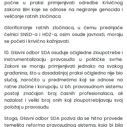
počne u praksi primjenjivati odredbe Krivičnog
zakona BiH koje se odnose na negiranje genocida i
veličanje ratnih zločinaca.
Glorificiranje ratnih zločinaca, u čemu prednjače
čelnici SNSD-a i HDZ-a, osim osude javnosti, moraju
se početi i krivično kažnjavati.
10. Glavni odbor SDA osuđuje očigledne zloupotrebe i
instrumentalizaciju pravosuđa u političke svrhe.
Zakoni se moraju primjenjivati jednako na svakog
građanina, što u dosadašnjoj praksi očigledno nije bio
slučaj, naročito u predmetima koji se odnose na
ratne zločine i korupciju. U bh. pravosudnom sistemu
postoji značajan broj časnih profesionalaca, ali
nažalost i veliki broj onih koji zloupotrebljavaju svoj
položaj u pravosuđu.
Stoga, Glavni odbor SDA poziva da se hitno provede
temeljita reforma pravosudnog sistema, koja bi bila