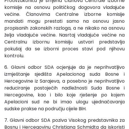
Protivzakonita je smjena članova Centrale izborne
komisije na osnovu političkog dogovora vladajuće
većine. Članovima Centralne izborne komisije
mandati mogu prestati samo na osnovu jasno
propisanih zakonskih razloga, a ne nikako na osnovu
želja vladajuće većine. Nasrtaj vladajuće većine na
Centralnu izbornu komisiju ustvari predstavlja
pokušaj da se izborni proces stavi pod njihovu
kontrolu.
6. Glavni odbor SDA ocjenjuje da je neprihvatljivo
izmještanje sjedišta Apelacionog suda Bosne i
Hercegovine iz Sarajeva, a posebno je neprihvatljivo
reduciranje postojećih nadležnosti Suda Bosne i
Hercegovine, kao i bilo koje rješenje po kojem
Apelacioni sud ne bi imao ulogu ujednačavanja
sudske prakse na području cijele BiH.
7. Glavni odbor SDA poziva Visokog predstavnika za
Bosnu i Hercegovinu Christiana Schmidta da iskoristi