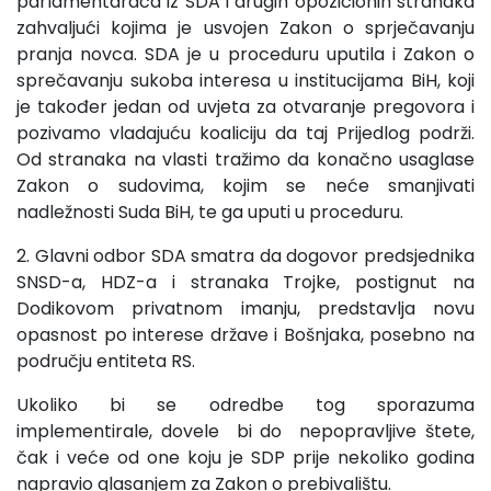
parlamentaraca iz SDA i drugih opozicionih stranaka
zahvaljući kojima je usvojen Zakon o sprječavanju
pranja novca. SDA je u proceduru uputila i Zakon o
sprečavanju sukoba interesa u institucijama BiH, koji
je također jedan od uvjeta za otvaranje pregovora i
pozivamo vladajuću koaliciju da taj Prijedlog podrži.
Od stranaka na vlasti tražimo da konačno usaglase
Zakon o sudovima, kojim se neće smanjivati
nadležnosti Suda BiH, te ga uputi u proceduru.
2. Glavni odbor SDA smatra da dogovor predsjednika
SNSD-a, HDZ-a i stranaka Trojke, postignut na
Dodikovom privatnom imanju, predstavlja novu
opasnost po interese države i Bošnjaka, posebno na
području entiteta RS.
Ukoliko bi se odredbe tog sporazuma
implementirale, dovele bi do nepopravljive štete,
čak i veće od one koju je SDP prije nekoliko godina
napravio glasanjem za Zakon o prebivalištu.