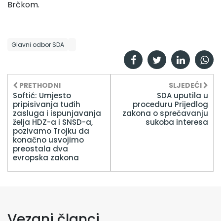
Brčkom.
Glavni odbor SDA
PRETHODNI
SLJEDEĆI
Softić: Umjesto
SDA uputila u
pripisivanja tuđih
proceduru Prijedlog
zasluga i ispunjavanja
zakona o sprečavanju
želja HDZ-a i SNSD-a,
sukoba interesa
pozivamo Trojku da
konačno usvojimo
preostala dva
evropska zakona
Vezani članci