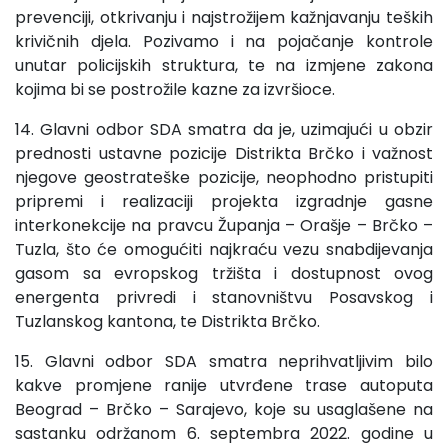
prevenciji, otkrivanju i najstrožijem kažnjavanju teških
krivičnih djela. Pozivamo i na pojačanje kontrole
unutar policijskih struktura, te na izmjene zakona
kojima bi se postrožile kazne za izvršioce.
14. Glavni odbor SDA smatra da je, uzimajući u obzir
prednosti ustavne pozicije Distrikta Brčko i važnost
njegove geostrateške pozicije, neophodno pristupiti
pripremi i realizaciji projekta izgradnje gasne
interkonekcije na pravcu Županja – Orašje – Brčko –
Tuzla, što će omogućiti najkraću vezu snabdijevanja
gasom sa evropskog tržišta i dostupnost ovog
energenta privredi i stanovništvu Posavskog i
Tuzlanskog kantona, te Distrikta Brčko.
15. Glavni odbor SDA smatra neprihvatljivim bilo
kakve promjene ranije utvrđene trase autoputa
Beograd – Brčko – Sarajevo, koje su usaglašene na
sastanku održanom 6. septembra 2022. godine u