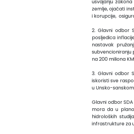
usvajanju zakona 
zemlje, ojačati ins
i korupcije, osigur
2. Glavni odbor 
posljedica inflac
nastavak pružanj
subvencioniranju 
na 200 miliona KM
3. Glavni odbor 
iskoristi sve rasp
u Unsko-sanskom
Glavni odbor SDA 
mora da u planov
hidroloških stud
infrastrukture za u