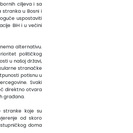
ornih ciljeva i sa
 stranka u Bosni i
oguće uspostaviti
cije BiH i u većini
nema alternativu.
ioritet političkog
sti u našoj državi,
tikularne stranačke
otpunosti potisnu u
Hercegovine. Svaki
eć direktno otvara
ih građana.
 stranke koje su
vjerenje od skoro
Zastupničkog doma