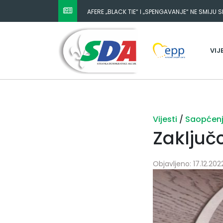
AFERE „BLACK TIE“ I „SPENGAVANJE“ NE SMIJU 
VIJ
Vijesti
/
Saopćen
Zaključ
Objavljeno: 17.12.2022