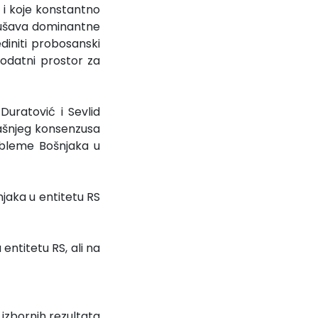
 i koje konstantno
okušava dominantne
ediniti probosanski
dodatni prostor za
Duratović i Sevlid
trašnjeg konsenzusa
obleme Bošnjaka u
jaka u entitetu RS
entitetu RS, ali na
izbornih rezultata