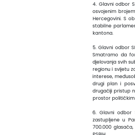
4. Glavni odbor S
osvojenim brojem 
Hercegovini. S o
stabilne parlament
kantona.
5. Glavni odbor 
Smatramo da formi
djelovanja svih su
regionu i svijetu 
interese, međusobn
drugi plan i posv
drugačiji pristup
prostor politički
6. Glavni odbor
zastupljene u Pa
700.000 glasača,
PSBiH.