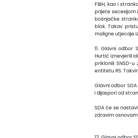
FBiH, kao i stran
prijete secesijom
bošnjačke stranke,
blok. Takav prist
maligne utjecaje iz 
11. Glavni odbor 
Hurtić iznevjerili
priklonili SNSD-
entitetu RS. Takvi
Glavni odbor SDA 
i dijaspori od st
SDA će se nastavit
zdravim osnovama i
12. Glavni odbor 