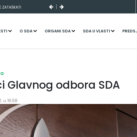
SE ZATAŠKATI
ESTI
O SDA
ORGANI SDA
SDA U VLASTI
PREDS
ja
ci Glavnog odbora SDA
. u 16:58