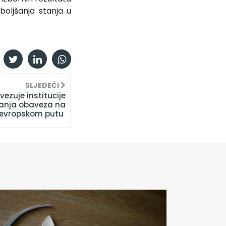
oboljšanja stanja u
SLJEDEĆI
ezuje institucije
vanja obaveza na
evropskom putu