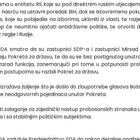
kama u entitetu RS koje su pod direktnim ruskim utjecajem
 i nasrću na ustavni poredak BiH, dok se istovremeno p
 koje su pobijedile na izborima, ukloniti iz vlasti, te razj
up će neumitno ojačati antidržavne politike, te otvoriti 
regije i Rusije.
SDA smatra da su zastupnici SDP-a i zastupnici Mirsad 
 ideju Pokreta za državu, te da su se bez postignutog unu
u zarad funkcija, zanemarujući pri tome u potpunosti pr
m postupcima su razbili Pokret za državu.
izražava žaljenje što je došlo do zloupotrebe glasova Bošn
rane neodgovornih pojedinaca unutar Pokreta.
i zalaganje za zajednički nastup probosanskih stranaka u 
 sa stabilnijim političkim subjektima.
SDA zadužuje Predsjedništvo SDA da nakon detaljne analize 