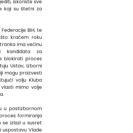
diti, iskoriste sve
koji su štetni za
Federacije BiH, te
u što kraćem roku
stranka ima većinu
i kandidata za
 blokirati proces
tuju Ustav, Izborni
iji mogu proizvesti
tujući volju Kluba
vlasti mimo volje
a.
ju u postizbornom
 proces formiranja
se izlazi u susret
i uspostavu Vlade