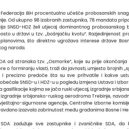
a Federacija BiH procentualno učešće probosanskih sna
enije. Od ukupno 98 izabranih zastupnika, 78 mandata pr
cija SNSD-HDZ želi utjecaj dominantnog probosanskog 
posto u državi u tzv. „bošnjačku kvotu“. Razjedinjenost 
planovima, što direktno ugrožava interese države Bosn
og naroda.
SDA od stranaka tzv. „Osmorke“, koje su prije okončanja
 o formiranju vlasti, traži da javnosti, umjesto brojnih „
no i precizno predoče šta su sve prihvatile i kakve ust
 obećale SNSD-u i HDZ-u u pogledu izmjena Ustava i Izbo
a gasifikacije kojima se jača ruski utjecaj, izgradnje srbija
ni, izgradnje srbijansko-ruskog aerodroma Trebinje, navod
vještajno-sigurnosne agencije, Centralne izborne komisije,
pravdano izazvala zabrinutost među građanima Bosne i He
 SDA zadužuje sve zastupnike i zvaničnike SDA, da k