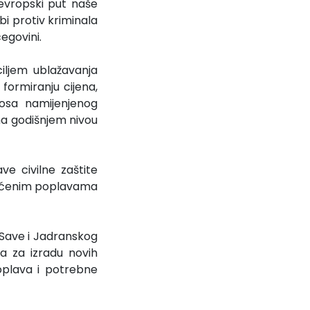
 evropski put naše
rbi protiv kriminala
cegovini.
iljem ublažavanja
formiranju cijena,
nosa namijenjenog
na godišnjem nivou
e civilne zaštite
ahvaćenim poplavama
 Save i Jadranskog
a za izradu novih
oplava i potrebne