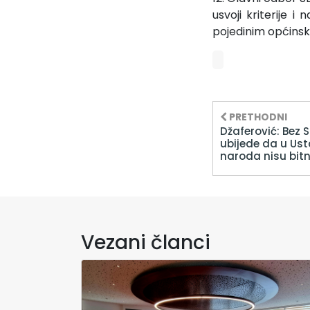
usvoji kriterije i
pojedinim općins
PRETHODNI
Džaferović: Bez 
ubijede da u Us
naroda nisu bitn
Vezani članci