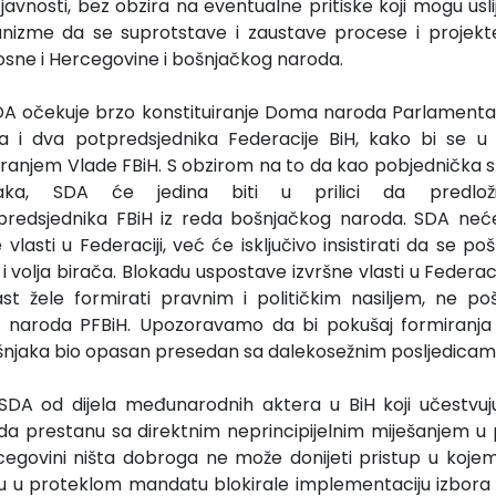
avnosti, bez obzira na eventualne pritiske koji mogu uslije
nizme da se suprotstave i zaustave procese i projekte 
osne i Hercegovine i bošnjačkog naroda.
DA očekuje brzo konstituiranje Doma naroda Parlamenta 
ka i dva potpredsjednika Federacije BiH, kako bi se 
ranjem Vlade FBiH. S obzirom na to da kao pobjednička 
aka, SDA će jedina biti u prilici da predlož
predsjednika FBiH iz reda bošnjačkog naroda. SDA neće
vlasti u Federaciji, već će isključivo insistirati da se poš
 volja birača. Blokadu uspostave izvršne vlasti u Federac
last žele formirati pravnim i političkim nasiljem, ne poš
naroda PFBiH. Upozoravamo da bi pokušaj formiranja 
šnjaka bio opasan presedan sa dalekosežnim posljedicam
 SDA od dijela međunarodnih aktera u BiH koji učestvu
i da prestanu sa direktnim neprincipijelnim miješanjem u
ercegovini ništa dobroga ne može donijeti pristup u kojem 
u u proteklom mandatu blokirale implementaciju izbora 