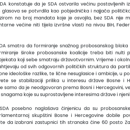
DA konstatuje da je SDA ostvarila većinu postavljenih izb
glasova se potvrdila kao pobjednička i najjača politička
bzirom na broj mandata koje je osvojila, bez SDA nije m
arne većine niti tijela izvršne vlasti na nivou BiH, Federa
SDA smatra da formiranje snažnog probosanskog bloka 
ranje široke probosanske koalicije treba biti nulti pr
bjekata koji sebe smatraju državotvornim. Vrijeme i okolno
zahtjevaju od svih odgovornih političkih struktura da par
e ideološke razlike, te lične nesuglasice i ambicije, u p
ete se stabilizaciji prilika u interesu države Bosne i 
 ne samo da je neodgovoran prema Bosni i Hercegovini, v
m snagama koje su suprostavljene interesima države i njen
 SDA posebno naglašava činjenicu da su probosanske
rlamentarnoj skupštini Bosne i Hercegovine dobile po
 te da izabrani zastupnici tih stranaka čine 60 posto 