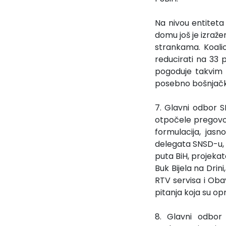
Na nivou entitet
domu još je izraž
strankama. Koali
reducirati na 33 
pogoduje takvim 
posebno bošnjačk
7. Glavni odbor 
otpočele pregovore
formulacija, jas
delegata SNSD-u,
puta BiH, projekat
Buk Bijela na Dri
RTV servisa i Oba
pitanja koja su o
8. Glavni odbor