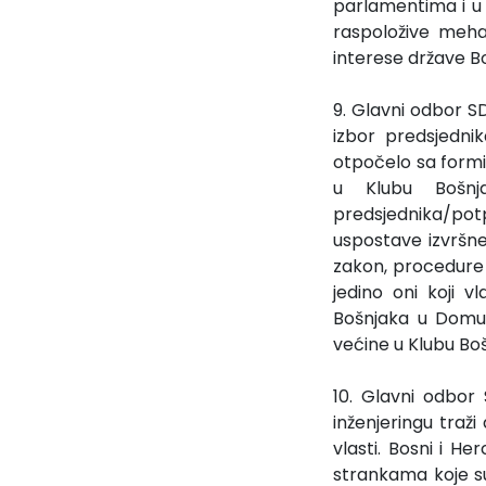
parlamentima i u j
raspoložive meha
interese države B
9. Glavni odbor S
izbor predsjedni
otpočelo sa formi
u Klubu Bošnj
predsjednika/pot
uspostave izvršne 
zakon, procedure i
jedino oni koji v
Bošnjaka u Domu 
većine u Klubu Bo
10. Glavni odbor
inženjeringu traž
vlasti. Bosni i H
strankama koje s