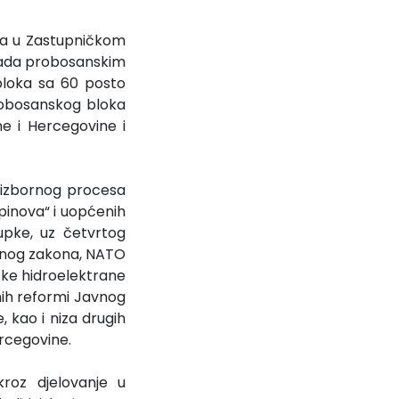
ga u Zastupničkom
ipada probosanskim
bloka sa 60 posto
probosanskog bloka
e i Hercegovine i
 izbornog procesa
spinova“ i uopćenih
upke, uz četvrtog
rnog zakona, NATO
nske hidroelektrane
nih reformi Javnog
 kao i niza drugih
rcegovine.
roz djelovanje u