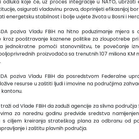
i odluka koje će, uz proces integracije u NATO, ubrzati
titucije, osigurati vladavinu prava, doprinijeti efikasnijoj bo
ati energetsku stabilnost i bolje uvjete života u Bosni i Her
SDA poziva Vladu FBiH na hitno poduzimanje mjera s c
ije kroz pooštravanje kaznene politike za zloupotrebe pri 
a jednokratne pomoći stanovništvu, te povećanje iz
poljoprivrednih proizvođača sa trenutnih 107 miliona KM 
.
SDA poziva Vladu FBiH da posredstvom Federalne uprav
oložive resurse u zaštiti ljudi i imovine na područjima z
 kantonu.
traži od Vlade FBiH da zaduži agencije za slivna područja
ima za narednu godinu predvide sredstva namijenjen
ija s ciljem kreiranja strateškog plana za odbranu od p
pravljanje i zaštitu plavnih područja.