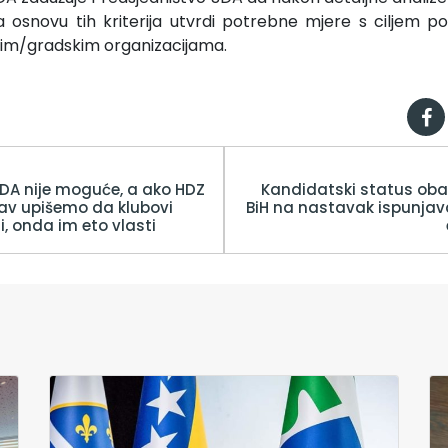
 na osnovu tih kriterija utvrdi potrebne mjere s ciljem p
kim/gradskim organizacijama.
SDA nije moguće, a ako HDZ
Kandidatski status obav
tav upišemo da klubovi
BiH na nastavak ispunja
i, onda im eto vlasti