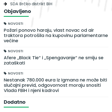
SDA Brčko distrikt BiH
Objavljeno
NOVOSTI
Požari ponovo haraju, vlast novac od air
traktora potrošila na kupovinu parlamentarne
većine
NOVOSTI
Afere „Black Tie“ i „Spengavanje“ ne smiju se
zataškati
NOVOSTI
Nestanak 780.000 eura iz Igmana ne može biti
slučajni previd, odgovornost moraju snositi
Vlada FBiH i njeni kadrovi
Dodatno