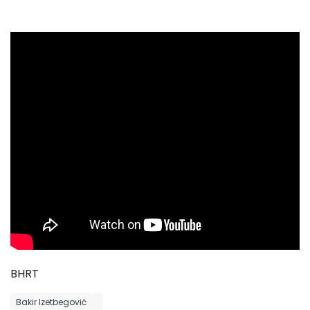
BHRT
Bakir Izetbegović