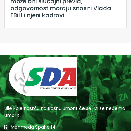
može biti slučajni previd,
odgovornost moraju snositi Vlada
FBiH i njeni kadrovi
Sile koje nasrću na Bosnu umorit će se. Mi se nećemo
umoriti.
Mehmeda Spahe 14,