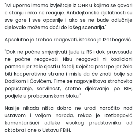
"Mi uporno imamo izvještaje iz OHR u kojima se govori
o stanju i niko ne reaguje. Antidejtonske djelatnosti su
sve gore i sve opasnije i ako se ne bude odlučnije
djelovalo možemo doći do lošeg scenarija."
Apsolutno je trebao reagovati, istakao je Izetbegović
"Dok ne počne smjenjivati ljude iz RS i dok pravosuđe
ne počne reagovati. Nisu reagovali ni koalicioni
partneri jer žele sjesti u fotelj. Koješta pretrpe jer žele
biti kooperativna strana i misle da će znati bolje sa
Dodikom i Čovićem. Time se nagovještava strahovito
popuštanje, servilnost, štetno djelovanje po BIH,
podjele u probosanskom bloku."
Nasilje nikada ništa dobro ne uradi naročito nad
ustavom i voljom naroda, rekao je Izetbegović
komentarišući odluke visokog predstavnika od
oktobra i one o Ustavu FBiH.