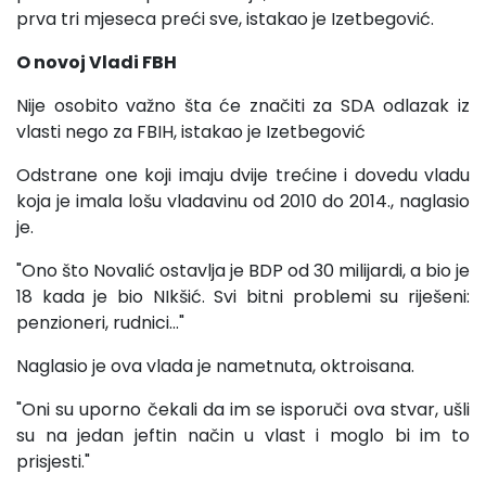
prva tri mjeseca preći sve, istakao je Izetbegović.
O novoj Vladi FBH
Nije osobito važno šta će značiti za SDA odlazak iz
vlasti nego za FBIH, istakao je Izetbegović
Odstrane one koji imaju dvije trećine i dovedu vladu
koja je imala lošu vladavinu od 2010 do 2014., naglasio
je.
"Ono što Novalić ostavlja je BDP od 30 milijardi, a bio je
18 kada je bio NIkšić. Svi bitni problemi su riješeni:
penzioneri, rudnici..."
Naglasio je ova vlada je nametnuta, oktroisana.
"Oni su uporno čekali da im se isporuči ova stvar, ušli
su na jedan jeftin način u vlast i moglo bi im to
prisjesti."