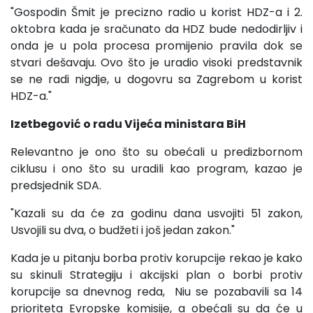
"Gospodin Šmit je precizno radio u korist HDZ-a i 2.
oktobra kada je sračunato da HDZ bude nedodirljiv i
onda je u pola procesa promijenio pravila dok se
stvari dešavaju. Ovo što je uradio visoki predstavnik
se ne radi nigdje, u dogovru sa Zagrebom u korist
HDZ-a."
Izetbegović o radu Vijeća ministara BiH
Relevantno je ono što su obećali u predizbornom
ciklusu i ono što su uradili kao program, kazao je
predsjednik SDA.
"Kazali su da će za godinu dana usvojiti 51 zakon,
Usvojili su dva, o budžeti i još jedan zakon."
Kada je u pitanju borba protiv korupcije rekao je kako
su skinuli Strategiju i akcijski plan o borbi protiv
korupcije sa dnevnog reda, Niu se pozabavili sa 14
prioriteta Evropske komisije, a obećali su da će u