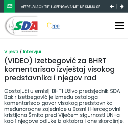
AFERE „BLACK TIE“ I „SPENGAVANJE“ NE SMIJU SE
ZATAŠKATI
Vijesti
/
Intervjui
(VIDEO) Izetbegović za BHRT
komentarisao izvještaj visokog
predstavnika i njegov rad
Gostojući u emisiji BHT1 Uživo predsjednik SDA
Bakir Izetbegović je između ostaloga
komentarisao govor visokog predstavnika
međunarodne zajednice u Bosni i Hercegovini
kristijana Šmita pred Vijećem sigurnosti UN-a
kao i njegove odluke iz oktobra i one skorašnje.