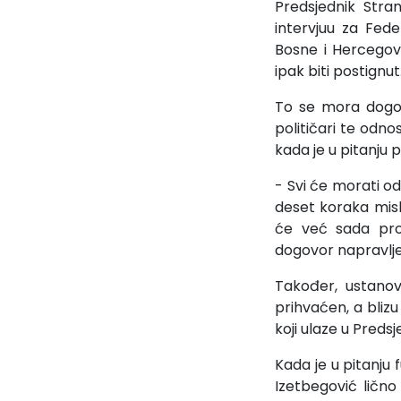
Predsjednik Stra
intervjuu za Fed
Bosne i Hercegovi
ipak biti postignut
To se mora dogodi
političari te odno
kada je u pitanju 
- Svi će morati o
deset koraka misl
će već sada proć
dogovor napravlje
Također, ustanovl
prihvaćen, a blizu
koji ulaze u Preds
Kada je u pitanju 
Izetbegović lično