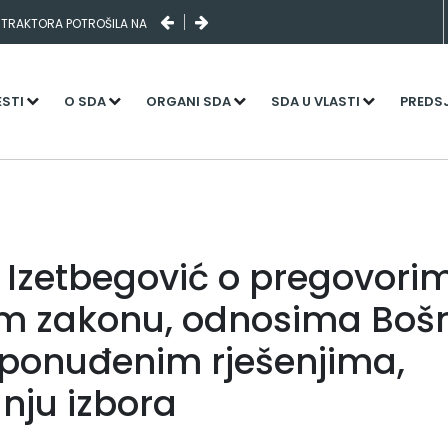
 TRAKTORA POTROŠILA NA
ESTI
O SDA
ORGANI SDA
SDA U VLASTI
PREDS
 Izetbegović o pregovori
m zakonu, odnosima Bošn
 ponuđenim rješenjima,
nju izbora