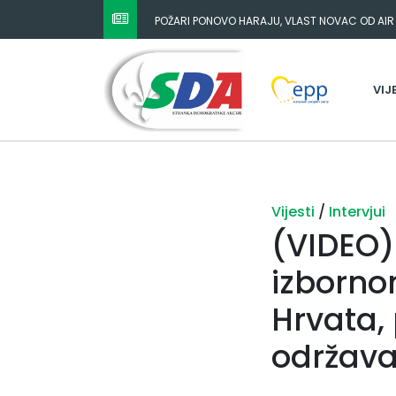
POŽARI PONOVO HARAJU, VLAST NOVAC OD AIR
KUPOVINU PARLAMENTARNE VEĆINE
VIJ
Vijesti
/
Intervjui
(VIDEO)
izborno
Hrvata,
održava