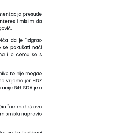
ementacija presude
interes i mislim da
gović.
ća da je "izigrao
 se pokušati naći
ina i o čemu se s
 niko to nije mogao
smo vrijeme jer HDZ
acije BiH. SDA je u
ačin "ne možeš ovo
tom smislu napravio
ko su to legitimni