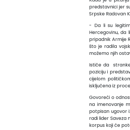
predstavnici jer s
Srpske Radovan Ka
- Da li su legit
Hercegovinu, da li
pripadnik Armije 
što je radila voj
možemo njih ostavi
Ističe da strank
poziciju i predsta
cijelom političk
isključena iz proc
Govoreći o odnosu
na imenovanje min
potpisan ugovor i
radi lider Saveza 
korpus koji će pot