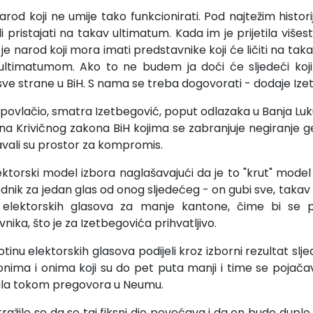
narod koji ne umije tako funkcionirati. Pod najtežim histo
eli pristajati na takav ultimatum. Kada im je prijetila višes
 je narod koji mora imati predstavnike koji će ličiti na tak
 ultimatumom. Ako to ne budem ja doći će sljedeći koji
sve strane u BiH. S nama se treba dogovorati - dodaje Ize
Z povlačio, smatra Izetbegović, poput odlazaka u Banja Luk
ena Krivičnog zakona BiH kojima se zabranjuje negiranje ge
avali su prostor za kompromis.
ktorski model izbora naglašavajući da je to "krut" model 
ednik za jedan glas od onog sljedećeg - on gubi sve, takav
o elektorskih glasova za manje kantone, čime bi se po
nika, što je za Izetbegovića prihvatljivo.
tinu elektorskih glasova podijeli kroz izborni rezultat slje
nima i onima koji su do pet puta manji i time se pojačav
tila tokom pregovora u Neumu.
ražilo se da se taj fiksni dio povećava i da on bude dupl