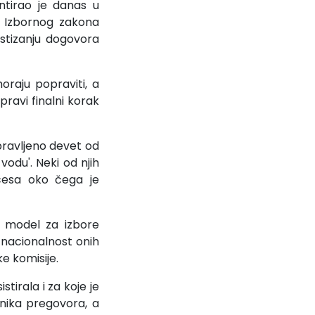
ntirao je danas u
a Izbornog zakona
ostizanju dogovora
oraju popraviti, a
pravi finalni korak
pravljeno devet od
odu'. Neki od njih
ocesa oko čega je
ki model za izbore
a nacionalnost onih
ke komisije.
tirala i za koje je
snika pregovora, a