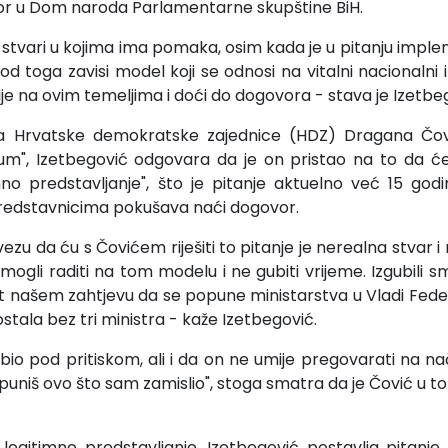
bor u Dom naroda Parlamentarne skupštine BiH.
e stvari u kojima ima pomaka, osim kada je u pitanju impl
 i od toga zavisi model koji se odnosi na vitalni nacionalni 
nije na ovim temeljima i doći do dogovora - stava je Izetbe
a Hrvatske demokratske zajednice (HDZ) Dragana Čovi
um", Izetbegović odgovara da je on pristao na to da će
mno predstavljanje", što je pitanje aktuelno već 15 god
dstavnicima pokušava naći dogovor.
vezu da ću s Čovićem riješiti to pitanje je nerealna stvar i
 mogli raditi na tom modelu i ne gubiti vrijeme. Izgubili 
et našem zahtjevu da se popune ministarstva u Vladi Feder
tala bez tri ministra - kaže Izetbegović.
bio pod pritiskom, ali i da on ne umije pregovarati na n
spuniš ovo što sam zamislio", stoga smatra da je Čović u 
 legitimno predstavljanje, Izetbegović postavlja pitanje 