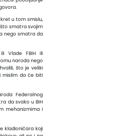
egovora.
okret u tom smislu,
, što smatra svojim
ora nego smatra da
li Vlade FBiH ili
a Domu naroda nego
ili, što je veliki
 mislim da će biti
naroda Federalnog
tra da svako u BiH
vim mehanizmima i
 kladioničara koji
jekove, ali ne i na