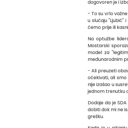
dogovoren je i iz
- To su vrlo važn
u slučaju "Ljubić"
ćemo prije ili kas
Na optužbe lider
Mostarski sporaz
model za "legiti
međunarodnim pre
- Ali preuzeti oba
očekivati, ali smo
nije izašao u susr
jednom trenutku os
Dodaje da je SDA 
dobiti dok mi ne i
grešku.
Kada je u pitanju