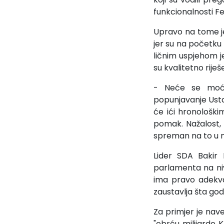
funkcionalnosti Fe
Upravo na tome je 
jer su na početku 
ličnim uspjehom j
su kvalitetno riješe
- Neće se moći v
popunjavanje Usta
će ići hronološki
pomak. Nažalost, 
spreman na to u 
Lider SDA Bakir 
parlamenta na niv
ima pravo adekva
zaustavlja šta god 
Za primjer je nav
"obrću milijarde K