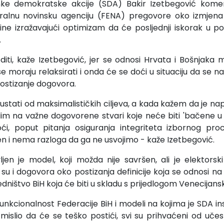
nke demokratske akcije (SDA) Bakir Izetbegović kome
eralnu novinsku agenciju (FENA) pregovore oko izmjen
ne izražavajući optimizam da će posljednji iskorak u p
.
ti, kaže Izetbegović, jer se odnosi Hrvata i Bošnjaka m
se moraju relaksirati i onda će se doći u situaciju da se na
postizanje dogovora.
dustati od maksimalističkih ciljeva, a kada kažem da je na
im na važne dogovorene stvari koje neće biti 'bačene u v
i, poput pitanja osiguranja integriteta izbornog pr
n i nema razloga da ga ne usvojimo - kaže Izetbegović.
jen je model, koji možda nije savršen, ali je elektors
 su i dogovora oko postizanja definicije koja se odnosi n
jedništvo BiH koja će biti u skladu s prijedlogom Venecijans
funkcionalnost Federacije BiH i modeli na kojima je SDA insis
 mislio da će se teško postići, svi su prihvaćeni od uče