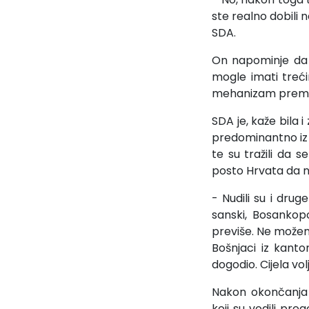
ste realno dobili 
SDA.
On napominje da 
mogle imati treći
mehanizam prema k
SDA je, kaže bila 
predominantno iz b
te su tražili da 
posto Hrvata da n
- Nudili su i drug
sanski, Bosankopo
previše. Ne možemo
Bošnjaci iz kant
dogodio. Cijela vo
Nakon okončanja 
koji su vodili pre