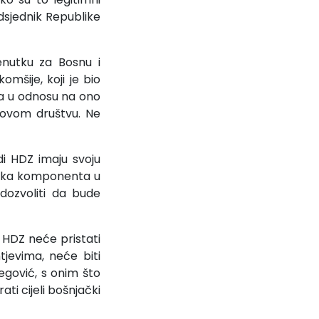
edsjednik Republike
enutku za Bosnu i
omšije, koji je bio
ka u odnosu na ono
u ovom društvu. Ne
i HDZ imaju svoju
tnička komponenta u
dozvoliti da bude
 HDZ neće pristati
tjevima, neće biti
egović, s onim što
ti cijeli bošnjački