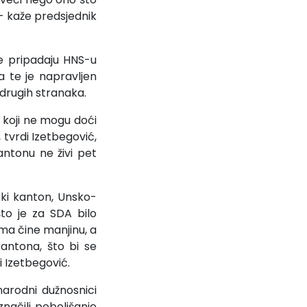
 - kaže predsjednik
e pripadaju HNS-u
a te je napravljen
drugih stranaka.
a koji ne mogu doći
 tvrdi Izetbegović,
antonu ne živi pet
nski kanton, Unsko-
što je za SDA bilo
ima čine manjinu, a
antona, što bi se
i Izetbegović.
arodni dužnosnici
značili poboljšanje