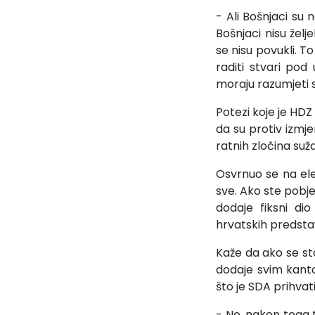
- Ali Bošnjaci su 
Bošnjaci nisu želj
se nisu povukli. To
raditi stvari pod
moraju razumjeti 
Potezi koje je HD
da su protiv izmj
ratnih zločina suž
Osvrnuo se na ele
sve. Ako ste pobj
dodaje fiksni di
hrvatskih predstav
Kaže da ako se sto
dodaje svim kanto
što je SDA prihva
- No, nakon toga t