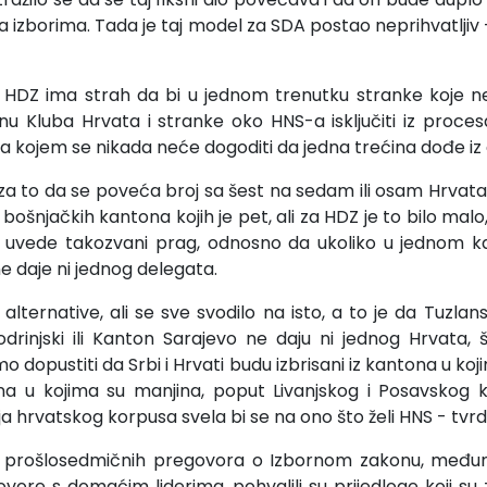
na izborima. Tada je taj model za SDA postao neprihvatljiv
HDZ ima strah da bi u jednom trenutku stranke koje n
nu Kluba Hrvata i stranke oko HNS-a isključiti iz proces
ojem se nikada neće dogoditi da jedna trećina dođe iz 
i za to da se poveća broj sa šest na sedam ili osam Hrvat
ošnjačkih kantona kojih je pet, ali za HDZ je to bilo malo,
se uvede takozvani prag, odnosno da ukoliko u jednom k
e daje ni jednog delegata.
e alternative, ali se sve svodilo na isto, a to je da Tuzla
drinjski ili Kanton Sarajevo ne daju ni jednog Hrvata, 
 dopustiti da Srbi i Hrvati budu izbrisani iz kantona u koj
ona u kojima su manjina, poput Livanjskog i Posavskog k
lja hrvatskog korpusa svela bi se na ono što želi HNS - tvrd
prošlosedmičnih pregovora o Izbornom zakonu, međun
govore s domaćim liderima, pohvalili su prijedloge koji su 