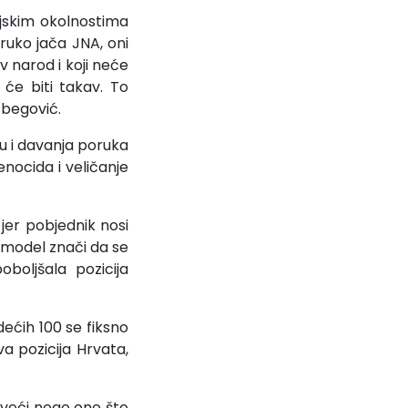
rijskim okolnostima
truko jača JNA, oni
av narod i koji neće
 će biti takav. To
tbegović.
u i davanja poruka
nocida i veličanje
jer pobjednik nosi
 model znači da se
boljšala pozicija
dećih 100 se fiksno
a pozicija Hrvata,
o veći nego ono što