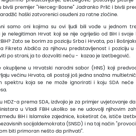
u bivši premijer "Herceg-Bosne" Jadranko Prlić i bivši pr
radžić haški zatvorenici osuđeni za ratne zločine.
imni samo oni kojima su ovi ljudi bili vođe u jednom tr
 je nelegitiman Hrvat koji se nije ogriješio od BiH i svoje k
RBiH? Zato se borim za poziciju Srba i Hrvata, pa i Bošnja
ska Fikreta Abdića za njihovu predstavljenost i poziciju 
ti po strani, ja to dozvoliti neću - kazao je Izetbegović.
e okupljene u Hrvatski narodni sabor (HNS) koji predvod
vljaju većinu Hrvata, ali postoji još jedna snažna multie
om spektru koja se ne može ignorirati i koju SDA neće 
esa.
 HDZ-a prema SDA, izdvojio je za primjer uvjetovanje da
istara u Vladi FBiH ukoliko se ne udovolji njihovim zah
zmeđu BiH i Islamske zajednice, koketirat će, ističe Izetb
nezavisnih socijaldemokrata (SNSD) i na taj način "provocira
om biti primoran nešto da prihvati".