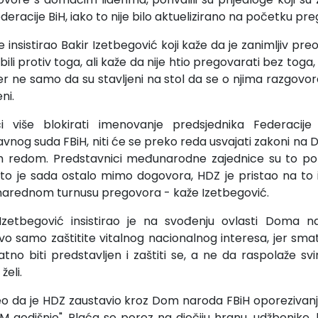
deracije BiH, iako to nije bilo aktuelizirano na početku pr
insistirao Bakir Izetbegović koji kaže da je zanimljiv pre
bili protiv toga, ali kaže da nije htio pregovarati bez toga
er ne samo da su stavljeni na stol da se o njima razgov
ni.
iše blokirati imenovanje predsjednika Federacije i
vnog suda FBiH, niti će se preko reda usvajati zakoni n
m redom. Predstavnici međunarodne zajednice su to pohval
to je sada ostalo mimo dogovora, HDZ je pristao na to i
narednom turnusu pregovora - kaže Izetbegović.
Izetbegović insistirao je na svođenju ovlasti Doma 
o samo zaštitite vitalnog nacionalnog interesa, jer sma
tno biti predstavljen i zaštiti se, a ne da raspolaže s
želi.
eo da je HDZ zaustavio kroz Dom naroda FBiH oporezivanje
M godišnje". Plaća se porez na dječiju hranu, udžbenike, li