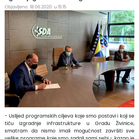
Objavljeno: 18.06.2020. u 15:15
- Uslijed programskih ciljeva koje smo postavi i koji se
tiču izgradnje infrastrukture u Gradu Živinice,
smatram da nismo imali mogućnost završiti sve
velike programe koje smo zadali sami sebi - kazao je