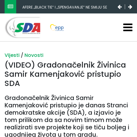
AFERE „BLACK TIE“ I „SPENGAVANJE“ NE SMIJU SE
ZATAŠKATI
Vijesti
/
Novosti
(VIDEO) Gradonačelnik Živinica
Samir Kamenjaković pristupio
SDA
Gradonačelnik Živinica Samir
Kamenjaković pristupio je danas Stranci
demokratske akcije (SDA), a izjavio je
tom prilikom da sa novim timom može
realizirati sve projekte koji se tiču boljeg i
ugodnijeg života u tom gradu.