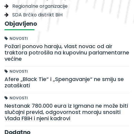
Regionalne organizacije
SDA Brčko distrikt BiH
Objavljeno
NOVOSTI
Požari ponovo haraju, vlast novac od air
traktora potrošila na kupovinu parlamentarne
većine
NOVOSTI
Afere „Black Tie“ i „Spengavanje“ ne smiju se
zataškati
NOVOSTI
Nestanak 780.000 eura iz Igmana ne može biti
slučajni previd, odgovornost moraju snositi
Vlada FBiH i njeni kadrovi
Dodatno