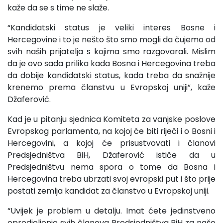
kaže da se s time ne slaže.
“Kandidatski status je veliki interes Bosne i
Hercegovine i to je nešto što smo mogli da čujemo od
svih naših prijatelja s kojima smo razgovarali. Mislim
da je ovo sada prilika kada Bosna i Hercegovina treba
da dobije kandidatski status, kada treba da snažnije
krenemo prema članstvu u Evropskoj uniji”, kaže
Džaferović.
Kad je u pitanju sjednica Komiteta za vanjske poslove
Evropskog parlamenta, na kojoj će biti riječi i o Bosni i
Hercegovini, a kojoj će prisustvovati i članovi
Predsjedništva BiH, Džaferović ističe da u
Predsjedništvu nema spora o tome da Bosna i
Hercegovina treba ubrzati svoj evropski put i što prije
postati zemlja kandidat za članstvo u Evropskoj uniji.
“Uvijek je problem u detalju. Imat ćete jedinstveno
opredjeljenje svih članova Predsjedništva BiH za naše