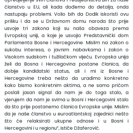
članstvo u EU, ali kada dođemo do detalja, onda
nastupaju problemi. Volio bih da Dodik iskoristi ovu
priliku i da se u Državnom domu naroda što prije
usvoje tri zakona koji su naša obaveza prema
Evropskoj uniji, a koje je usvojio Predstavnički dom
Parlamenta Bosne i Hercegovine. Mislim na zakon o
sukobu interesa, o javnim nabavkama i zakon o
Visokom sudskom i tužilačkom vijeću. Evropska unija
želi da Bosna i Hercegovina postane članica, da
dobije kandidatski status, ali i mi iz Bosne i
Hercegovine treba nešto da uradimo konkretno
kako bismo konkretnim aktima, a ne samo pričom
poslali jasan signal da nam je do toga stalo, a
vjerujem da nam je svima u Bosni i Hercegovini stalo
da što prije postanemo članica Evropske unije. Mislim
da je naše članstvo u euroatlantskoj zajednici nešto
što će relaksirati ukupne odnose i u Bosni i
Hercegovini i u regionu”, ističe Džaferović.