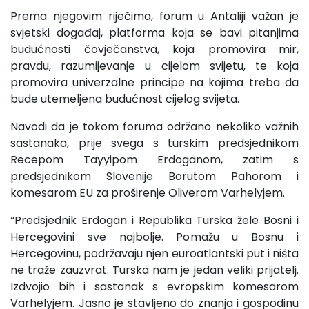
Prema njegovim riječima, forum u Antaliji važan je
svjetski događaj, platforma koja se bavi pitanjima
budućnosti čovječanstva, koja promovira mir,
pravdu, razumijevanje u cijelom svijetu, te koja
promovira univerzalne principe na kojima treba da
bude utemeljena budućnost cijelog svijeta.
Navodi da je tokom foruma održano nekoliko važnih
sastanaka, prije svega s turskim predsjednikom
Recepom Tayyipom Erdoganom, zatim s
predsjednikom Slovenije Borutom Pahorom i
komesarom EU za proširenje Oliverom Varhelyjem.
“Predsjednik Erdogan i Republika Turska žele Bosni i
Hercegovini sve najbolje. Pomažu u Bosnu i
Hercegovinu, podržavaju njen euroatlantski put i ništa
ne traže zauzvrat. Turska nam je jedan veliki prijatelj.
Izdvojio bih i sastanak s evropskim komesarom
Varhelyjem. Jasno je stavljeno do znanja i gospodinu