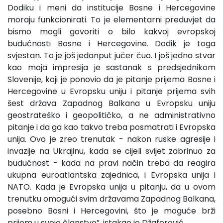
Dodiku i meni da institucije Bosne i Hercegovine
moraju funkcionirati. To je elementarni preduvjet da
bismo mogli govoriti o bilo kakvoj evropskoj
budućnosti Bosne i Hercegovine. Dodik je toga
svjestan. To je još jedanput jučer čuo. I još jedna stvar
kao moja impresija je sastanak s predsjednikom
Slovenije, koji je ponovio da je pitanje prijema Bosne i
Hercegovine u Evropsku uniju i pitanje prijema svih
šest država Zapadnog Balkana u Evropsku uniju
geostrateško i geopolitičko, a ne administrativno
pitanje i da ga kao takvo treba posmatrati i Evropska
unija. Ovo je zreo trenutak - nakon ruske agresije i
invazije na Ukrajinu, kada se cijeli svijet zabrinuo za
budućnost - kada na pravi način treba da reagira
ukupna euroatlantska zajednica, i Evropska unija i
NATO. Kada je Evropska unija u pitanju, da u ovom
trenutku omogući svim državama Zapadnog Balkana,
posebno Bosni i Hercegovini, što je moguće brži
prijem u svoje članstvo”, istakao je Džaferović.