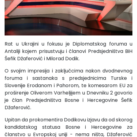
Rat u Ukrajini u fokusu je Diplomatskog foruma u
Antaliji kojem prisustvuju i članovi Predsjedništva BiH
Šefik Džaferović i Milorad Dodik.
O svojim impresija i zaključcima nakon dvodnevnog
foruma i sastanaka s predsjednicima Turske i
Slovenije Erodanom i Pahorom, te komesarom EU za
proširenje Oliverom Varheljijem u Dnevniku 2 govorio
je član Predsjedništva Bosne i Hercegovine Šefik
Džaferović.
Upitan da prokomentira Dodikovu izjavu da od skorog
kandidatskog statusa Bosne i Hercegovine za
članstvo u Evropskoj uniji - nema ništa, Džaferović