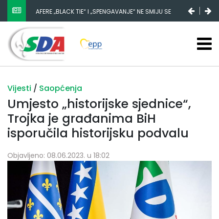
AFERE „BLACK TIE“ I „SPENGAVANJE“ NE SMIJU SE
ZATAŠKATI
Vijesti
/
Saopćenja
Umjesto „historijske sjednice“,
Trojka je građanima BiH
isporučila historijsku podvalu
Objavljeno: 08.06.2023. u 18:02