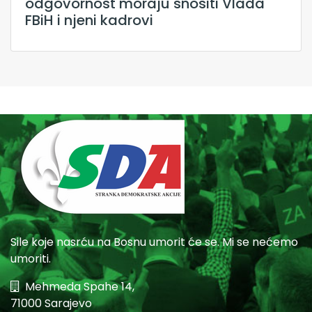
odgovornost moraju snositi Vlada
FBiH i njeni kadrovi
Sile koje nasrću na Bosnu umorit će se. Mi se nećemo
umoriti.
Mehmeda Spahe 14,
71000 Sarajevo