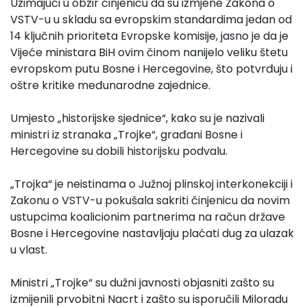
Uzimajući u obzir činjenicu da su izmjene Zakona o
VSTV-u u skladu sa evropskim standardima jedan od
14 ključnih prioriteta Evropske komisije, jasno je da je
Vijeće ministara BiH ovim činom nanijelo veliku štetu
evropskom putu Bosne i Hercegovine, što potvrđuju i
oštre kritike međunarodne zajednice.
Umjesto „historijske sjednice“, kako su je nazivali
ministri iz stranaka „Trojke“, građani Bosne i
Hercegovine su dobili historijsku podvalu.
„Trojka“ je neistinama o Južnoj plinskoj interkonekciji i
Zakonu o VSTV-u pokušala sakriti činjenicu da novim
ustupcima koalicionim partnerima na račun države
Bosne i Hercegovine nastavljaju plaćati dug za ulazak
u vlast.
Ministri „Trojke“ su dužni javnosti objasniti zašto su
izmijenili prvobitni Nacrt i zašto su isporučili Miloradu