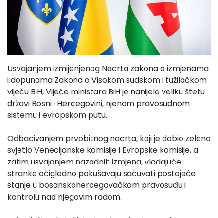
Usvajanjem izmijenjenog Nacrta zakona o izmjenama
i dopunama Zakona o Visokom sudskom i tužilačkom
vijeću BiH, Vijeće ministara BiH je nanijelo veliku štetu
državi Bosni i Hercegovini, njenom pravosudnom
sistemu i evropskom putu.
Odbacivanjem prvobitnog nacrta, koji je dobio zeleno
svjetlo Venecijanske komisije i Evropske komisije, a
zatim usvajanjem nazadnih izmjena, vladajuće
stranke očigledno pokušavaju sačuvati postojeće
stanje u bosanskohercegovačkom pravosuđu i
kontrolu nad njegovim radom.