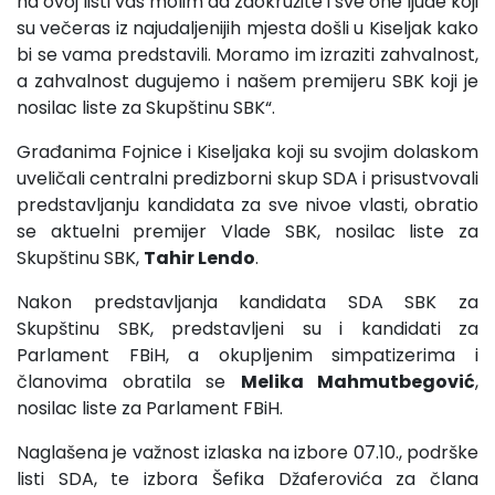
na ovoj listi vas molim da zaokružite i sve one ljude koji
su večeras iz najudaljenijih mjesta došli u Kiseljak kako
bi se vama predstavili. Moramo im izraziti zahvalnost,
a zahvalnost dugujemo i našem premijeru SBK koji je
nosilac liste za Skupštinu SBK“.
Građanima Fojnice i Kiseljaka koji su svojim dolaskom
uveličali centralni predizborni skup SDA i prisustvovali
predstavljanju kandidata za sve nivoe vlasti, obratio
se aktuelni premijer Vlade SBK, nosilac liste za
Skupštinu SBK,
Tahir Lendo
.
Nakon predstavljanja kandidata SDA SBK za
Skupštinu SBK, predstavljeni su i kandidati za
Parlament FBiH, a okupljenim simpatizerima i
članovima obratila se
Melika Mahmutbegović
,
nosilac liste za Parlament FBiH.
Naglašena je važnost izlaska na izbore 07.10., podrške
listi SDA, te izbora Šefika Džaferovića za člana