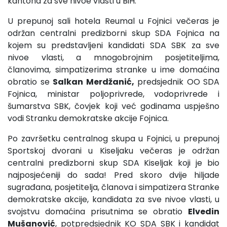
kantona za sve nivoe vlasti u BiH.
U prepunoj sali hotela Reumal u Fojnici večeras je
održan centralni predizborni skup SDA Fojnica na
kojem su predstavljeni kandidati SDA SBK za sve
nivoe vlasti, a mnogobrojnim posjetiteljima,
članovima, simpatizerima stranke u ime domaćina
obratio se
Salkan Merdžanić,
predsjednik OO SDA
Fojnica, ministar poljoprivrede, vodoprivrede i
šumarstva SBK, čovjek koji već godinama uspješno
vodi Stranku demokratske akcije Fojnica.
Po završetku centralnog skupa u Fojnici, u prepunoj
Sportskoj dvorani u Kiseljaku večeras je održan
centralni predizborni skup SDA Kiseljak koji je bio
najposjećeniji do sada! Pred skoro dvije hiljade
sugrađana, posjetitelja, članova i simpatizera Stranke
demokratske akcije, kandidata za sve nivoe vlasti, u
svojstvu domaćina prisutnima se obratio
Elvedin
Mušanović
, potpredsjednik KO SDA SBK i kandidat