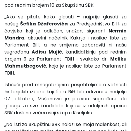
pod rednim brojem 10 za Skupštinu SBK,
„Ako se pitate kako glasati – najprije glasati za
našeg
Šefika Džaferovića
za Predsjedništvo BiH, za
čovjeka koji je odlučan, snažan, siguran!
Nermin
Mandra
, aktuelni načelnik Kaknja i nosilac liste za
Parlament BiH, a ne smijemo zaboraviti ni našu
sugrađanu
Adisu Mujić
, kandidatkinju pod rednim
brojem 9 za Parlament FBiH i svakako dr.
Meliku
Mahmutbegović
, koja je nosilac liste za Parlament
FBiH.
Ističući pred mnogobrojnim posjetiteljima o važnosti
historijskih izbora koji će u BiH biti održani u nedjelju
07. oktobra, Mušanović je pozvao sugrađane da
glasaju za sve kandidate koji su iz udaljenih općina
SBK došli na večerašnji skup u Kiseljaku.
„Na listi za Skupštinu SBK nalazi se moja malenkost, ali