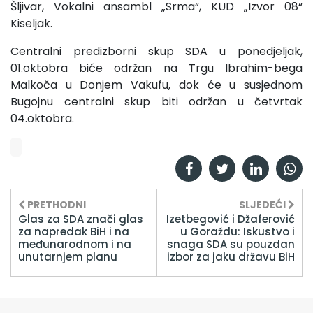
Šljivar, Vokalni ansambl „Srma“, KUD „Izvor 08“
Kiseljak.
Centralni predizborni skup SDA u ponedjeljak,
01.oktobra biće održan na Trgu Ibrahim-bega
Malkoča u Donjem Vakufu, dok će u susjednom
Bugojnu centralni skup biti održan u četvrtak
04.oktobra.
PRETHODNI
SLJEDEĆI
Glas za SDA znači glas
Izetbegović i Džaferović
za napredak BiH i na
u Goraždu: Iskustvo i
međunarodnom i na
snaga SDA su pouzdan
unutarnjem planu
izbor za jaku državu BiH