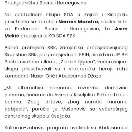
Predsjedništva Bosne i Hercegovine.
Na centralnom skupu SDA u Fojnici i Kiseljaku,
prisutnima se obratio i
Nermin Mandra
, nosilac liste
za Parlament Bosne i Hercegovine, te
Asim
Mekić
predsjednik KO SDA SBK.
Pored premijera SBK, zamjenika predsjedavajućeg
Skupštine SBK, potpredsjednice FBIH, direktora JP BH
Pošte, uvažene ulleme, „Zlatnih lljiljana“, večerašnjem
skupu prisustvovali su i srebrenički heroji, ratni
komadanti Naser Orić i Abudsamed Džozo.
„Mi alternativu nemamo, rezervnu domovinu
nećemo, hoćemo da živimo u Kiseljaku i BiH i za to se i
borimo. Zbog države, zbog naroda moramo
pobijediti“, poručio je Mušanović sa večerašnjeg
centralnog skupa u Kiseljaku
Kulturno-zabavni program uveličali su Abdulsamed