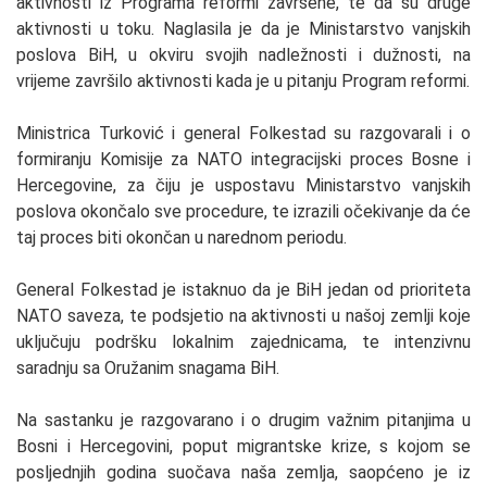
aktivnosti iz Programa reformi završene, te da su druge
aktivnosti u toku. Naglasila je da je Ministarstvo vanjskih
poslova BiH, u okviru svojih nadležnosti i dužnosti, na
vrijeme završilo aktivnosti kada je u pitanju Program reformi.
Ministrica Turković i general Folkestad su razgovarali i o
formiranju Komisije za NATO integracijski proces Bosne i
Hercegovine, za čiju je uspostavu Ministarstvo vanjskih
poslova okončalo sve procedure, te izrazili očekivanje da će
taj proces biti okončan u narednom periodu.
General Folkestad je istaknuo da je BiH jedan od prioriteta
NATO saveza, te podsjetio na aktivnosti u našoj zemlji koje
uključuju podršku lokalnim zajednicama, te intenzivnu
saradnju sa Oružanim snagama BiH.
Na sastanku je razgovarano i o drugim važnim pitanjima u
Bosni i Hercegovini, poput migrantske krize, s kojom se
posljednjih godina suočava naša zemlja, saopćeno je iz