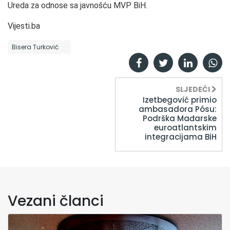
Ureda za odnose sa javnošću MVP BiH.
Vijesti.ba
Bisera Turković
SLJEDEĆI
Izetbegović primio
ambasadora Pósu:
Podrška Mađarske
euroatlantskim
integracijama BiH
Vezani članci