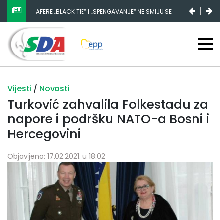
AFERE „BLACK TIE“ I „SPENGAVANJE“ NE SMIJU SE
ZATAŠKATI
Vijesti
/
Novosti
Turković zahvalila Folkestadu za
napore i podršku NATO-a Bosni i
Hercegovini
Objavljeno: 17.02.2021. u 18:02