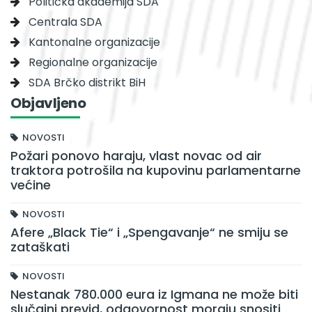
Politička akademija SDA
Centrala SDA
Kantonalne organizacije
Regionalne organizacije
SDA Brčko distrikt BiH
Objavljeno
NOVOSTI
Požari ponovo haraju, vlast novac od air
traktora potrošila na kupovinu parlamentarne
većine
NOVOSTI
Afere „Black Tie“ i „Spengavanje“ ne smiju se
zataškati
NOVOSTI
Nestanak 780.000 eura iz Igmana ne može biti
slučajni previd, odgovornost moraju snositi