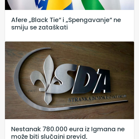
Afere „Black Tie“ i „Spengavanje“ ne
smiju se zataškati
Nestanak 780.000 eura iz Igmana ne
može biti slučajni previd,