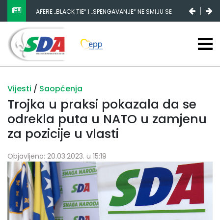
AFERE „BLACK TIE“ I „SPENGAVANJE“ NE SMIJU SE
ZATAŠKATI
Vijesti
/
Saopćenja
Trojka u praksi pokazala da se
odrekla puta u NATO u zamjenu
za pozicije u vlasti
Objavljeno: 20.03.2023. u 15:19