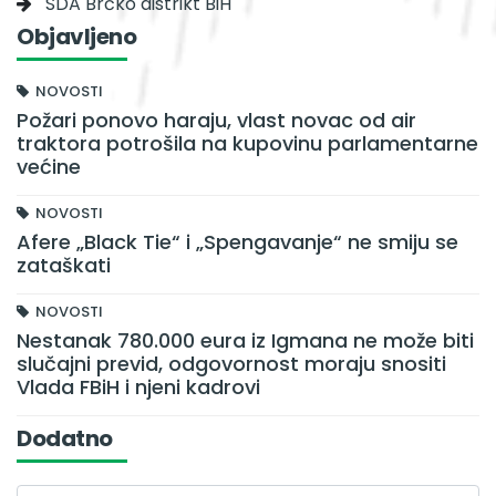
SDA Brčko distrikt BiH
Objavljeno
NOVOSTI
Požari ponovo haraju, vlast novac od air
traktora potrošila na kupovinu parlamentarne
većine
NOVOSTI
Afere „Black Tie“ i „Spengavanje“ ne smiju se
zataškati
NOVOSTI
Nestanak 780.000 eura iz Igmana ne može biti
slučajni previd, odgovornost moraju snositi
Vlada FBiH i njeni kadrovi
Dodatno