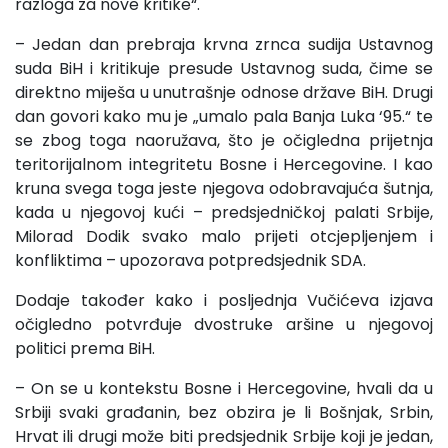
razloga za nove kritike“.
– Jedan dan prebraja krvna zrnca sudija Ustavnog
suda BiH i kritikuje presude Ustavnog suda, čime se
direktno miješa u unutrašnje odnose države BiH. Drugi
dan govori kako mu je „umalo pala Banja Luka ‘95.“ te
se zbog toga naoružava, što je očigledna prijetnja
teritorijalnom integritetu Bosne i Hercegovine. I kao
kruna svega toga jeste njegova odobravajuća šutnja,
kada u njegovoj kući – predsjedničkoj palati Srbije,
Milorad Dodik svako malo prijeti otcjepljenjem i
konfliktima – upozorava potpredsjednik SDA.
Dodaje također kako i posljednja Vučićeva izjava
očigledno potvrđuje dvostruke aršine u njegovoj
politici prema BiH.
– On se u kontekstu Bosne i Hercegovine, hvali da u
Srbiji svaki građanin, bez obzira je li Bošnjak, Srbin,
Hrvat ili drugi može biti predsjednik Srbije koji je jedan,