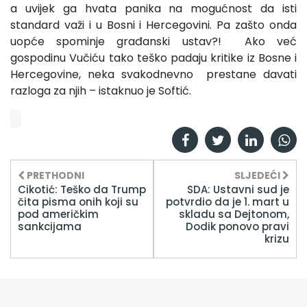
a uvijek ga hvata panika na mogućnost da isti
standard važi i u Bosni i Hercegovini. Pa zašto onda
uopće spominje građanski ustav?! Ako već
gospodinu Vučiću tako teško padaju kritike iz Bosne i
Hercegovine, neka svakodnevno prestane davati
razloga za njih – istaknuo je Softić.
PRETHODNI
SLJEDEĆI
Cikotić: Teško da Trump
SDA: Ustavni sud je
čita pisma onih koji su
potvrdio da je 1. mart u
pod američkim
skladu sa Dejtonom,
sankcijama
Dodik ponovo pravi
krizu