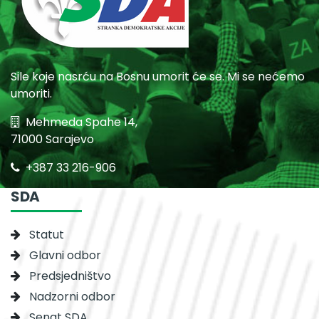
Sile koje nasrću na Bosnu umorit će se. Mi se nećemo
umoriti.
Mehmeda Spahe 14,
71000 Sarajevo
+387 33 216-906
SDA
Statut
Glavni odbor
Predsjedništvo
Nadzorni odbor
Senat SDA