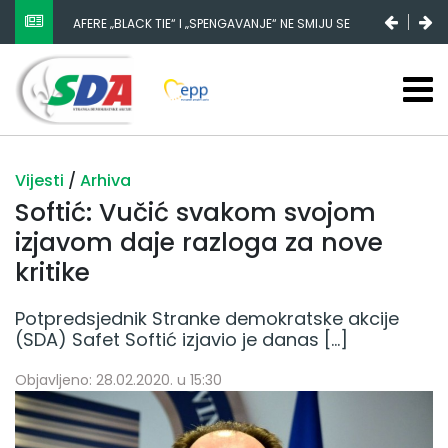
AFERE „BLACK TIE“ I „SPENGAVANJE“ NE SMIJU SE
ZATAŠKATI
Vijesti
/
Arhiva
Softić: Vučić svakom svojom
izjavom daje razloga za nove
kritike
Potpredsjednik Stranke demokratske akcije
(SDA) Safet Softić izjavio je danas […]
Objavljeno: 28.02.2020. u 15:30