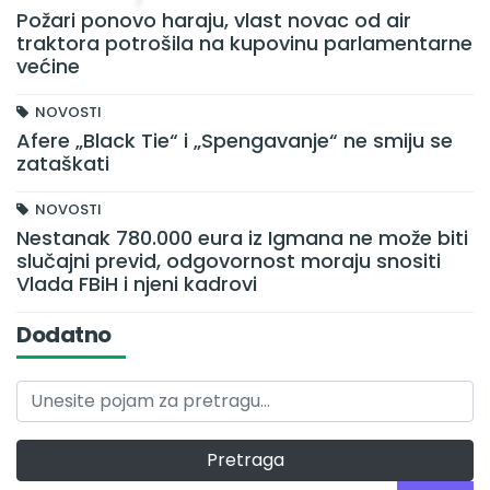
Požari ponovo haraju, vlast novac od air
traktora potrošila na kupovinu parlamentarne
većine
NOVOSTI
Afere „Black Tie“ i „Spengavanje“ ne smiju se
zataškati
NOVOSTI
Nestanak 780.000 eura iz Igmana ne može biti
slučajni previd, odgovornost moraju snositi
Vlada FBiH i njeni kadrovi
Dodatno
Pretraga