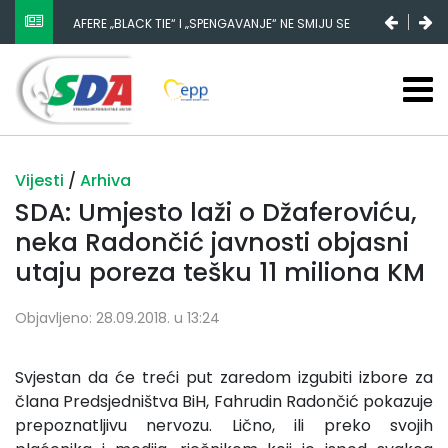
AFERE „BLACK TIE“ I „SPENGAVANJE“ NE SMIJU SE
ZATAŠKATI
Vijesti
/
Arhiva
SDA: Umjesto laži o Džaferoviću,
neka Radončić javnosti objasni
utaju poreza tešku 11 miliona KM
Objavljeno: 28.09.2018. u 13:24
Svjestan da će treći put zaredom izgubiti izbore za
člana Predsjedništva BiH, Fahrudin Radončić pokazuje
prepoznatljivu nervozu. Lično, ili preko svojih