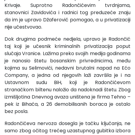
Krivaje. Suprotno Radončićevim tvrdnjama,
stanovnici Zavidovića i radnici tog preduzeće znaju
da im je upravo Džaferović pomogao, a u privatizaciji
nije učestvovao.
Dok drugima podmeće nedjela, upravo je Radončić
taj koji je učesnik kriminalnih privatizacija poput
slučaja Vranice. Lažima preko svojih medija godinama
je nanosio štetu bosanskim privrednicima, među
kojima su Selimovići, nedavni brutalni napad na Ećo
Company, a jedna od njegovih laži završila je i na
Ustavnom sudu BiH, koji je Radončićevom
stranačkom biltenu naložio da nadoknadi štetu. Zbog
izmišljotina Dnevnog avaza uništena je firma Tehno –
pek iz Bihaća, a 26 demobilisanih boraca je ostalo
bez posla.
Radončićeva nervoza dosegla je tačku ključanja, ne
samo zbog očitog trećeg uzastupnog gubitka izbora