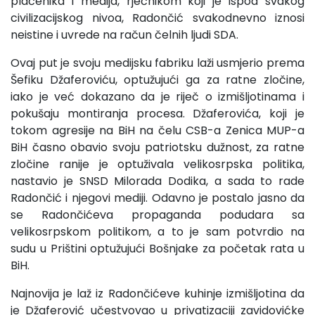
plaćenika i medija, rječnikom koji je ispod svakog
civilizacijskog nivoa, Radončić svakodnevno iznosi
neistine i uvrede na račun čelnih ljudi SDA.
Ovaj put je svoju medijsku fabriku laži usmjerio prema
Šefiku Džaferoviću, optužujući ga za ratne zločine,
iako je već dokazano da je riječ o izmišljotinama i
pokušaju montiranja procesa. Džaferovića, koji je
tokom agresije na BiH na čelu CSB-a Zenica MUP-a
BiH časno obavio svoju patriotsku dužnost, za ratne
zločine ranije je optuživala velikosrpska politika,
nastavio je SNSD Milorada Dodika, a sada to rade
Radončić i njegovi mediji. Odavno je postalo jasno da
se Radončićeva propaganda podudara sa
velikosrpskom politikom, a to je sam potvrdio na
sudu u Prištini optužujući Bošnjake za početak rata u
BiH.
Najnovija je laž iz Radončićeve kuhinje izmišljotina da
je Džaferović učestvovao u privatizaciji zavidovićke