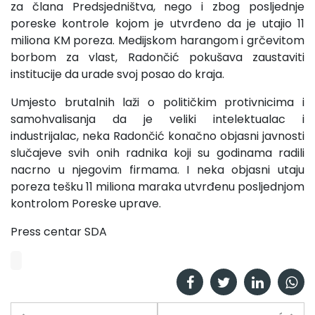
za člana Predsjedništva, nego i zbog posljednje
poreske kontrole kojom je utvrđeno da je utajio 11
miliona KM poreza. Medijskom harangom i grčevitom
borbom za vlast, Radončić pokušava zaustaviti
institucije da urade svoj posao do kraja.
Umjesto brutalnih laži o političkim protivnicima i
samohvalisanja da je veliki intelektualac i
industrijalac, neka Radončić konačno objasni javnosti
slučajeve svih onih radnika koji su godinama radili
nacrno u njegovim firmama. I neka objasni utaju
poreza tešku 11 miliona maraka utvrđenu posljednjom
kontrolom Poreske uprave.
Press centar SDA