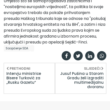
Umjesto što se samoproglašava zaštitnicima i
"nositeljima europskih vrijednosti", ta politika bi svoje
evropejstvo trebalo da pokaže prihvatanjem
presuda Haškog tribunala koje se odnose na "pokušaj
stvaranja hrvatskog entiteta na tlu BiH", a zatim i niza
presuda Evropskog suda za ljudska prava kojim se
afirmira jednakost građana u izbornom procesu,
uključujući i presudu po apelaciji Sejdić-Finci.
Saopćenje SDA
PRETHODNI
SLJEDEĆI
Intervju ministrice
Jusuf Pušina u Starom
Bisere Turković za
Gradu želi izgraditi
„Rusku Gazetu“
multimedijalnu
dvoranu