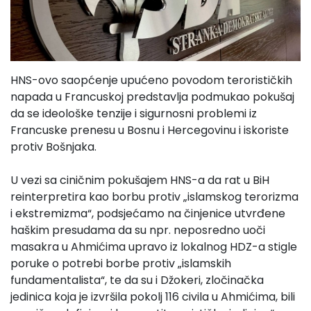
HNS-ovo saopćenje upućeno povodom terorističkih
napada u Francuskoj predstavlja podmukao pokušaj
da se ideološke tenzije i sigurnosni problemi iz
Francuske prenesu u Bosnu i Hercegovinu i iskoriste
protiv Bošnjaka.
U vezi sa ciničnim pokušajem HNS-a da rat u BiH
reinterpretira kao borbu protiv „islamskog terorizma
i ekstremizma“, podsjećamo na činjenice utvrđene
haškim presudama da su npr. neposredno uoči
masakra u Ahmićima upravo iz lokalnog HDZ-a stigle
poruke o potrebi borbe protiv „islamskih
fundamentalista“, te da su i Džokeri, zločinačka
jedinica koja je izvršila pokolj 116 civila u Ahmićima, bili