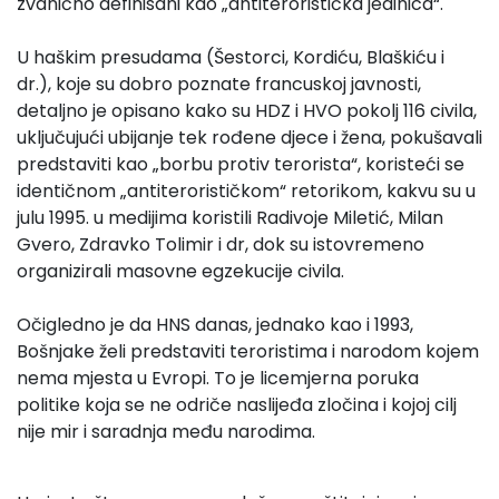
zvanično definisani kao „antiteroristička jedinica“.
U haškim presudama (Šestorci, Kordiću, Blaškiću i
dr.), koje su dobro poznate francuskoj javnosti,
detaljno je opisano kako su HDZ i HVO pokolj 116 civila,
uključujući ubijanje tek rođene djece i žena, pokušavali
predstaviti kao „borbu protiv terorista“, koristeći se
identičnom „antiterorističkom“ retorikom, kakvu su u
julu 1995. u medijima koristili Radivoje Miletić, Milan
Gvero, Zdravko Tolimir i dr, dok su istovremeno
organizirali masovne egzekucije civila.
Očigledno je da HNS danas, jednako kao i 1993,
Bošnjake želi predstaviti teroristima i narodom kojem
nema mjesta u Evropi. To je licemjerna poruka
politike koja se ne odriče naslijeđa zločina i kojoj cilj
nije mir i saradnja među narodima.