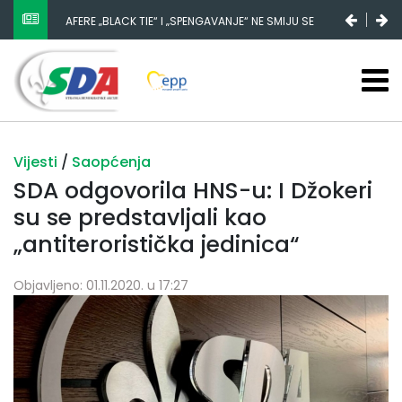
AFERE „BLACK TIE“ I „SPENGAVANJE“ NE SMIJU SE
ZATAŠKATI
Vijesti
/
Saopćenja
SDA odgovorila HNS-u: I Džokeri
su se predstavljali kao
„antiteroristička jedinica“
Objavljeno: 01.11.2020. u 17:27