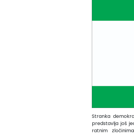
Stranka demokrat
predstavlja još j
ratnim zločinim