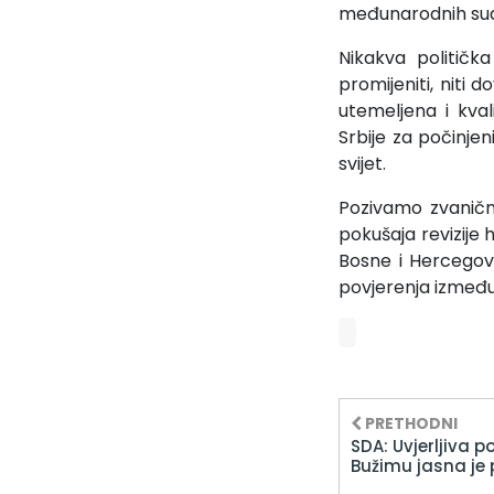
međunarodnih su
Nikakva političk
promijeniti, niti 
utemeljena i kvali
Srbije za počinjen
svijet.
Pozivamo zvaničn
pokušaja revizije
Bosne i Hercegov
povjerenja između 
PRETHODNI
SDA: Uvjerljiva p
Bužimu jasna je