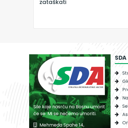
zataškati
SDA
St
Gl
Pr
Na
Se
Sile koje nasrću na Bosnu umorit
će se. Mi se nećemo umoriti.
As
Or
Mehmeda Spahe 14,