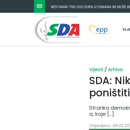
NESTANAK 780.000 EURA IZ IGMANA NE MOŽE BIT
ODGOVORNOST MORAJU SNOSITI VLADA FBIH I 
VIJ
Vijesti
/
Arhiva
SDA: Ni
poništi
Stranka demokra
a, koje […]
Objavljeno: 08.02.201