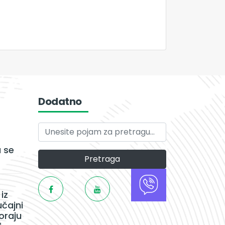
Dodatno
 se
Pretraga
iz
učajni
oraju