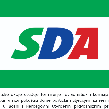
ske akcije osuđuje formiranje revizionističkih komisija
edan u nizu pokušaja da se političkim utjecajem izmjeni i
a u Bosni i Hercegovini utvrđenih pravosnažnim pr