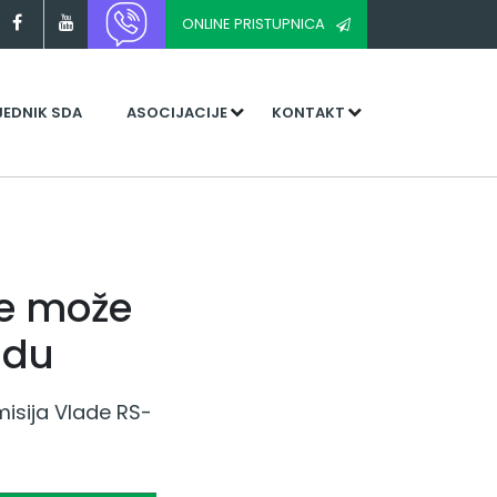
ONLINE PRISTUPNICA
JEDNIK SDA
ASOCIJACIJE
KONTAKT
ne može
idu
misija Vlade RS-