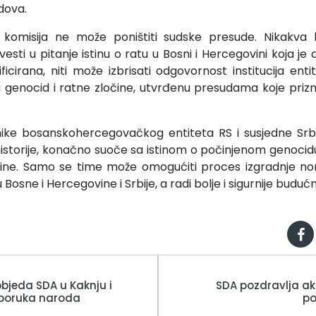
dova.
a komisija ne može poništiti sudske presude. Nikakva
dovesti u pitanje istinu o ratu u Bosni i Hercegovini koja j
ficirana, niti može izbrisati odgovornost institucija ent
i genocid i ratne zločine, utvrđenu presudama koje priznaje 
ike bosanskohercegovačkog entiteta RS i susjedne Srbi
 historije, konačno suoče sa istinom o počinjenom genocidu
ine. Samo se time može omogućiti proces izgradnje no
Bosne i Hercegovine i Srbije, a radi bolje i sigurnije buduć
objeda SDA u Kaknju i
SDA pozdravlja akc
 poruka naroda
po