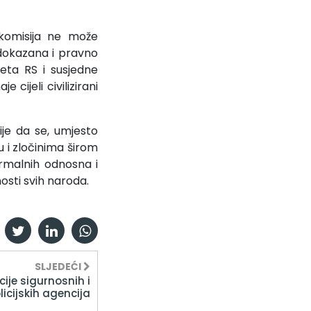
 komisija ne može
e dokazana i pravno
iteta RS i susjedne
cijeli civilizirani
je da se, umjesto
 i zločinima širom
rmalnih odnosna i
nosti svih naroda.
SLJEDEĆI
ije sigurnosnih i
licijskih agencija