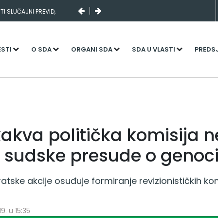
I SLUČAJNI PREVID,
NJENI KADROVI
ESTI
O SDA
ORGANI SDA
SDA U VLASTI
PREDS
kakva politička komisija 
ti sudske presude o genoc
tske akcije osuđuje formiranje revizionističkih ko
9. u 15:35