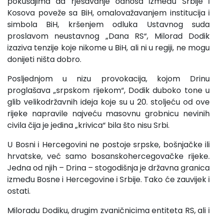
pokušajima da rješavanje odnosa između Srbije i
Kosova poveže sa BiH, omalovažavanjem institucija i
simbola BiH, kršenjem odluka Ustavnog suda
proslavom neustavnog „Dana RS“, Milorad Dodik
izaziva tenzije koje nikome u BiH, ali ni u regiji, ne mogu
donijeti ništa dobro.
Posljednjom u nizu provokacija, kojom Drinu
proglašava „srpskom rijekom“, Dodik duboko tone u
glib velikodržavnih ideja koje su u 20. stoljeću od ove
rijeke napravile najveću masovnu grobnicu nevinih
civila čija je jedina „krivica“ bila što nisu Srbi.
U Bosni i Hercegovini ne postoje srpske, bošnjačke ili
hrvatske, već samo bosanskohercegovačke rijeke.
Jedna od njih – Drina – stogodišnja je državna granica
između Bosne i Hercegovine i Srbije. Tako će zauvijek i
ostati.
Miloradu Dodiku, drugim zvaničnicima entiteta RS, ali i