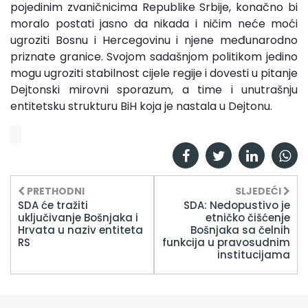
pojedinim zvaničnicima Republike Srbije, konačno bi
moralo postati jasno da nikada i ničim neće moći
ugroziti Bosnu i Hercegovinu i njene međunarodno
priznate granice. Svojom sadašnjom politikom jedino
mogu ugroziti stabilnost cijele regije i dovesti u pitanje
Dejtonski mirovni sporazum, a time i unutrašnju
entitetsku strukturu BiH koja je nastala u Dejtonu.
PRETHODNI
SLJEDEĆI
SDA će tražiti
SDA: Nedopustivo je
uključivanje Bošnjaka i
etničko čišćenje
Hrvata u naziv entiteta
Bošnjaka sa čelnih
RS
funkcija u pravosudnim
institucijama