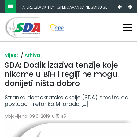
AFERE „BLACK TIE“ I „SPENGAVANJE“ NE SMIJU SE
ZATAŠKATI
Vijesti
/
Arhiva
SDA: Dodik izaziva tenzije koje
nikome u BiH i regiji ne mogu
donijeti ništa dobro
Stranka demokratske akcije (SDA) smatra da
postupci i retorika Milorada […]
Objavljeno: 09.01.2019. u 15:45