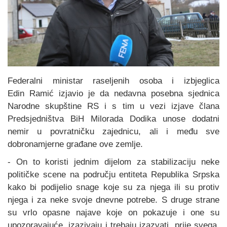
Federalni ministar raseljenih osoba i izbjeglica
Edin Ramić izjavio je da nedavna posebna sjednica
Narodne skupštine RS i s tim u vezi izjave člana
Predsjedništva BiH Milorada Dodika unose dodatni
nemir u povratničku zajednicu, ali i među sve
dobronamjerne građane ove zemlje.
- On to koristi jednim dijelom za stabilizaciju neke
političke scene na području entiteta Republika Srpska
kako bi podijelio snage koje su za njega ili su protiv
njega i za neke svoje dnevne potrebe. S druge strane
su vrlo opasne najave koje on pokazuje i one su
upozoravajuće, izazivaju i trebaju izazvati, prije svega,