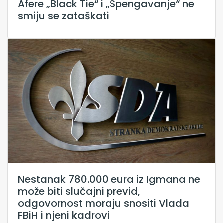
Afere „Black Tie“ i „Spengavanje“ ne
smiju se zataškati
Nestanak 780.000 eura iz Igmana ne
može biti slučajni previd,
odgovornost moraju snositi Vlada
FBiH i njeni kadrovi