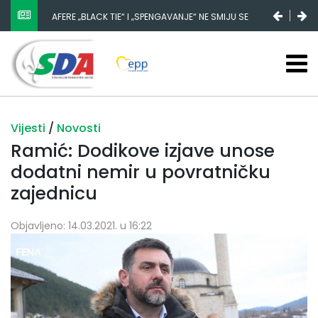
AFERE „BLACK TIE“ I „SPENGAVANJE“ NE SMIJU SE
ZATAŠKATI
Vijesti
/
Novosti
Ramić: Dodikove izjave unose
dodatni nemir u povratničku
zajednicu
Objavljeno: 14.03.2021. u 16:22