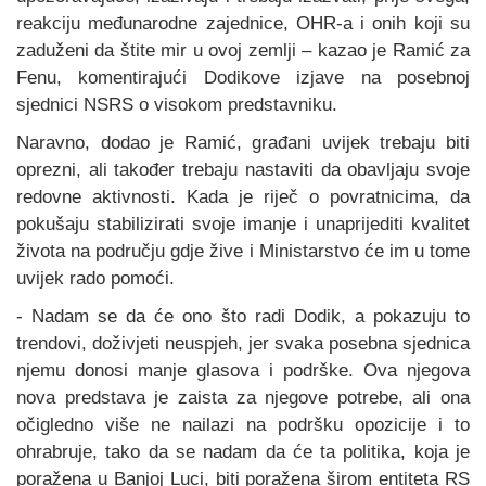
reakciju međunarodne zajednice, OHR-a i onih koji su
zaduženi da štite mir u ovoj zemlji – kazao je Ramić za
Fenu, komentirajući Dodikove izjave na posebnoj
sjednici NSRS o visokom predstavniku.
Naravno, dodao je Ramić, građani uvijek trebaju biti
oprezni, ali također trebaju nastaviti da obavljaju svoje
redovne aktivnosti. Kada je riječ o povratnicima, da
pokušaju stabilizirati svoje imanje i unaprijediti kvalitet
života na području gdje žive i Ministarstvo će im u tome
uvijek rado pomoći.
- Nadam se da će ono što radi Dodik, a pokazuju to
trendovi, doživjeti neuspjeh, jer svaka posebna sjednica
njemu donosi manje glasova i podrške. Ova njegova
nova predstava je zaista za njegove potrebe, ali ona
očigledno više ne nailazi na podršku opozicije i to
ohrabruje, tako da se nadam da će ta politika, koja je
poražena u Banjoj Luci, biti poražena širom entiteta RS