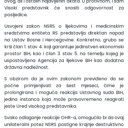
ovog, ali i ostalih najavljenih akata. U protivnom, i sam
Visoki predstavnik će snositi odgovornost za
posljedice.
Usvojeni zakon NSRS o lijekovima i medicinskim
sredstvima entiteta RS predstavlja direktan napad
na Ustav Bosne i Hercegovine. Konkretno, grubo se
krši član 1. stav 4. koji garantuje jedinstven ekonomski
prostor BiH, kao i član 3. stav 5. na temelju kojeg je
uspostavljena Agencija za lijekove BiH kao dodatna
državna nadležnost.
S obzirom da je ovim zakonom previđeno da se
počne primjenjivati za šest mjeseci, čime je
prolongirana i moguća reakcija Ustavnog suda BiH,
jedina instanca koja može pravovremeno reagirati
jeste Ured visokog predstavnika.
Svako odlaganje reakcije OHR-a, omogućilo bi da ovaj
unilateralni potez NSRS postigne krajnje destruktivno