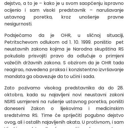
dejstvo, a to je – kako je u svom saopćenju ispravno
ocijenio i sam visoki predstavnik – narušavanje
ustavnog poretka, kroz unošenje pravne
nesigurnosti.
Podsjećamo da je OHR, u sličnoj situaciji,
Petritschevom odlukom od 1. 10. 1999. poništio pet
neustavnih zakona kojima je Narodna skupština RS
pokušala prisvojiti pravo da odlučuje o primjeni
važećih državnih zakona. S obzirom da je OHR tada
reagirao, navedena praksa i konzistentno izvršavanje
mandata ga obavezuje da to učini i sada.
Zato pozivamo visokog predstavnika da do 28.
oktobra, kada su najavljeni novi neustavni zakoni
NSRS usmjereni na rušenje ustavnog poretka, poništi
doneseni Zakon o lijekovima i medicinskim
sredstvima RS. Time će spriječiti pogubno dejstvo
ovog, ali i ostalih najavljenih akata. U protivnom, i sam