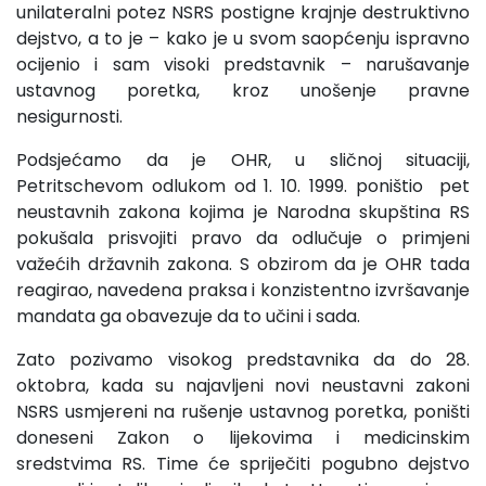
unilateralni potez NSRS postigne krajnje destruktivno
dejstvo, a to je – kako je u svom saopćenju ispravno
ocijenio i sam visoki predstavnik – narušavanje
ustavnog poretka, kroz unošenje pravne
nesigurnosti.
Podsjećamo da je OHR, u sličnoj situaciji,
Petritschevom odlukom od 1. 10. 1999. poništio pet
neustavnih zakona kojima je Narodna skupština RS
pokušala prisvojiti pravo da odlučuje o primjeni
važećih državnih zakona. S obzirom da je OHR tada
reagirao, navedena praksa i konzistentno izvršavanje
mandata ga obavezuje da to učini i sada.
Zato pozivamo visokog predstavnika da do 28.
oktobra, kada su najavljeni novi neustavni zakoni
NSRS usmjereni na rušenje ustavnog poretka, poništi
doneseni Zakon o lijekovima i medicinskim
sredstvima RS. Time će spriječiti pogubno dejstvo