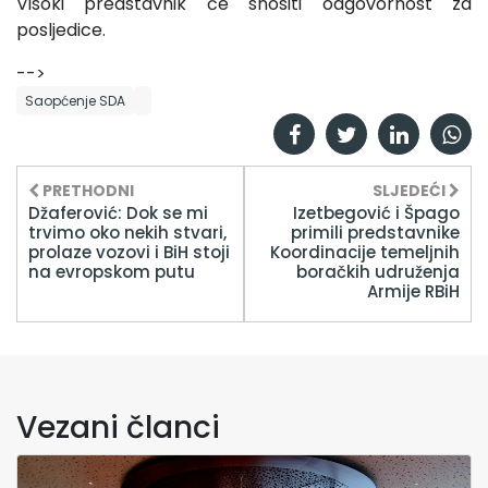
Visoki predstavnik će snositi odgovornost za
posljedice.
-->
Saopćenje SDA
PRETHODNI
SLJEDEĆI
Džaferović: Dok se mi
Izetbegović i Špago
trvimo oko nekih stvari,
primili predstavnike
prolaze vozovi i BiH stoji
Koordinacije temeljnih
na evropskom putu
boračkih udruženja
Armije RBiH
Vezani članci