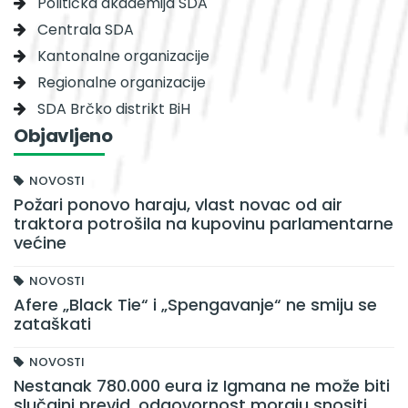
Politička akademija SDA
Centrala SDA
Kantonalne organizacije
Regionalne organizacije
SDA Brčko distrikt BiH
Objavljeno
NOVOSTI
Požari ponovo haraju, vlast novac od air
traktora potrošila na kupovinu parlamentarne
većine
NOVOSTI
Afere „Black Tie“ i „Spengavanje“ ne smiju se
zataškati
NOVOSTI
Nestanak 780.000 eura iz Igmana ne može biti
slučajni previd, odgovornost moraju snositi