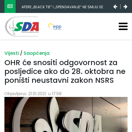
AFERE „BLACK TIE“ I „SPENGAVANJE“ NE SMIJU SE
ZATAŠKATI
Vijesti
/
Saopćenja
OHR će snositi odgovornost za
posljedice ako do 28. oktobra ne
poništi neustavni zakon NSRS
Objavljeno: 21.10.2021. u 17:58