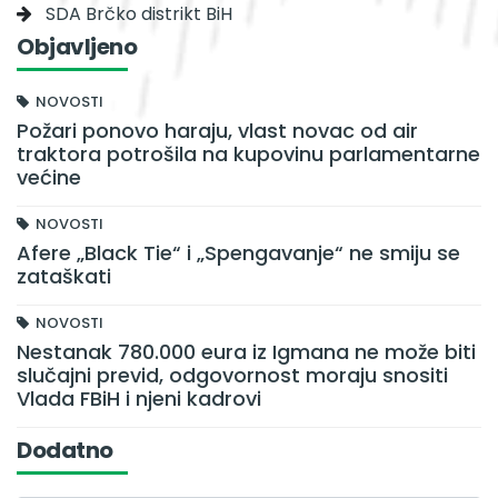
SDA Brčko distrikt BiH
Objavljeno
NOVOSTI
Požari ponovo haraju, vlast novac od air
traktora potrošila na kupovinu parlamentarne
većine
NOVOSTI
Afere „Black Tie“ i „Spengavanje“ ne smiju se
zataškati
NOVOSTI
Nestanak 780.000 eura iz Igmana ne može biti
slučajni previd, odgovornost moraju snositi
Vlada FBiH i njeni kadrovi
Dodatno