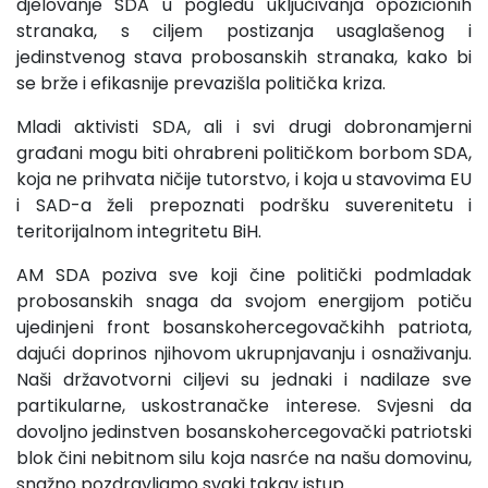
djelovanje SDA u pogledu uključivanja opozicionih
stranaka, s ciljem postizanja usaglašenog i
jedinstvenog stava probosanskih stranaka, kako bi
se brže i efikasnije prevazišla politička kriza.
Mladi aktivisti SDA, ali i svi drugi dobronamjerni
građani mogu biti ohrabreni političkom borbom SDA,
koja ne prihvata ničije tutorstvo, i koja u stavovima EU
i SAD-a želi prepoznati podršku suverenitetu i
teritorijalnom integritetu BiH.
AM SDA poziva sve koji čine politički podmladak
probosanskih snaga da svojom energijom potiču
ujedinjeni front bosanskohercegovačkihh patriota,
dajući doprinos njihovom ukrupnjavanju i osnaživanju.
Naši državotvorni ciljevi su jednaki i nadilaze sve
partikularne, uskostranačke interese. Svjesni da
dovoljno jedinstven bosanskohercegovački patriotski
blok čini nebitnom silu koja nasrće na našu domovinu,
snažno pozdravljamo svaki takav istup.