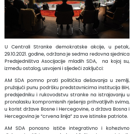
U Centrali Stranke demokratske akcije, u petak,
29.10.2021. godine, održana je sedma redovna sjednica
Predsjedništva Asocijacije mladih SDA, na kojoj su,
između ostalog, usvojeni i sljedeći zaključci:
AM SDA pomno prati politička dešavanja u zemlji,
pružajući punu podršku predstavnicima institucija BiH,
predsjedniku i rukovodstvu stranke na istrajavanju u
pronalasku kompromisnih rješenja prihvatljivih svima,
u korist države Bosne i Hercegovine, a država Bosna i
Hercegovina je “crvena linija” za sve istinske patriote.
AM SDA ponosno ističe integrativno i kohezivno