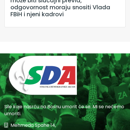
može biti slučajni previd,
odgovornost moraju snositi Vlada
FBiH i njeni kadrovi
Sile koje nasrću na Bosnu umorit će se. Mi se nećemo
umoriti.
Mehmeda Spahe 14,