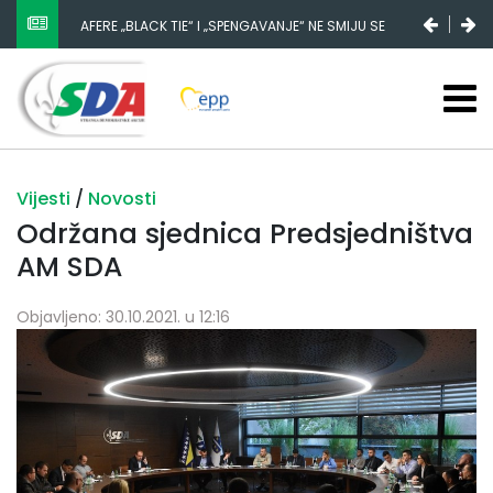
AFERE „BLACK TIE“ I „SPENGAVANJE“ NE SMIJU SE
ZATAŠKATI
Vijesti
/
Novosti
Održana sjednica Predsjedništva
AM SDA
Objavljeno: 30.10.2021. u 12:16