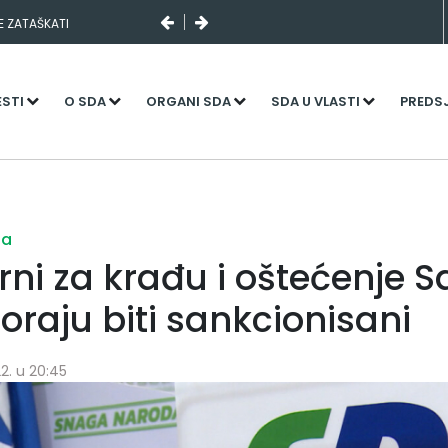
SE ZATAŠKATI
ESTI
O SDA
ORGANI SDA
SDA U VLASTI
PREDS
ja
ni za krađu i oštećenje 
oraju biti sankcionisani
2. u 20:45