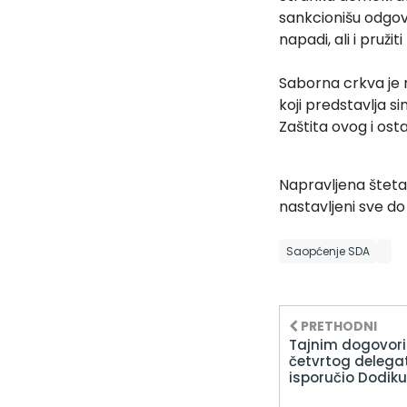
sankcionišu odgov
napadi, ali i pruž
Saborna crkva je m
koji predstavlja s
Zaštita ovog i osta
Napravljena šteta 
nastavljeni sve d
Saopćenje SDA
PRETHODNI
Tajnim dogovor
četvrtog delegat
isporučio Dodiku