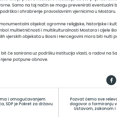
orne. Samo na taj način se mogu prevenirati eventualni b
iti podrška i ohrabrenje pravoslavnim vjernicima u Mostaru.
onumentalni objekat ogromne religijske, historijske i kult
imbol multietničnosti i multikulturalnosti Mostara i cijele B
lih vjerskih objekata u Bosni i Hercegovini mora biti nulti pr
bit će sanirana uz podršku institucija vlasti, a radovi na S
o njene potpune obnove.
ima i omogućavanjem
Pozvat ćemo sve relev
a, SDP je Pokret za državu
dogovor o formiranju v
Ustavom, zakonom i 