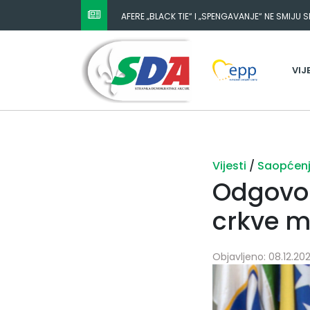
AFERE „BLACK TIE“ I „SPENGAVANJE“ NE SMIJU 
VIJ
Vijesti
/
Saopćen
Odgovor
crkve m
Objavljeno: 08.12.202