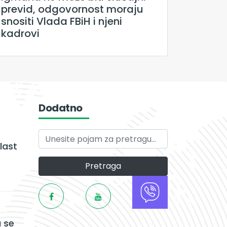
previd, odgovornost moraju
snositi Vlada FBiH i njeni
kadrovi
Dodatno
last
Pretraga
 se