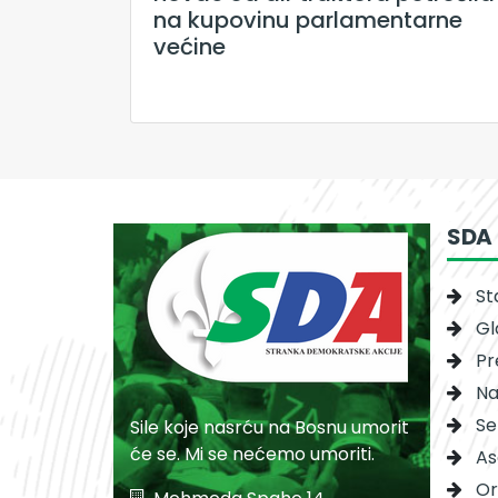
na kupovinu parlamentarne
većine
SDA
St
Gl
Pr
Na
Se
Sile koje nasrću na Bosnu umorit
će se. Mi se nećemo umoriti.
As
Or