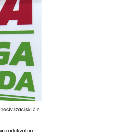
civilizacijski čin
uju i adekvatno