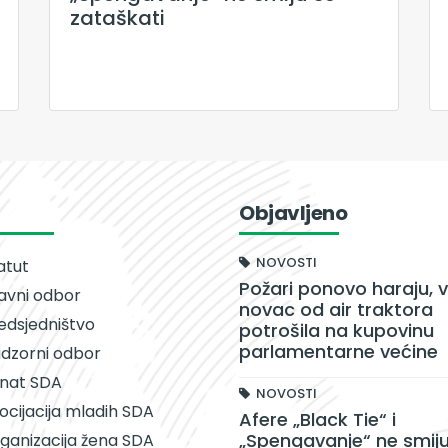
zataškati
Objavljeno
NOVOSTI
atut
Požari ponovo haraju, v
avni odbor
novac od air traktora
edsjedništvo
potrošila na kupovinu
parlamentarne većine
dzorni odbor
nat SDA
NOVOSTI
ocijacija mladih SDA
Afere „Black Tie“ i
„Spengavanje“ ne smiju
ganizacija žena SDA