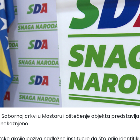
Sabornoj crkvi u Mostaru i oštećenje objekta predstavlja ne
i nekažnjeno.
e akcije poziva nadležne institucije da što prije identifik