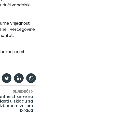
udući vandalski
urne vrijednosti
osne i Hercegovine.
ioritet.
abornoj crkvi
SLJEDEĆI
antne stranke na
lasti u skladu sa
izbornom voljom
birača