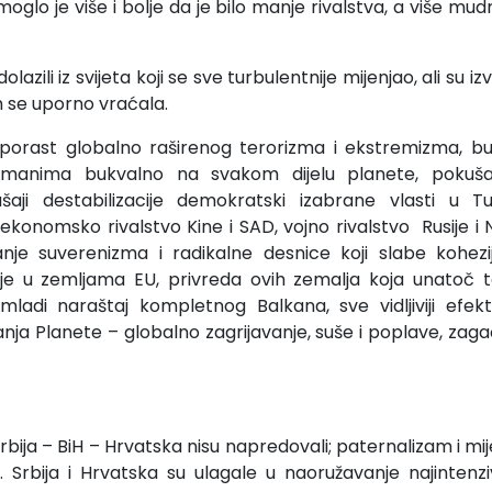
oglo je više i bolje da je bilo manje rivalstva, a više mudro
azili iz svijeta koji se sve turbulentnije mijenjao, ali su izvi
m se uporno vraćala.
 porast globalno raširenog terorizma i ekstremizma, buj
limanima bukvalno na svakom dijelu planete, pokuša
ušaji destabilizacije demokratski izabrane vlasti u Tur
 ekonomsko rivalstvo Kine i SAD, vojno rivalstvo Rusije i
anje suverenizma i radikalne desnice koji slabe kohezij
ije u zemljama EU, privreda ovih zemalja koja unatoč 
 mladi naraštaj kompletnog Balkana, sve vidljiviji efek
anja Planete – globalno zagrijavanje, suše i poplave, zag
rbija – BiH – Hrvatska nisu napredovali; paternalizam i mi
li. Srbija i Hrvatska su ulagale u naoružavanje najinten