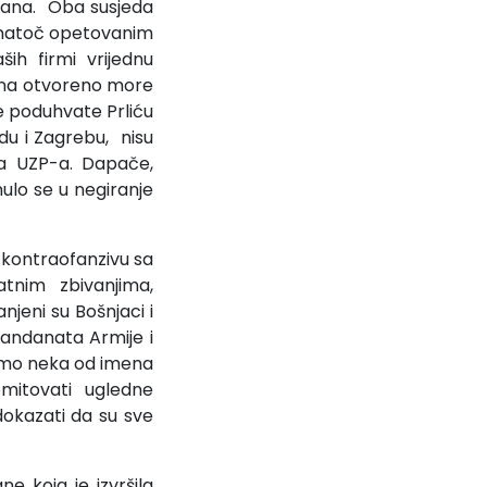
vana. Oba susjeda
 unatoč opetovanim
ših firmi vrijednu
H na otvoreno more
e poduhvate Prliću
adu i Zagrebu, nisu
va UZP-a. Dapače,
nulo se u negiranje
u kontraofanzivu sa
atnim zbivanjima,
jeni su Bošnjaci i
andanata Armije i
 samo neka od imena
omitovati ugledne
okazati da su sve
e koja je izvršila