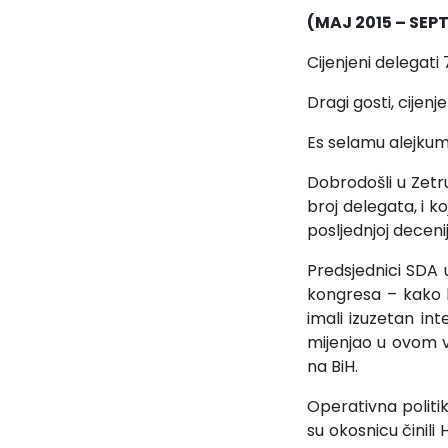
(MAJ 2015 – SEP
Cijenjeni delegati
Dragi gosti, cijenj
Es selamu alejkum 
Dobrodošli u Zetr
broj delegata, i k
posljednjoj deceniji
Predsjednici SDA 
kongresa – kako k
imali izuzetan int
mijenjao u ovom v
na BiH.
Operativna politi
su okosnicu činili