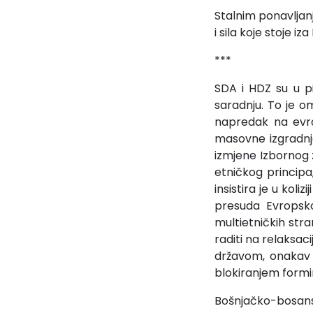
Stalnim ponavljanje
i sila koje stoje 
***
SDA i HDZ su u p
saradnju. To je 
napredak na evr
masovne izgradnje
izmjene Izbornog 
etničkog principa
insistira je u kol
presuda Evropskog
multietničkih stra
raditi na relaksac
državom, onakav k
blokiranjem formir
Bošnjačko-bosans