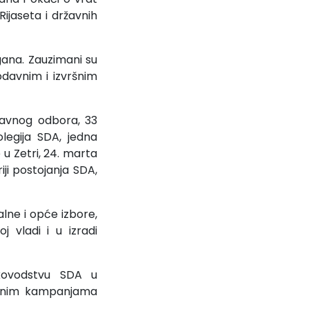
ijaseta i državnih
gana. Zauzimani su
odavnim i izvršnim
Glavnog odbora, 33
legija SDA, jedna
u Zetri, 24. marta
iji postojanja SDA,
lne i opće izbore,
 vladi i u izradi
ukovodstvu SDA u
bornim kampanjama