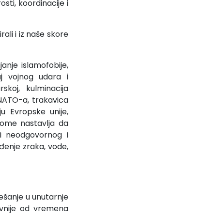
sti, koordinacije i
rali i iz naše skore
anje islamofobije,
j vojnog udara i
skoj, kulminacija
 NATO-a, trakavica
u Evropske unije,
tome nastavlja da
ti neodgovornog i
ađenje zraka, vode,
ješanje u unutarnje
zivnije od vremena