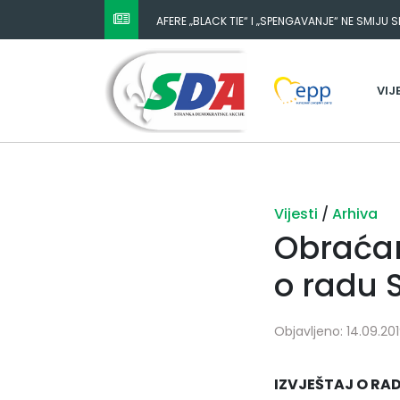
AFERE „BLACK TIE“ I „SPENGAVANJE“ NE SMIJU 
VIJ
Vijesti
/
Arhiva
Obraćanj
o radu 
Objavljeno: 14.09.2019
IZVJEŠTAJ O RA