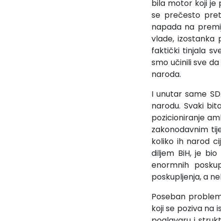
bila motor koji je
se prečesto pret
napada na premije
vlade, izostanka
faktički tinjala
smo učinili sve da
naroda.
I unutar same SDA 
narodu. Svaki bit
pozicioniranje am
zakonodavnim tijel
koliko ih narod 
diljem BiH, je bi
enormnih poskup
poskupljenja, a n
Poseban problem k
koji se poziva na 
poglavaru i struk