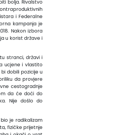
ti bolja. Rivalstvo
ontraproduktivnih
istara i Federalne
borna kampanja je
018. Nakon izbora
a u korist države i
u stranci, državi i
 ucjene i vlastito
 dobili pozicije u
priliku da provjere
ovne cestogradnje
ikom da će doći do
a. Nije došlo do
bio je radikalizam
, fizičke prijetnje
aha i okači o vrat