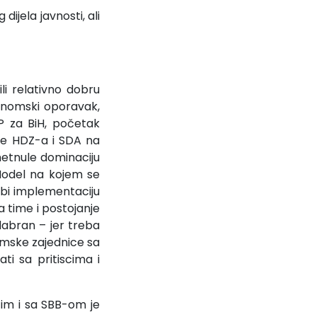
dijela javnosti, ali
i relativno dobru
onomski oporavak,
 za BiH, početak
nje HDZ-a i SDA na
metnule dominaciju
 Model na kojem se
o bi implementaciju
 time i postojanje
odabran – jer treba
lamske zajednice sa
ti sa pritiscima i
im i sa SBB-om je