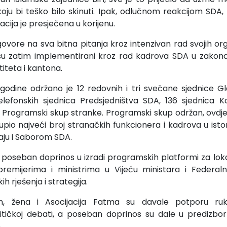
oju bi teško bilo skinuti. Ipak, odlučnom reakcijom SDA, R
izacija je presječena u korijenu.
ovore na sva bitna pitanja kroz intenzivan rad svojih or
i su zatim implementirani kroz rad kadrova SDA u zakon
titeta i kantona.
 godine održano je 12 redovnih i tri svečane sjednice 
elefonskih sjednica Predsjedništva SDA, 136 sjednica Ko
n Programski skup stranke. Programski skup održan, ovdje 
upio najveći broj stranačkih funkcionera i kadrova u istor
aju i Saborom SDA.
 poseban doprinos u izradi programskih platformi za loka
remijerima i ministrima u Vijeću ministara i Federalnoj
h rješenja i strategija.
dih, žena i Asocijacija Fatma su davale potporu r
itičkoj debati, a poseban doprinos su dale u prediz
.