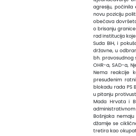
agresiju, počinil
novu poziciju pol
obećava dovršetak 
o brisanju granice
rad institucija ko
Suda BiH, i pokuš
državne, u odbrani
bh. pravosudnog 
OHR-a, SAD-a, Nje
Nema reakcije ka
presuđenim ratni
blokadu rada PS Bi
u pitanju protivus
Mada Hrvata i B
administrativnom
Bošnjaka nemaju 
džamije se cikličn
tretira kao okupat