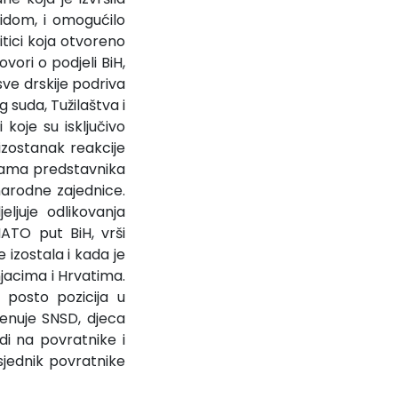
cidom, i omogućilo
tici koja otvoreno
vori o podjeli BiH,
sve drskije podriva
 suda, Tužilaštva i
koje su isključivo
 izostanak reakcije
dama predstavnika
narodne zajednice.
ljuje odlikovanja
ATO put BiH, vrši
 izostala i kada je
njacima i Hrvatima.
posto pozicija u
enuje SNSD, djeca
i na povratnike i
dsjednik povratnike