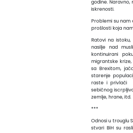
godine. Naravno, m
iskrenosti.
Problemi su nam dol
prošlosti koja na
Ratovi na istoku,
nasilje nad mus
kontinuirani pok
migrantske krize,
sa Brexitom, jač
starenje populac
raste i privlači
sebičnog iscrpljiv
zemlje, hrane, itd.
***
Odnosi u trouglu S
stvari BiH su ras