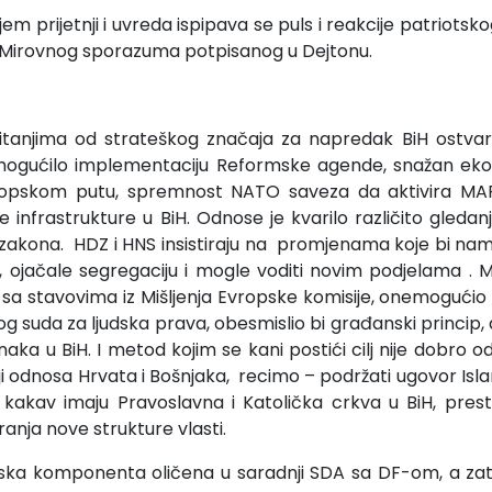
m prijetnji i uvreda ispipava se puls i reakcije patriotskog 
iza Mirovnog sporazuma potpisanog u Dejtonu.
itanjima od strateškog značaja za napredak BiH ostvaril
omogućilo implementaciju Reformske agende, snažan ek
opskom putu, spremnost NATO saveza da aktivira MAP
 infrastrukture u BiH. Odnose je kvarilo različito gleda
zakona. HDZ i HNS insistiraju na promjenama koje bi na
, ojačale segregaciju i mogle voditi novim podjelama .
iziji sa stavovima iz Mišljenja Evropske komisije, onemogući
 suda za ljudska prava, obesmislio bi građanski princip, a
naka u BiH. I metod kojim se kani postići cilj nije dobro 
iji odnosa Hrvata i Bošnjaka, recimo – podržati ugovor Is
akav imaju Pravoslavna i Katolička crkva u BiH, presta
anja nove strukture vlasti.
ka komponenta oličena u saradnji SDA sa DF-om, a zat