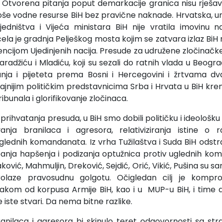
. Otvorena pitanja poput demarkacije granica nisu rješa
roše vodne resurse BiH bez pravične naknade. Hrvatska,
edništva i Vijeća ministara BiH nije vratila imovinu na
očela je gradnja Pelješkog mosta kojim se zatvara izlaz Bi
cijom Ujedinjenih nacija. Presude za udružene zločinačk
 Karadžiću i Mladiću, koji su sezali do ratnih vlada u Beogr
nja i pijeteta prema Bosni i Hercegovini i žrtvama d
ajnijim političkim predstavnicima Srba i Hrvata u BiH kre
bunala i glorifikovanje zločinaca.
prihvatanja presuda, u BiH smo dobili političku i ideološk
vanja branilaca i agresora, relativiziranja istine o r
lednih komandanata. Iz vrha Tužilaštva i Suda BiH odstran
anja hapšenja i podizanja optužnica protiv uglednih kom
ović, Mahmuljin, Dreković, Sejdić, Orić, Vikić, Pušina su
rolaze pravosudnu golgotu. Očigledan cilj je kompr
kom od korpusa Armije BiH, kao i u MUP-u BiH, i time d
e iste stvari. Da nema bitne razlike.
anilaca i agresora bi skinulo teret odgovornosti sa stran