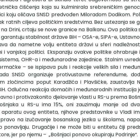
a etnička čišćenja koja su kulminirala srebreničkim geno
itici koju oličava SNSD predvođen Miloradom Dodikom. Poli
ratnih ciljeva političkim sredstvima. Bez ustezanja se go
 na Drini, crtaju se nove granice na Balkanu. Ova politika 
je garantuju stabilnost države BiH – OSA-e, SIPA-e, Ustavnog
ava da nametne volju entiteta državi u sferi nadležnosti 
 i vanjskoj politici. Ekspanziju ovakve politike ohrabruje
sistema, OHR-a i međunarodne zajednice. Stalnim uvre
rmačke – se ispipava puls i reakcije velikih sila i među
da SNSD organizuje protivustavne referendume, dodje
m zločincima poput Karadžića i Plavšićke, zaustavlja N
H. Odlučna reakcija domaćih i međunarodnih institucija je
tavno i protivzakonito djelovanje vlasti u RS-u prema Boš
ošnjaka u RS-u ima 15%, oni zauzimaju manje od dva 
 aparatu ovog entiteta, njihove predstavnike u Vladi im
pravo na izučavanje bosanskog jezika u školama, napad
o ponavljaju. Drugačije i ne može biti u entitetu čiji pre
ore, jer po njemu – „Bošnjaci ponovo okupiraju Podrinje“.