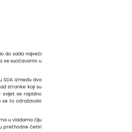
io do sada najveći
jima se suočavamo u
adu SDA između dva
ad stranke koji su
– svijet se rapidno
e se to odražavalo
ima u vladama čiju
 u prethodne četiri