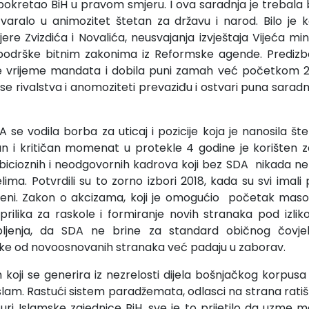
 pokretao BiH u pravom smjeru. I ova saradnja je trebala bi
varalo u animozitet štetan za državu i narod. Bilo je k
re Zvizdića i Novalića, neusvajanja izvještaja Vijeća min
 podrške bitnim zakonima iz Reformske agende. Prediz
 sve vrijeme mandata i dobila puni zamah već početkom 2
 se rivalstva i anomoziteti prevaziđu i ostvari puna saradnj
se vodila borba za uticaj i pozicije koja je nanosila štet
an i kritičan momenat u protekle 4 godine je korišten za
bicioznih i neodgovornih kadrova koji bez SDA nikada ne bi
ima. Potvrdili su to zorno izbori 2018, kada su svi imali 
cijeni. Zakon o akcizama, koji je omogućio početak mas
o prilika za raskole i formiranje novih stranaka pod izl
ljenja, da SDA ne brine za standard običnog čovjek
eke od novoosnovanih stranaka već padaju u zaborav.
oji se generira iz nezrelosti dijela bošnjačkog korpusa 
islam. Rastući sistem paradžemata, odlasci na strana ratišta
turi Islamske zajednice BiH, sve je to prijetilo da uzme m