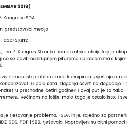
TEMBAR 2019)
 7. Kongresa SDA
eni predstavnici medija
i dobro jutro,
u, na 7. Kongres Stranke demokratske akcije koji je okup
oji će se baviti najkrupnijim pitanjima i problemima s ko
.
uvijek imaju isti problem kada koncipiraju izvještaje o r
ondenzovati u pola sata izlaganja osvrt na događaje i r
enzitet u prethodne četiri godine? I ovaj put je to tako 
remenu, većinom na lošije, malo toga je ostalo isto. I sv
ka je rješavanje problema. I SDA ih je, zajedno sa partner
 HDZ, SDS, PDP i SBB, rješavala. Napravljeni su bitni pomaci