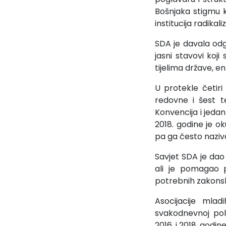
Bošnjaka stigmu k
institucija radikal
SDA je davala odg
jasni stavovi koj
tijelima države, en
U protekle četiri
redovne i šest t
Konvencija i jeda
2018. godine je ok
pa ga često naziv
Savjet SDA je dao
ali je pomagao p
potrebnih zakonski
Asocijacije mla
svakodnevnoj pol
2016. i 2018. godine