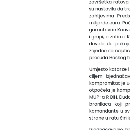
završetka ratova
su nastavila da t
zahtjevima Predsj
milijarde eura. P
garantovan Konven
i grupi, a zatim i
dovele do pokaja
zajedno sa najutic
presuda Haškog tri
Umjesto katarze i 
ciljem izjednača
kompromitacije ug
otpočela je kamp
MUP-a R BiH. Dudak
branilaca koji p
komandante u sva
strane u ratu činil
Izjednačavanje br